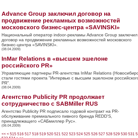
Advance Group заключил договор на
продвижение рекламных возможностей
московского бизнес-центра «SAVINSKI»
Национальный оператор indoor-рекламы Advance Group заключил
договор на продвижение рекламных возможностей московского
бизнес-центра «SAVINSKI».
(08.04.2009)
InMar Relations в «высшем эшелоне
российского PR»
Управляющие партнеры PR-агентства InMar Relations (Новосибирс
стали гостями проекта "Интервью с высшим эшелоном российског
PR".
(08.04.2009)
Агентство Publicity PR продолжает
сотрудничество с SABMiller RUS
Агентство Publicity PR подписало годовой контракт на PR-
обслуживание премиального пивного бренда REDD'S,
принадлежащего «САБмиллер Рус».
(06.04.2009)
<<
<
515
516
517
518
519
520
521
522
523
524
525
526
527
528
529
530
531
5