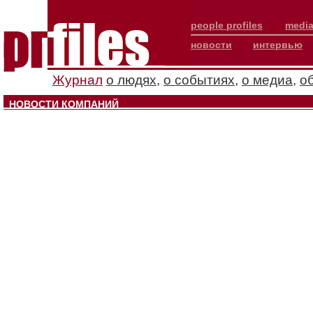
people profiles
media
новости
интервью
Журнал
о людях
,
о событиях
,
о медиа
,
о
НОВОСТИ КОМПАНИЙ