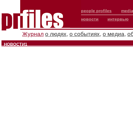
people profiles
media
новости
интервью
Журнал
о людях
,
о событиях
,
о медиа
,
о
НОВОСТИ1