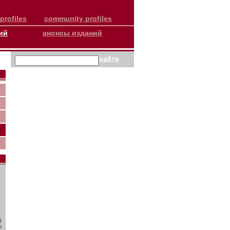
profiles
community profiles
ий
анонсы изданий
N
о