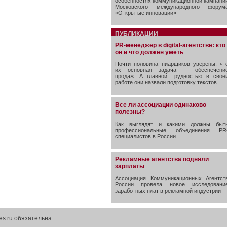
особенностях коммуникационной кампани
Московского международного форум
«Открытые инновации»
ПУБЛИКАЦИИ
PR-менеджер в digital-агентстве: кто
он и что должен уметь
Почти половина пиарщиков уверены, чт
их основная задача — обеспечени
продаж. А главной трудностью в свое
работе они назвали подготовку текстов
Все ли ассоциации одинаково
полезны?
Как выглядят и какими должны быт
профессиональные объединения PR
специалистов в России
Рекламные агентства подняли
зарплаты
Ассоциация Коммуникационных Агентст
России провела новое исследовани
заработных плат в рекламной индустрии
es.ru обязательна