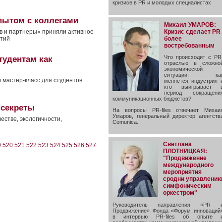
кризисе в PR и молодых специалистах
пытом с коллегами
Михаил УМАРОВ:
Кризис сделает PR
ов и партнеры» приняли активное
более
ятий
востребованным
Что происходит с PR
тудентам как
отраслью в сложно
экономической
ситуации, ка
мастер-класс для студентов
меняется индустрия 
кто выигрывает 
период сокращени
коммуникационных бюджетов?
 секреты
На вопросы PR-files отвечает Михаи
Умаров, генеральный директор агентств
честве, экологичности,
Comunica.
Светлана
9
520
521
522
523
524
525
526
527
ПЛОТНИЦКАЯ:
"Продвижение
международного
мероприятия
сродни управлени
симфоническим
оркестром"
Руководитель направления «PR 
Продвижение» Фонда «Форум инноваций
в интервью PR-files об опыте 