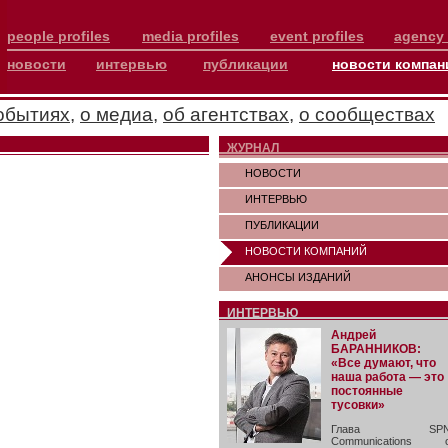
people profiles
media profiles
event profiles
agency 
новости
интервью
публикации
новости компан
обытиях
,
о медиа
,
об агентствах
,
о сообществах
ЖУРНАЛ
НОВОСТИ
ИНТЕРВЬЮ
ПУБЛИКАЦИИ
НОВОСТИ КОМПАНИЙ
АНОНСЫ ИЗДАНИЙ
ИНТЕРВЬЮ
Андрей
БАРАННИКОВ:
«Все думают, что
наша работа — это
постоянные
тусовки»
Глава SP
Communications 