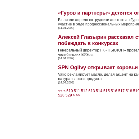
«Гуров и партнеры» делятся о
В начале апреля сотрудники агентства «Гур
участие в ряде профессиональных меропри
(14.04.2009)
Алексей Глазырин рассказал с
побеждать в конкурсах
Генеральный директор ГК «НЬЮТОН» провел 
челябинских ВУЗов.
(14.04.2009)
SPN Ogilvy открывает коровьи
Valio рекламирует масло, делая акцент на ка
натуральности продукта
(14.04.2009)
<<
<
510
511
512
513
514
515
516
517
518
51
528
529
>
>>