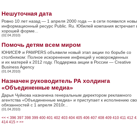
Нешуточная дата
Ровно 10 лет назад — 1 апреля 2000 года — в сети появился нов
информационный ресурс Public. Ru. Юбилей компания встречает 
хорошей форме...
(02.04.2010)
Помочь детям всем миром
ЮНИСЕФ и PAMPERS объявили новый этап акции по борьбе со
столбняком: Полное искоренение инфекций у новорожденных
и их матерей к 2012 году. Поддержка акции в России — Creative
Business Agency
(01.04.2010)
Назначен руководитель РА холдинга
«Объединенные медиа»
Дарья Чуйкова назначена генеральным директором рекламного
агентства «Объединенные медиа» и приступает к исполнению св
обязанностей с 1 апреля 2010г...
(01.04.2010)
<<
<
396
397
398
399
400
401
402
403
404
405
406
407
408
409
410
411
412
4
414
415
>
>>