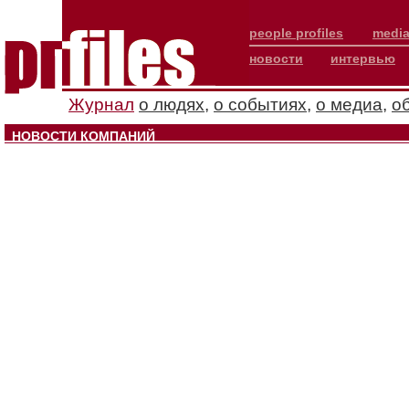
people profiles
media
новости
интервью
Журнал
о людях
,
о событиях
,
о медиа
,
о
НОВОСТИ КОМПАНИЙ