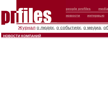
people profiles
media
новости
интервью
Журнал
о людях
,
о событиях
,
о медиа
,
о
НОВОСТИ КОМПАНИЙ