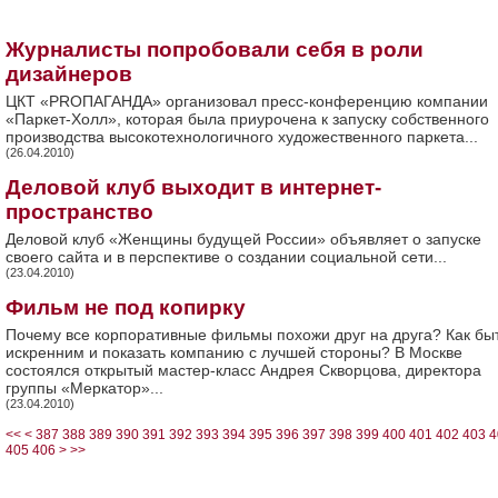
Журналисты попробовали себя в роли
дизайнеров
ЦКТ «PRОПАГАНДА» организовал пресс-конференцию компании
«Паркет-Холл», которая была приурочена к запуску собственного
производства высокотехнологичного художественного паркета...
(26.04.2010)
Деловой клуб выходит в интернет-
пространство
Деловой клуб «Женщины будущей России» объявляет о запуске
своего сайта и в перспективе о создании социальной сети...
(23.04.2010)
Фильм не под копирку
Почему все корпоративные фильмы похожи друг на друга? Как бы
искренним и показать компанию с лучшей стороны? В Москве
состоялся открытый мастер-класс Андрея Скворцова, директора
группы «Меркатор»...
(23.04.2010)
<<
<
387
388
389
390
391
392
393
394
395
396
397
398
399
400
401
402
403
4
405
406
>
>>