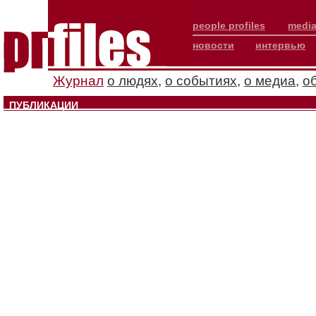
people profiles
media
новости
интервью
Журнал
о людях
,
о событиях
,
о медиа
,
о
ПУБЛИКАЦИИ