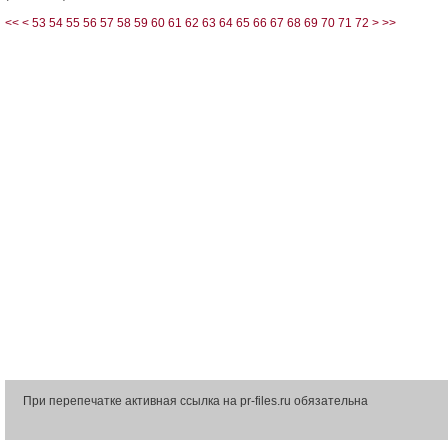
<<
<
53
54
55
56
57
58
59
60
61
62
63
64
65
66
67
68
69
70
71
72
>
>>
При перепечатке активная ссылка на pr-files.ru обязательна