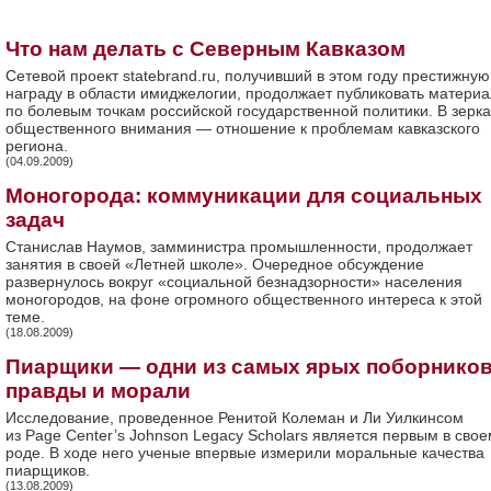
Что нам делать с Северным Кавказом
Сетевой проект statebrand.ru, получивший в этом году престижную
награду в области имиджелогии, продолжает публиковать матери
по болевым точкам российской государственной политики. В зерк
общественного внимания — отношение к проблемам кавказского
региона.
(04.09.2009)
Моногорода: коммуникации для социальных
задач
Станислав Наумов, замминистра промышленности, продолжает
занятия в своей «Летней школе». Очередное обсуждение
развернулось вокруг «социальной безнадзорности» населения
моногородов, на фоне огромного общественного интереса к этой
теме.
(18.08.2009)
Пиарщики — одни из самых ярых поборнико
правды и морали
Исследование, проведенное Ренитой Колеман и Ли Уилкинсом
из Page Center’s Johnson Legacy Scholars является первым в свое
роде. В ходе него ученые впервые измерили моральные качества
пиарщиков.
(13.08.2009)