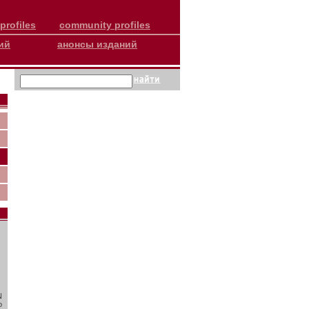
profiles
community profiles
ий
анонсы изданий
N
о