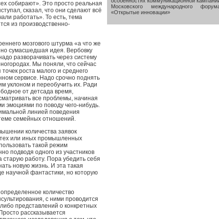
особенностях коммуникационной кампани
сех собирают». Это просто реальная
Московского международного форум
ыступал, сказал, что они сделают всё
«Открытые инновации»
чали работать». То есть, тема
ся из производственно-
треннего мозгового штурма «а что же
нно сумасшедшая идея. Вербовку
надо разворачивать через систему
ногородах. Мы поняли, что сейчас
точек роста малого и среднего
нном сервисе. Надо срочно поднять
им уклоном и переобучить их. Ради
ободное от детсада время,
ссматривать все проблемы, начиная
ми эмоциями по поводу чего-нибудь.
тимальной линией поведения
истеме семейных отношений.
вышении количества заявок
а тех или иных промышленных
пользовать такой режим
но подводя одного из участников
за старую работу. Пора убедить себя
нать новую жизнь. И эта такая
де научной фантастики, но которую
 определенное количество
нсультирования, с ними проводится
-либо представлений о конкретных
 Просто рассказывается