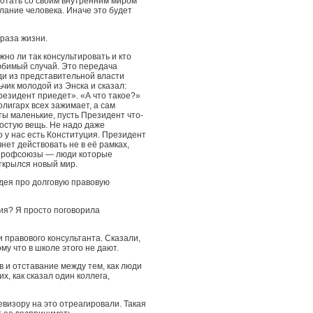
ботать со своим внутренним миром
лание человека. Иначе это будет
раза жизни.
но ли так консультировать и кто
юбимый случай. Это передача
ди из представительной власти
чик молодой из Энска и сказал:
резидент приедет». «А что такое?»
 олигарх всех зажимает, а сам
ты маленькие, пусть Президент что-
ростую вещь. Не надо даже
то у нас есть Конституция. Президент
чнет действовать не в её рамках,
ь профсоюзы — люди которые
открылся новый мир.
дея про долговую правовую
ия? Я просто поговорила
 правового консультанта. Сказали,
му что в школе этого не дают.
и отставание между тем, как люди
их, как сказал один коллега,
евизору на это отреагировали. Такая