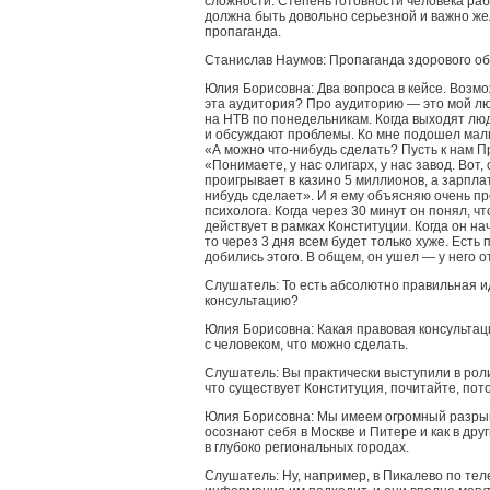
сложности. Степень готовности человека ра
должна быть довольно серьезной и важно же
пропаганда.
Станислав Наумов: Пропаганда здорового об
Юлия Борисовна: Два вопроса в кейсе. Возмож
эта аудитория? Про аудиторию — это мой л
на НТВ по понедельникам. Когда выходят лю
и обсуждают проблемы. Ко мне подошел маль
«А можно что-нибудь сделать? Пусть к нам П
«Понимаете, у нас олигарх, у нас завод. Вот,
проигрывает в казино 5 миллионов, а зарпла
нибудь сделает». И я ему объясняю очень п
психолога. Когда через 30 минут он понял, ч
действует в рамках Конституции. Когда он на
то через 3 дня всем будет только хуже. Ест
добились этого. В общем, он ушел — у него 
Слушатель: То есть абсолютно правильная и
консультацию?
Юлия Борисовна: Какая правовая консультац
с человеком, что можно сделать.
Слушатель: Вы практически выступили в роли
что существует Конституция, почитайте, пото
Юлия Борисовна: Мы имеем огромный разрыв 
осознают себя в Москве и Питере и как в друг
в глубоко региональных городах.
Слушатель: Ну, например, в Пикалево по тел