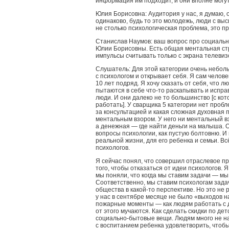
информация им подходит, и они вполне могу
Юлия Борисовна: Аудитория у нас, я думаю,
одинаково, будь то это молодежь, люди с выс
не столько психологическая проблема, это п
Станислав Наумов: ваш вопрос про социаль
Юлии Борисовны. Есть общая ментальная стр
импульсы считывать только с экрана телевиз
Слушатель: Для этой категории очень небол
с психологом и открывает себя. Я сам челов
10 лет подряд. Я хочу сказать от себя, что л
пытаются в себе что-то раскапывать и испр
люди. И они далеко не то большинство [с ко
работать]. У сварщика 5 категории нет пробл
за консультацией и какая сложная духовная 
ментальным взором. У него ни ментальный в
а денежная — где найти деньги на малыша. О
вопросы психологии, как пустую болтовню. И
реальной жизни, для его ребенка и семьи. Вс
психологов.
Я сейчас понял, что совершил отраслевое пр
того, чтобы отказаться от идеи психологов. Я
мы поняли, что когда мы ставим задачи — мы
Соответственно, мы ставим психологам зада
общества в какой-то перспективе. Но это не
у нас в сентябре месяце не было «выходов н
пожарные моменты — как людям работать с 
от этого мучаются. Как сделать скидки по де
социально-бытовые вещи. Людям много не н
с воспитанием ребенка удовлетворить, чтоб