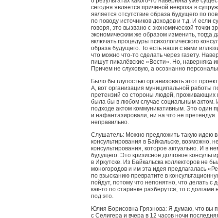
о результатах какого-то наверняка уже суще
сегодня является причиной невроза в супру
является отсутствие образа будущего по пов
по поводу источников доходов и т.д. И если 
говоря, это вызвано с экономической точки з
экономическим же образом изменить, тогда 
включать процедуры психологического консу
образа будущего. То есть наши с вами иллюз
что можно что-то сделать через газету. Наве
пишут пикалёвские «Вести». Но, наверняка и
Причем не слуховую, а осознанно персональ
Было бы глупостью организовать этот проек
А, вот организация муниципальной работы 
претензий со стороны людей, проживающих 
была бы в любом случае социальным актом. 
подходе актом коммуникативным. Это один п
и нафантазировали, ни на что не претендуя. 
неправильно.
Слушатель: Можно предложить такую идею в 
консультирования в Байкальске, возможно, н
консультирования, которое актуально. И в н
будущего. Это кризисное долговое консульти
в Иркутске. Из Байкальска коллекторов не бы
моногородов и им эта идея предлагалась «Ре
по взысканию превратите в консультационну
пойдут, потому что непонятно, что делать с 
как-то по старинке разберутся, то с долгами
под это.
Юлия Борисовна Грязнова: Я думаю, что вы п
с Селигера и вчера в 12 часов ночи последня