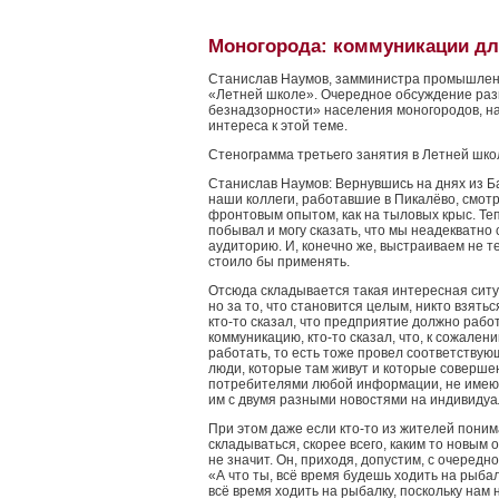
Моногорода: коммуникации дл
Станислав Наумов, замминистра промышленн
«Летней школе». Очередное обсуждение раз
безнадзорности» населения моногородов, н
интереса к этой теме.
Стенограмма третьего занятия в Летней шко
Станислав Наумов: Вернувшись на днях из Ба
наши коллеги, работавшие в Пикалёво, смотре
фронтовым опытом, как на тыловых крыс. Теп
побывал и могу сказать, что мы неадекватн
аудиторию. И, конечно же, выстраиваем не т
стоило бы применять.
Отсюда складывается такая интересная ситуа
но за то, что становится целым, никто взятьс
кто-то сказал, что предприятие должно раб
коммуникацию, кто-то сказал, что, к сожален
работать, то есть тоже провел соответствую
люди, которые там живут и которые соверше
потребителями любой информации, не имеют
им с двумя разными новостями на индивидуа
При этом даже если кто-то из жителей поним
складываться, скорее всего, каким то новым
не значит. Он, приходя, допустим, с очередн
«А что ты, всё время будешь ходить на рыбал
всё время ходить на рыбалку, поскольку нам 