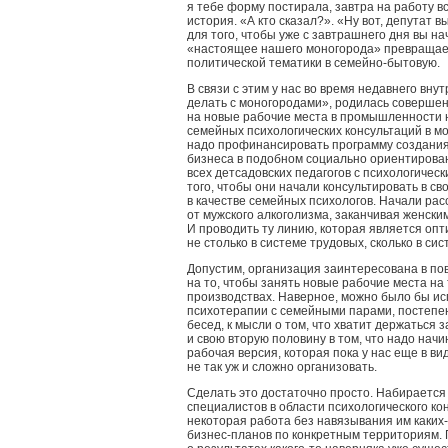
я тебе форму постирала, завтра на работу в
история. «А кто сказал?». «Ну вот, депутат в
для того, чтобы уже с завтрашнего дня вы на
«настоящее нашего моногорода» превращает
политической тематики в семейно-бытовую.
В связи с этим у нас во время недавнего вну
делать с моногородами», родилась соверше
на новые рабочие места в промышленности 
семейных психологических консультаций в мо
надо профинансировать программу создания 
бизнеса в подобном социально ориентирова
всех детсадовских педагогов с психологическ
того, чтобы они начали консультировать в св
в качестве семейных психологов. Начали ра
от мужского алкоголизма, заканчивая женски
И проводить ту линию, которая является оп
не столько в системе трудовых, сколько в с
Допустим, организация заинтересована в по
на то, чтобы занять новые рабочие места н
производствах. Наверное, можно было бы ис
психотерапии с семейными парами, постепен
бесед, к мысли о том, что хватит держаться 
и свою вторую половину в том, что надо начи
рабочая версия, которая пока у нас еще в ви
не так уж и сложно организовать.
Сделать это достаточно просто. Набирается
специалистов в области психологического ко
некоторая работа без навязывания им каких
бизнес-планов по конкретным территориям.