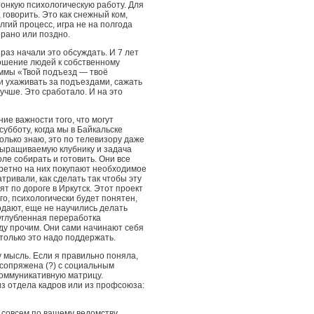
тонкую психологическую работу. Для
, говорить. Это как снежный ком,
лгий процесс, игра не на полгода
 рано или поздно.
раз начали это обсуждать. И 7 лет
ношение людей к собственному
ммы «Твой подъезд — твоё
и ухаживать за подъездами, сажать
учше. Это сработало. И на это
ие важности того, что могут
субботу, когда мы в Байкальске
олько знаю, это по телевизору даже
выращиваемую клубнику и задача
ле собирать и готовить. Они все
кретно на них покупают необходимое
ривали, как сделать так чтобы эту
ят по дороге в Иркутск. Этот проект
го, психологически будет понятен,
одают, еще не научились делать
 углубленная переработка
ду прочим. Они сами начинают себя
только это надо поддержать.
 мысль. Если я правильно поняла,
сопряжена (?) с социальным
коммуникативную матрицу.
из отдела кадров или из профсоюза:
 совсем по вашему ведомству,