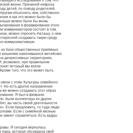
ствующего исследования о том, что
жеской жизни. Причиной невроза
оду детей, по поводу родителей,
супругам объяснить чем, собственно
рения и как это можно было бы
дальше можно было бы вновь
льтирования в формировании этого
ии коммуникаторов состоят в том,
рное, можно спросить Наташу, о чем
нтересней создавать такую среду.
но-коммуникативную.
т на базе общественных приёмных.
по решению накопившихся житейских
на депрессивных территориях,
И, возможно, при правильном
роект который мы взяли
Кроме того, что это может быть
связи с этим. Культуры семейного
ет. Но есть другое направление
ем же можно создавать этот образ
рование. Я был в феврале
ло, были коллекторы из других
бят, вы часть своей деятельности
ю». Если предложить, то туда люди
долгами. Если с семейной жизнью
 не умеют справляться. Есть кадры
равы. Я сегодня вернулась
я пара, которая обсуждала свой