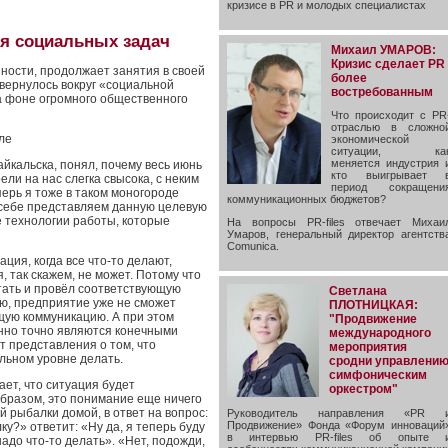
кризисе в PR и молодых специалистах
я социальных задач
Михаил УМАРОВ:
Кризис сделает PR
ости, продолжает занятия в своей
более
вернулось вокруг «социальной
востребованным
а фоне огромного общественного
Что происходит с PR
отраслью в сложно
ле
экономической
ситуации, ка
меняется индустрия 
йкальска, понял, почему весь июнь
кто выигрывает 
ли на нас слегка свысока, с неким
период сокращени
ерь я тоже в таком моногороде
коммуникационных бюджетов?
о себе представляем данную целевую
е технологии работы, которые
На вопросы PR-files отвечает Михаи
Умаров, генеральный директор агентств
Comunica.
ция, когда все что-то делают,
я, так скажем, не может. Потому что
отать и провёл соответствующую
Светлана
ию, предприятие уже не сможет
ПЛОТНИЦКАЯ:
щую коммуникацию. А при этом
"Продвижение
нно точно являются конечными
международного
 представления о том, что
мероприятия
льном уровне делать.
сродни управлени
симфоническим
ает, что ситуация будет
оркестром"
 образом, это понимание еще ничего
ой рыбалки домой, в ответ на вопрос:
Руководитель направления «PR 
Продвижение» Фонда «Форум инноваций
ку?» ответит: «Ну да, я теперь буду
в интервью PR-files об опыте 
надо что-то делать». «Нет, подожди,