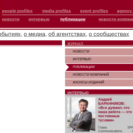
people profiles
media profiles
event profiles
agency 
новости
интервью
публикации
новости компан
обытиях
,
о медиа
,
об агентствах
,
о сообществах
ЖУРНАЛ
НОВОСТИ
ИНТЕРВЬЮ
ПУБЛИКАЦИИ
НОВОСТИ КОМПАНИЙ
АНОНСЫ ИЗДАНИЙ
ИНТЕРВЬЮ
Андрей
БАРАННИКОВ:
«Все думают, что
наша работа — это
постоянные
тусовки»
Глава SP
Communications 