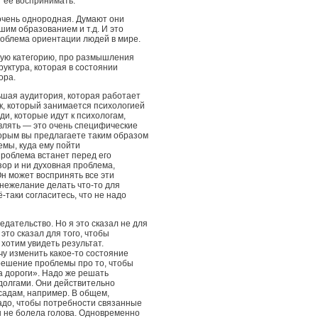
т ее воспринимать.
 очень однородная. Думают они
шим образованием и т.д. И это
роблема ориентации людей в мире.
ную категорию, про размышления
уктура, которая в состоянии
ора.
ьшая аудитория, которая работает
ек, который занимается психологией
юди, которые идут к психологам,
авлять — это очень специфические
торым вы предлагаете таким образом
емы, куда ему пойти
проблема встанет перед его
зор и ни духовная проблема,
н может воспринять все эти
 нежелание делать что-то для
ё-таки согласитесь, что не надо
едательство. Но я это сказал не для
 это сказал для того, чтобы
 хотим увидеть результат.
чу изменить какое-то состояние
 решение проблемы про то, чтобы
а дороги». Надо же решать
долгами. Они действительно
тсадам, например. В общем,
адо, чтобы потребности связанные
ы не болела голова. Одновременно