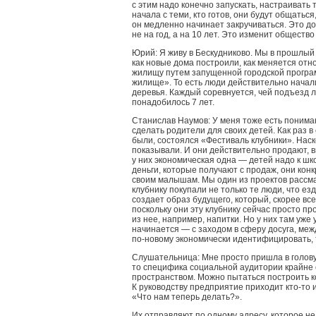
с этим надо конечно запускать, настраивать 
начала с теми, кто готов, они будут общаться
он медленно начинает закручиваться. Это до
не на год, а на 10 лет. Это изменит общество
Юрий: Я живу в Бескудниково. Мы в прошлый 
как новые дома построили, как меняется от
жилищу путем запущенной городской програ
жилище». То есть люди действительно начал
деревья. Каждый соревнуется, чей подъезд л
понадобилось 7 лет.
Станислав Наумов: У меня тоже есть пониман
сделать родители для своих детей. Как раз в 
были, состоялся «Фестиваль клубники». Наск
показывали. И они действительно продают, 
у них экономическая одна — детей надо к шко
деньги, которые получают с продаж, они кон
своим малышам. Мы один из проектов рассмат
клубнику покупали не только те люди, что езд
создает образ будущего, который, скорее все
поскольку они эту клубнику сейчас просто пр
из нее, например, напитки. Но у них там уже
начинается — с заходом в сферу досуга, меж
по-новому экономически идентифицировать, 
Слушательница: Мне просто пришла в голову
то специфика социальной аудитории крайне 
пространством. Можно пытаться построить 
К руководству предприятие приходит кто-то 
«Что нам теперь делать?».
Их отправляют по одному адресу, которое не