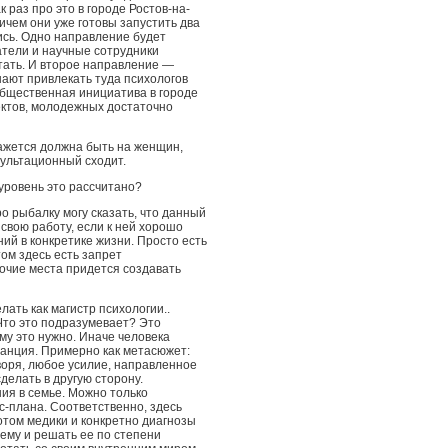
к раз про это в городе Ростов-на-
ичем они уже готовы запустить два
ись. Одно направление будет
атели и научные сотрудники
тать. И второе направление —
нают привлекать туда психологов
о общественная инициатива в городе
ектов, молодежных достаточно
ажется должна быть на женщин,
сультационный сходит.
уровень это рассчитано?
о рыбалку могу сказать, что данный
 свою работу, если к ней хорошо
ий в конкретике жизни. Просто есть
том здесь есть запрет
очие места придется создавать
ать как магистр психологии..
Что это подразумевает? Это
ему это нужно. Иначе человека
танция. Примерно как метасюжет:
оворя, любое усилие, направленное
сделать в другую сторону.
ия в семье. Можно только
с-плана. Соответственно, здесь
отом медики и конкретно диагнозы
ему и решать ее по степени