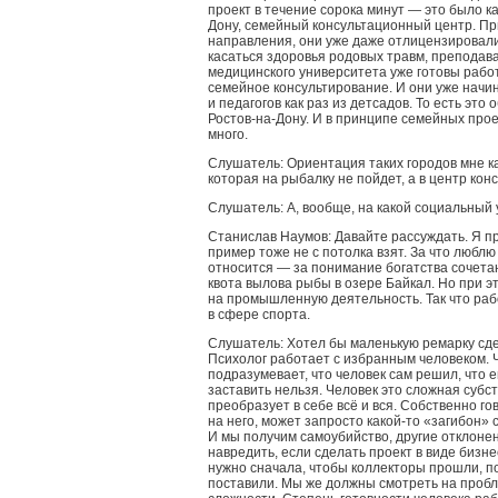
проект в течение сорока минут — это было ка
Дону, семейный консультационный центр. Пр
направления, они уже даже отлицензировал
касаться здоровья родовых травм, преподав
медицинского университета уже готовы рабо
семейное консультирование. И они уже начи
и педагогов как раз из детсадов. То есть эт
Ростов-на-Дону. И в принципе семейных про
много.
Слушатель: Ориентация таких городов мне к
которая на рыбалку не пойдет, а в центр кон
Слушатель: А, вообще, на какой социальный 
Станислав Наумов: Давайте рассуждать. Я пр
пример тоже не с потолка взят. За что люблю
относится — за понимание богатства сочетан
квота вылова рыбы в озере Байкал. Но при э
на промышленную деятельность. Так что раб
в сфере спорта.
Слушатель: Хотел бы маленькую ремарку сдел
Психолог работает с избранным человеком. 
подразумевает, что человек сам решил, что 
заставить нельзя. Человек это сложная субс
преобразует в себе всё и вся. Собственно г
на него, может запросто какой-то «загибон» 
И мы получим самоубийство, другие отклонен
навредить, если сделать проект в виде бизне
нужно сначала, чтобы коллекторы прошли, п
поставили. Мы же должны смотреть на пробл