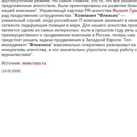
круглосуточном режиме. Но самое главное, это то, что все решени
предложенные агентством, были ориентированы на развитие бизн
нашей компании". Управляющй партнер PR-агентства
Филипп Гур
рад продолжению сотрудничества: "
Компания "Флексис
" —
уникальный случай, когда российская IT-компания занимает в сво
сегменте лидирующие позиции в мире. Для нашего агентства прое
является одним из самых интересных: если в прошлом году речь 
преимущественно о продвижении компании в России, теперь нам
предстоит решать задачи продвижения в Западной Европе. Топ-
менеджмент "
Флексиса
" максимально оперативно реагировал на
инициативы агентства, и это значительно упростило нашу работу с
журналистами".
Источник:
www.raso.ru
(16.05.2008)