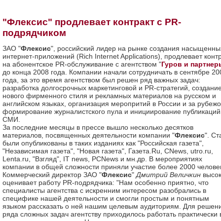
"Флексис" продлевает контракт с PR-
подрядчиком
ЗАО "
Флексис
", российский лидер на рынке создания насыщенны
интернет-приложений (Rich Internet Applications), продлевает конт
на абонентское PR-обслуживание с агентством "
Гуров и партнер
до конца 2008 года. Компании начали сотрудничать в сентябре 20
года, за это время агентством был решен ряд важных задач:
разработка долгосрочных маркетинговой и PR-стратегий, создани
нового фирменного стиля и рекламных материалов на русском и
английском языках, организация меропритий в России и за рубежо
формирование журналистского пула и инициирование публикаций
СМИ.
За последние месяцы в прессе вышло несколько десятков
материалов, посвященных деятельности компании "
Флексис
". Ст
были опубликованы в таких изданиях как "Российская газета",
"Независимая газета", "Новая газета", Газета.Ru, CNews, utro.ru,
Lenta.ru, "Взгляд", IT news, PCNews и мн.др. В мероприятиях
компании в общей сложности приняли участие более 2000 челове
Коммерческий директор ЗАО "
Флексис
"
Дмитрий Величкин
высо
оценивает работу PR-подрядчика: "Нам особенно приятно, что
специалисты агентства с искренним интересом разобрались в
специфике нашей деятельности и смогли простым и понятным
языком рассказать о ней нашим целевым аудиториям. Для решен
ряда сложных задач агентству приходилось работать практически 