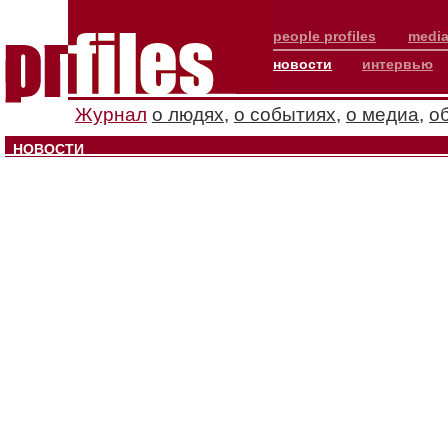
people profiles
media
новости
интервью
Журнал
о людях
,
о событиях
,
о медиа
,
о
НОВОСТИ