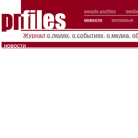
people profiles
media
новости
интервью
Журнал
о людях
,
о событиях
,
о медиа
,
о
НОВОСТИ