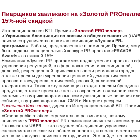
Пиарщиков завлекают на «Золотой PROпелл
15%-ной скидкой
Интернациональная BTL-Премия «
Золотой PROпеллер
»
и
Украинская Ассоциация по связям с общественност
ью (
UAP
начали сотрудничество в рамках номинации «
Лучшая PR-
программа
». Работы, представленные в номинации Премии, могу
быть поданы на национальный конкурс PR-проектов «
PRAVDA
Awards
» со скидкой 15%.
Номинация «Лучшая PR-программа» подразумевает проекты в с
управления репутацией, в сфере повышения инвестиционной,
деловой, рекреационной привлекательности регионов и городов,
а также проекты для укрепления ценностей демократического
правового государства, этнической, расовой, религиозной
толерантности. Также в эту номинацию входят проекты брендинга
продуктов, а также проекты с целью сохранения лояльности клиен
системные внутрикорпоративные коммуникационные решения ил
события, внутрикорпоративные СМИ и Интернет-ресурсы.
Ростислав Касьяненко
, директор Интернациональной BTL-Преми
«
Золотой PROпеллер
»:
«Сфера public relations стремительно развивается, поэтому
появление у "
PROпеллера
“ PR-номинации является закономерны
Что касается
UAPR
— это ведущее объединение украинских
специалистов по связям с общественностью, и вполне естественн
что наши конкурсы начинают сотрудничать. Это пойдет на пользу