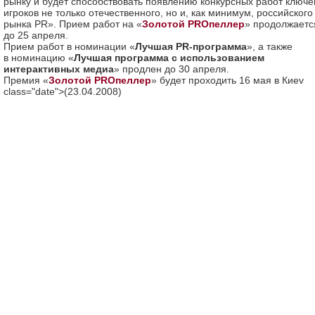
рынку и будет способствовать появлению конкурсных работ ключ
игроков не только отечественного, но и, как минимум, российского
рынка PR». Прием работ на «
Золотой PROпеллер
» продолжаетс
до 25 апреля.
Прием работ в номинации «
Лучшая PR-программа
», а также
в номинацию «
Лучшая программа с использованием
интерактивных медиа
» продлен до 30 апреля.
Премия «
Золотой PROпеллер
» будет проходить 16 мая в Киеv
class="date">(23.04.2008)