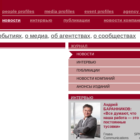
people profiles
media profiles
event profiles
agency 
новости
интервью
публикации
новости компан
обытиях
,
о медиа
,
об агентствах
,
о сообществах
ЖУРНАЛ
НОВОСТИ
ИНТЕРВЬЮ
ПУБЛИКАЦИИ
НОВОСТИ КОМПАНИЙ
АНОНСЫ ИЗДАНИЙ
ИНТЕРВЬЮ
Андрей
БАРАННИКОВ:
«Все думают, что
наша работа — это
постоянные
тусовки»
Глава SP
Communications 