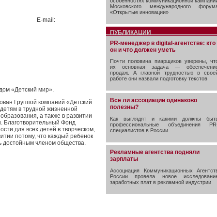
особенностях коммуникационной кампани
Московского международного форум
«Открытые инновации»
-51 E-mail:
ПУБЛИКАЦИИ
PR-менеджер в digital-агентстве: кто
он и что должен уметь
Почти половина пиарщиков уверены, чт
их основная задача — обеспечени
продаж. А главной трудностью в свое
работе они назвали подготовку текстов
дом «Детский мир».
Все ли ассоциации одинаково
ован Группой компаний «Детский
полезны?
 детям в трудной жизненной
образования, а также в развитии
Как выглядят и какими должны быт
и. Благотворительный Фонд
профессиональные объединения PR
сти для всех детей в творческом,
специалистов в России
итии потому, что каждый ребенок
ть достойным членом общества.
Рекламные агентства подняли
зарплаты
Ассоциация Коммуникационных Агентст
России провела новое исследовани
заработных плат в рекламной индустрии