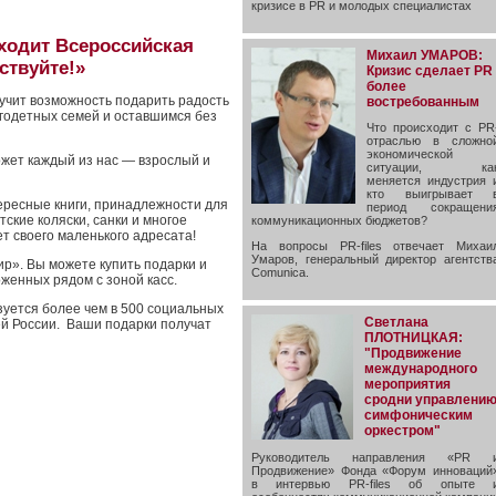
кризисе в PR и молодых специалистах
оходит Всероссийская
Михаил УМАРОВ:
ствуйте!»
Кризис сделает PR
более
лучит возможность подарить радость
востребованным
огодетных семей и оставшимся без
Что происходит с PR
отраслью в сложно
экономической
ожет каждый из нас — взрослый и
ситуации, ка
меняется индустрия 
кто выигрывает 
тересные книги, принадлежности для
период сокращени
тские коляски, санки и многое
коммуникационных бюджетов?
т своего маленького адресата!
На вопросы PR-files отвечает Михаи
Умаров, генеральный директор агентств
ир». Вы можете купить подарки и
Comunica.
женных рядом с зоной касс.
зуется более чем в 500 социальных
Светлана
ей России. Ваши подарки получат
ПЛОТНИЦКАЯ:
"Продвижение
международного
мероприятия
сродни управлени
симфоническим
оркестром"
Руководитель направления «PR 
Продвижение» Фонда «Форум инноваций
в интервью PR-files об опыте 