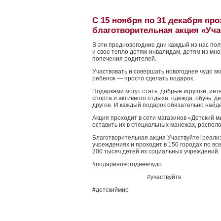
С 15 ноября по 31 декабря пр
благотворительная акция «Уча
В эти предновогодние дни каждый из нас по
и свое тепло детям-инвалидам, детям из мн
попечения родителей.
Участвовать и совершать новогоднее чудо м
ребенок — просто сделать подарок.
Подарками могут стать: добрые игрушки, ин
спорта и активного отдыха, одежда, обувь, де
другое. И каждый подарок обязательно найде
Акция проходит в сети магазинов «Детский м
оставить их в специальных манежах, располо
Благотворительная акция Участвуйте! реали
учреждениях и проходит в 150 городах по вс
200 тысяч детей из социальных учреждений.
#подариновогоднеечудо
#участвуйте
#детскиймир