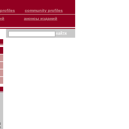
profiles
community profiles
ий
анонсы изданий
N
о