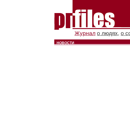
Журнал
о людях
,
о с
НОВОСТИ