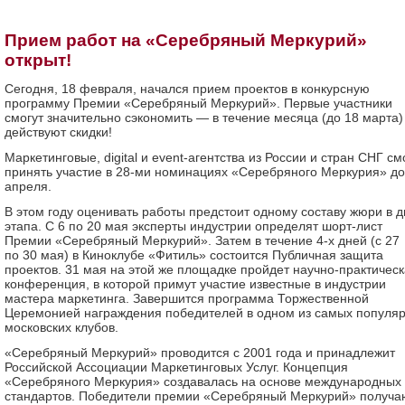
Прием работ на «Серебряный Меркурий»
открыт!
Сегодня, 18 февраля, начался прием проектов в конкурсную
программу Премии «Серебряный Меркурий». Первые участники
смогут значительно сэкономить — в течение месяца (до 18 марта)
действуют скидки!
Маркетинговые, digital и event-агентства из России и стран СНГ см
принять участие в 28-ми номинациях «Серебряного Меркурия» до
апреля.
В этом году оценивать работы предстоит одному составу жюри в д
этапа. С 6 по 20 мая эксперты индустрии определят шорт-лист
Премии «Серебряный Меркурий». Затем в течение 4-х дней (с 27
по 30 мая) в Киноклубе «Фитиль» состоится Публичная защита
проектов. 31 мая на этой же площадке пройдет научно-практичес
конференция, в которой примут участие известные в индустрии
мастера маркетинга. Завершится программа Торжественной
Церемонией награждения победителей в одном из самых популя
московских клубов.
«Серебряный Меркурий» проводится с 2001 года и принадлежит
Российской Ассоциации Маркетинговых Услуг. Концепция
«Серебряного Меркурия» создавалась на основе международных
стандартов. Победители премии «Серебряный Меркурий» получа