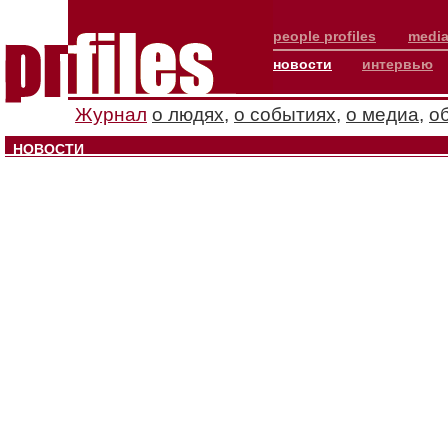
people profiles
media
новости
интервью
Журнал
о людях
,
о событиях
,
о медиа
,
о
НОВОСТИ