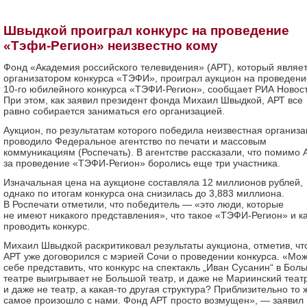
Швыдкой проиграл конкурс на проведение
«Тэфи-Регион» неизвестно кому
Фонд «Академия российского телевидения» (АРТ), который являе
организатором конкурса «ТЭФИ», проиграл аукцион на проведени
10-го юбилейного конкурса «ТЭФИ-Регион», сообщает РИА Новост
При этом, как заявил президент фонда Михаил Швыдкой, АРТ все
равно собирается заниматься его организацией.
Аукцион, по результатам которого победила неизвестная организа
проводило Федеральное агентство по печати и массовым
коммуникациям (Роспечать). В агентстве рассказали, что помимо 
за проведение «ТЭФИ-Регион» боролись еще три участника.
Изначальная цена на аукционе составляла 12 миллионов рублей,
однако по итогам конкурса она снизилась до 3,883 миллиона.
В Роспечати отметили, что победитель — «это люди, которые
не имеют никакого представления», что такое «ТЭФИ-Регион» и к
проводить конкурс.
Михаил Швыдкой раскритиковал результаты аукциона, отметив, чт
АРТ уже договорился с мэрией Сочи о проведении конкурса. «Мо
себе представить, что конкурс на спектакль „Иван Сусанин“ в Бол
театре выигрывает не Большой театр, и даже не Мариинский театр
и даже не театр, а какая-то другая структура? Приблизительно то 
самое произошло с нами. Фонд АРТ просто возмущен», — заявил