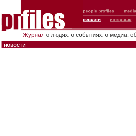
people profiles
media
новости
интервью
Журнал
о людях
,
о событиях
,
о медиа
,
о
НОВОСТИ