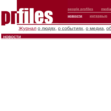
people profiles
media
новости
интервью
Журнал
о людях
,
о событиях
,
о медиа
,
о
НОВОСТИ