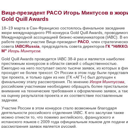
Вице-президент РАСО Игорь Минтусов в жюр
Gold Quill Awards
18–19 марта в Сан-Франциско состоялось финальное заседание
жюри международного PR-конкурса Gold Quill Awards, проводимог
Международной ассоциацией бизнес-коммуникаторов (IABC). В ег
работе принял участие Вице-президент
РАСО
, член стратегическо
совета
IABC/Russia
, председатель совета директоров
ГК "НИКК
М"
Игорь Минтусов
.
Gold Quill Awards проводится IABC 38-й раз и является наиболее
престижным конкурсом в области связей с общественностью.
Ежегодно на него поступает около тысячи заявок, из которых в фи
проходят не более трехсот. От России в этом году были представ
три проекта, и только один из них (ГК «АГТ») был допущен к
финальному этапу рассмотрения. По мнению
Игоря Минтусова
,
российским участникам необходимо обращать более пристальное
внимание на технические требования к оформлению заявок, а та
на оценку результатов проекта и их соответствие поставленным
задачам.
Участие России в этом конкурсе стало возможным благодаря
деятельности российского отделения IABC. К его заслугам также
можно отнести то, что помимо английского, французского и
испанского языков с 2009 года официальным языком для подачи 
рассмотрения заявок является русский.