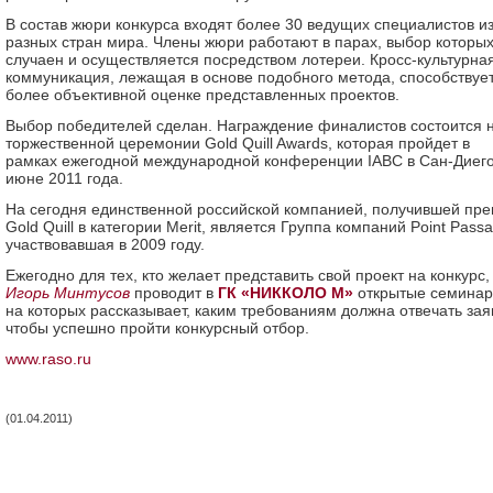
В состав жюри конкурса входят более 30 ведущих специалистов и
разных стран мира. Члены жюри работают в парах, выбор которы
случаен и осуществляется посредством лотереи. Кросс-культурна
коммуникация, лежащая в основе подобного метода, способствуе
более объективной оценке представленных проектов.
Выбор победителей сделан. Награждение финалистов состоится 
торжественной церемонии Gold Quill Awards, которая пройдет в
рамках ежегодной международной конференции IABC в Сан-Диего
июне 2011 года.
На сегодня единственной российской компанией, получившей пр
Gold Quill в категории Merit, является Группа компаний Point Passa
участвовавшая в 2009 году.
Ежегодно для тех, кто желает представить свой проект на конкурс,
Игорь Минтусов
проводит в
ГК «НИККОЛО М»
открытые семинар
на которых рассказывает, каким требованиям должна отвечать зая
чтобы успешно пройти конкурсный отбор.
www.raso.ru
(01.04.2011)