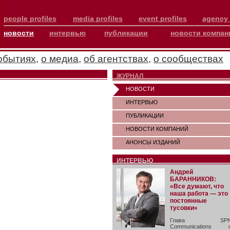
people profiles
media profiles
event profiles
agency 
новости
интервью
публикации
новости компан
обытиях
,
о медиа
,
об агентствах
,
о сообществах
ЖУРНАЛ
НОВОСТИ
ИНТЕРВЬЮ
ПУБЛИКАЦИИ
НОВОСТИ КОМПАНИЙ
АНОНСЫ ИЗДАНИЙ
ИНТЕРВЬЮ
Андрей
БАРАННИКОВ:
«Все думают, что
наша работа — это
постоянные
тусовки»
Глава SP
Communications 