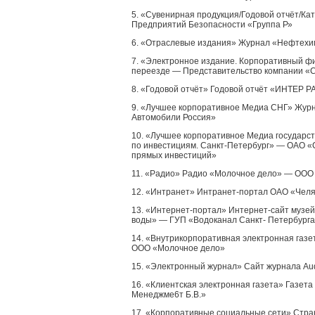
5. «Сувенирная продукция/Годовой отчёт/Ка
Предприятий Безопасности «Группа Р»
6. «Отраслевые издания» Журнал «Нефтехи
7. «Электронное издание. Корпоративный ф
переезде — Представительство компании «
8. «Годовой отчёт» Годовой отчёт «ИНТЕР Р
9. «Лучшее корпоративное Медиа СНГ» Жу
Автомобили Россия»
10. «Лучшее корпоративное Медиа государс
по инвестициям. Санкт-Петербург» — ОАО «С
прямых инвестиций»
11. «Радио» Радио «Молочное дело» — ООО
12. «Интранет» Интранет-портал ОАО «Челя
13. «Интернет-портал» Интернет-сайт музе
воды» — ГУП «Водоканал Санкт- Петербурга
14. «Внутрикорпоративная электронная газ
ООО «Молочное дело»
15. «Электронный журнал» Сайт журнала A
16. «Клиентская электронная газета» Газет
Менеджме6т Б.В.»
17. «Корпоративные социальные сети» Стр