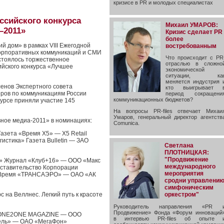
кризисе в PR и молодых специалистах
сийского конкурса
Михаил УМАРОВ:
–2011»
Кризис сделает PR
более
й дом» в рамках VIII Ежегодной
востребованным
орпоративных коммуникаций и СМИ
Что происходит с PR
стоялось торжественное
отраслью в сложно
йского конкурса «Лучшее
экономической
ситуации, ка
меняется индустрия 
енов Экспертного совета
кто выигрывает 
ров по коммуникациям России
период сокращени
коммуникационных бюджетов?
нкурсе приняли участие 145
На вопросы PR-files отвечает Михаи
Умаров, генеральный директор агентств
ное медиа-2011» в номинациях:
Comunica.
азета «Время Х5» — Х5 Retail
истика» Газета Bulletin — ЗАО
Светлана
ПЛОТНИЦКАЯ:
"Продвижение
ы» Журнал «Клуб+16» — ООО «Макс
международного
ставительство Корпорации
мероприятия
«Время «ТРАНСАЭРО» — ОАО «АК
сродни управлени
симфоническим
оркестром"
с на Веллнес. Легкий путь к красоте
Руководитель направления «PR 
Продвижение» Фонда «Форум инноваций
л ONE2ONE MAGAZINE — ООО
в интервью PR-files об опыте 
ель» — ОАО «МегаФон»