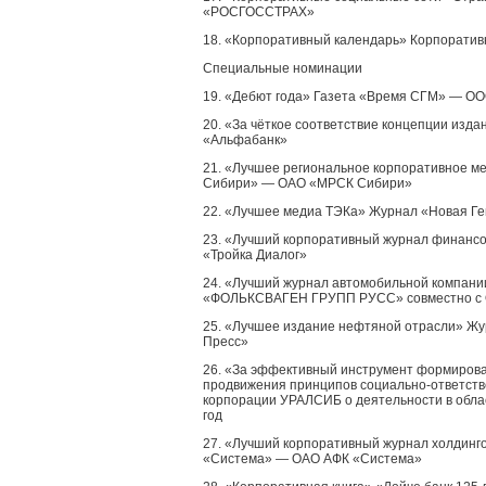
«РОСГОССТРАХ»
18. «Корпоративный календарь» Корпорати
Специальные номинации
19. «Дебют года» Газета «Время СГМ» — О
20. «За чёткое соответствие концепции изд
«Альфабанк»
21. «Лучшее региональное корпоративное м
Сибири» — ОАО «МРСК Сибири»
22. «Лучшее медиа ТЭКа» Журнал «Новая Г
23. «Лучший корпоративный журнал финанс
«Тройка Диалог»
24. «Лучший журнал автомобильной компан
«ФОЛЬКСВАГЕН ГРУПП РУСС» совместно с
25. «Лучшее издание нефтяной отрасли» Ж
Пресс»
26. «За эффективный инструмент формирова
продвижения принципов социально-ответств
корпорации УРАЛСИБ о деятельности в облас
год
27. «Лучший корпоративный журнал холдинг
«Система» — ОАО АФК «Система»