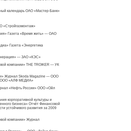
вный календарь ОАО «Мастер-Банк»
ОО «Стройгазмонтаж»
ания» Газета «Время жить» — ОАО
едиа» Газета «Энергетика
енерация» — ЗАО «КЭС»
овой компании» THE TROIKER — УК
ии» Журнал Skoda Magazine — ООО
 ООО «АЛФ МЕДИА»
урнал «Нефть России» ООО «Ойл
ния корпоративной культуры и
енного бизнеса» Отчёт Финансовой
ти устойчивого развития за 2009
овой компании» Журнал