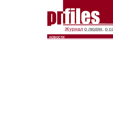
Журнал
о людях
,
о с
НОВОСТИ