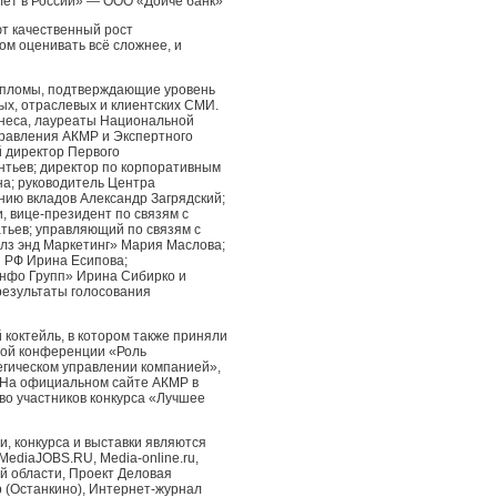
 лет в России» — ООО «Дойче банк»
т качественный рост
ом оценивать всё сложнее, и
пломы, подтверждающие уровень
х, отраслевых и клиентских СМИ.
знеса, лауреаты Национальной
равления АКМР и Экспертного
й директор Первого
тьев; директор по корпоративным
а; руководитель Центра
нию вкладов Александр Загрядский;
, вице-президент по связям с
атьев; управляющий по связям с
з энд Маркетинг» Мария Маслова;
и РФ Ирина Есипова;
нфо Групп» Ирина Сибирко и
результаты голосования
коктейль, в котором также приняли
дной конференции «Роль
егическом управлении компанией»,
. На официальном сайте АКМР в
во участников конкурса «Лучшее
 конкурса и выставки являются
MediaJOBS.RU, Media-online.ru,
й области, Проект Деловая
р (Останкино), Интернет-журнал