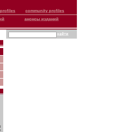
profiles
community profiles
ий
анонсы изданий
N
о