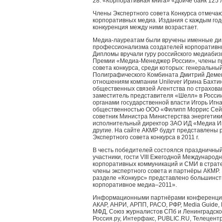
28. «Корпоративная книга» «Дойче банк 125
Члены Экспертного совета Конкурса отмечаю
корпоративных медиа. Издания с каждым год
конкуренция между ними возрастает.
Медиа-лауреатам были вручены именные ди
профессионализма создателей корпоративны
Дипломы вручали гуру российского медиаби
Премии «Медиа-Менеджер России», члены п
совета конкурса, среди которых: генеральны
Полиграфического Комбината Дмитрий Демен
отношениям компании Unilever Ирина Бахтин
общественных связей Агентства по страхова
заместитель представителя «Шелл» в России
органами государственной власти Игорь Игн
общественностью ООО «Филипп Моррис Сейл
советник Министра Министерства энергетик
исполнительный директор ЗАО ИД «Медиа И
другие. На сайте АКМР будут представлены 
Экспертного совета конкурса в 2011 г.
В честь победителей состоялся праздничный 
участники, гости VIII Ежегодной Междунаро
корпоративных коммуникаций и СМИ в страт
члены экспертного совета и партнёры АКМР
разделе «Конкурс» представлено большинст
корпоративное медиа–2011».
Информационными партнёрами конференции,
АКАР, АНРИ, АРПП, РАСО, РФР, Media Guide, 
МФД, Союз журналистов СПб и Ленинградско
Россия.ру, Интерфакс, PUBLIC.RU, Телецент