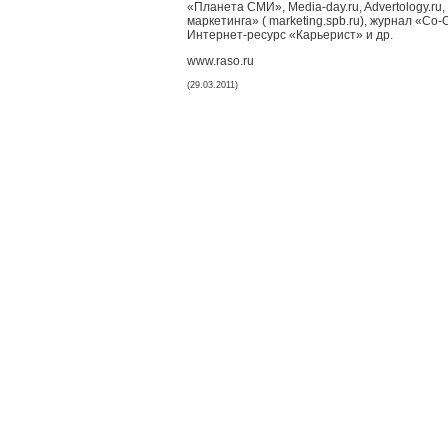
«Планета СМИ», Media-day.ru, Advertology.ru, 
маркетинга» ( marketing.spb.ru), журнал «Со
Интернет-ресурс «Карьерист» и др.
www.raso.ru
(29.03.2011)