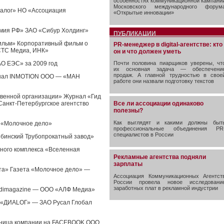
особенностях коммуникационной кампани
Московского международного форум
талог» НО «Ассоциация
«Открытые инновации»
мия РФ» ЗАО «Сибур Холдинг»
ПУБЛИКАЦИИ
ильм» Корпоративный фильм о
PR-менеджер в digital-агентстве: кто
СТС Медиа, ИНК»
он и что должен уметь
АО ЕЭС» за 2009 год
Почти половина пиарщиков уверены, чт
их основная задача — обеспечени
продаж. А главной трудностью в свое
рнал INMOTION ООО — «МАН
работе они назвали подготовку текстов
твенной организации» Журнал «Гид
анкт-Петербургское агентство
Все ли ассоциации одинаково
полезны?
Как выглядят и какими должны быт
 «Молочное дело»
профессиональные объединения PR
специалистов в России
бинский Трубопрокатный завод»
йного комплекса «Вселенная
Рекламные агентства подняли
зарплаты
ета» Газета «Молочное дело» —
Ассоциация Коммуникационных Агентст
России провела новое исследовани
заработных плат в рекламной индустрии
udimagazine — ООО «АЛФ Медиа»
а «ДИАLОГ» — ЗАО Русал Глобал
аница компании на FACEBOOK ООО