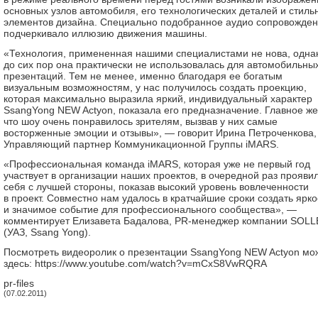
основных узлов автомобиля, его технологических деталей и стиль
элементов дизайна. Специально подобранное аудио сопровожде
подчеркивало иллюзию движения машины.
«Технология, примененная нашими специалистами не нова, одна
до сих пор она практически не использовалась для автомобильны
презентаций. Тем не менее, именно благодаря ее богатым
визуальным возможностям, у нас получилось создать проекцию,
которая максимально выразила яркий, индивидуальный характер
SsangYong NEW Actyon, показала его предназначение. Главное же
что шоу очень понравилось зрителям, вызвав у них самые
восторженные эмоции и отзывы», — говорит Ирина Петроченкова,
Управляющий партнер Коммуникационной Группы iMARS.
«Профессиональная команда iMARS, которая уже не первый год
участвует в организации наших проектов, в очередной раз прояви
себя с лучшей стороны, показав высокий уровень вовлеченности
в проект. Совместно нам удалось в кратчайшие сроки создать ярко
и значимое событие для профессионального сообщества», —
комментирует Елизавета Бадалова, PR-менеджер компании SOL
(УАЗ, Ssang Yong).
Посмотреть видеоролик о презентации SsangYong NEW Actyon мо
здесь: https://www.youtube.com/watch?v=mCxS8VwRQRA
pr-files
(07.02.2011)