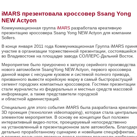
iMARS презентовала кроссовер Ssang Yong
NEW Actyon
Коммуникационная группа
iMARS
разработала креативную
презентацию кроссовера Ssang Yong NEW Actyon для компании
Sollers.
В конце января 2011 года Коммуникационная Группа iMARS прин
участие в организации торжественной презентации, состоявшейся
во Владивостоке на площадке завода СОЛЛЕРС-Дальний Восток.
Мероприятие было приурочено к запуску серийного производства
нового автомобиля SsangYong NEW Actyon, первого кроссовера
данной марки с несущим кузовом и системой полного привода,
призванного вывести корейскую марку в самый быстрорастущий
сегмент городских компактных кроссоверов. Гостями презентации
стали журналисты из федеральных и местных средств массовой
информации, а также представители городской
и областной администраций.
Специально для этого события iMARS была разработана креатив
3D проекция (технология videomapping), которая стала централь
элементом мероприятия. В основу ее концепции был положен
интерактивный видео-поток, проецируемый непосредственно
на установленный в презентационном зале автомобиль. Благодар
детально проработанному сценарию и новейшим спецэффектам,
в режиме реального времени перед гостями возникали изображен