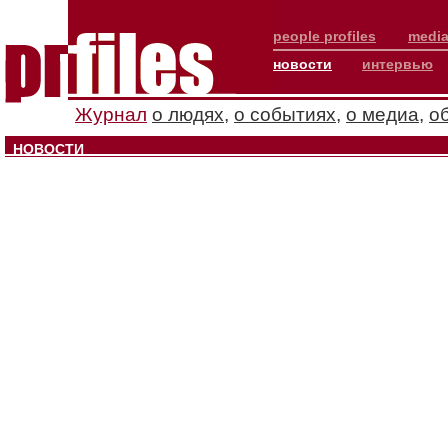
people profiles
media
новости
интервью
Журнал
о людях
,
о событиях
,
о медиа
,
о
НОВОСТИ