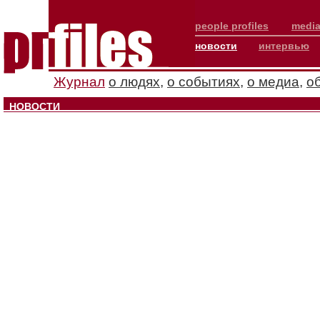
people profiles
media
новости
интервью
Журнал
о людях
,
о событиях
,
о медиа
,
о
НОВОСТИ