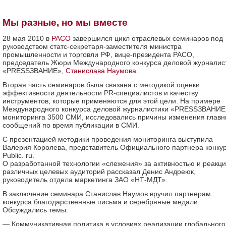
Мы разные, но мы вместе
28 мая 2010 в
РАСО
завершился цикл отраслевых семинаров под
руководством статс-секретаря-заместителя министра
промышленности и торговли РФ, вице-президента РАСО,
председатель Жюри Международного конкурса деловой журналис
«PRESSЗВАНИЕ»,
Станислава Наумова
.
Вторая часть семинаров была связана с методикой оценки
эффективности деятельности PR-специалистов и качеству
инструментов, которые применяются для этой цели. На примере
Международного конкурса деловой журналистики «PRESSЗВАНИЕ
мониторинга 3500 СМИ, исследовались причины изменения главн
сообщений по время публикации в СМИ.
С презентацией методики проведения мониторинга выступила
Валерия Королева, представитель Официального партнера конку
Public. ru.
О разработанной технологии «слежения» за активностью и реакц
различных целевых аудиторий рассказал Денис Андреюк,
руководитель отдела маркетинга ЗАО «НТ-МДТ».
В заключение семинара Станислав Наумов вручил партнерам
конкурса благодарственные письма и серебряные медали.
Обсуждались темы:
— Коммуникативная политика в условиях реализации глобального