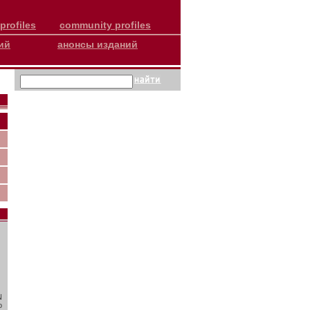
profiles
community profiles
ий
анонсы изданий
N
о