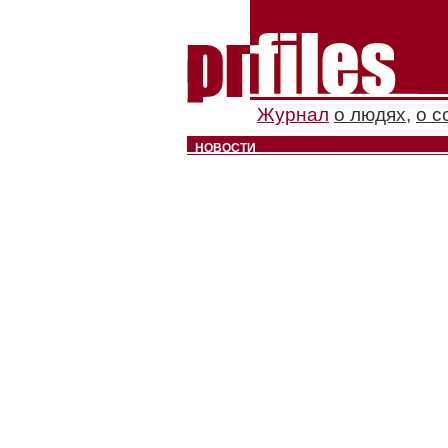
Журнал
о людях
,
о с
НОВОСТИ