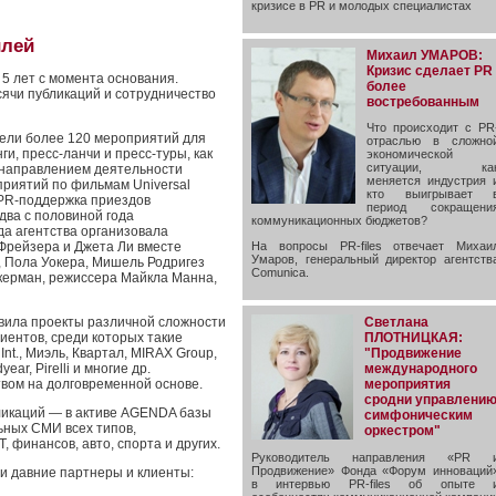
кризисе в PR и молодых специалистах
илей
Михаил УМАРОВ:
Кризис сделает PR
5 лет с момента основания.
более
сячи публикаций и сотрудничество
востребованным
Что происходит с PR
вели более 120 мероприятий для
отраслью в сложно
и, пресс-ланчи и пресс-туры, как
экономической
ситуации, ка
м направлением деятельности
меняется индустрия 
приятий по фильмам Universal
кто выигрывает 
и PR-поддержка приездов
период сокращени
 два с половиной года
коммуникационных бюджетов?
анда агентства организовала
Фрейзера и Джета Ли вместе
На вопросы PR-files отвечает Михаи
Умаров, генеральный директор агентств
, Пола Уокера, Мишель Родригез
Comunica.
керман, режиссера Майкла Манна,
Светлана
твила проекты различной сложности
ПЛОТНИЦКАЯ:
иентов, среди которых такие
"Продвижение
 Int., Миэль, Квартал, MIRAX Group,
международного
ar, Pirelli и многие др.
мероприятия
твом на долговременной основе.
сродни управлени
бликаций — в активе AGENDA базы
симфоническим
ьных СМИ всех типов,
оркестром"
, финансов, авто, спорта и других.
Руководитель направления «PR 
Продвижение» Фонда «Форум инноваций
 давние партнеры и клиенты:
в интервью PR-files об опыте 