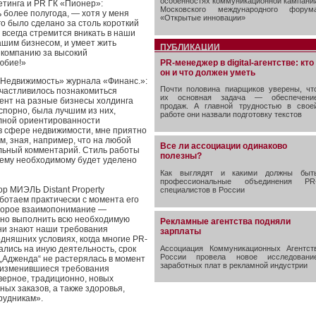
особенностях коммуникационной кампани
етинга и PR ГК «Пионер»:
Московского международного форум
 более полугода, — хотя у меня
«Открытые инновации»
го было сделано за столь короткий
а всегда стремится вникать в наши
ашим бизнесом, и умеет жить
ПУБЛИКАЦИИ
 компанию за высокий
PR-менеджер в digital-агентстве: кто
юбие!»
он и что должен уметь
 «Недвижимость» журнала «Финанс.»:
Почти половина пиарщиков уверены, чт
счастливилось познакомиться
их основная задача — обеспечени
мент на разные бизнесы холдинга
продаж. А главной трудностью в свое
сспорно, была лучшим из них,
работе они назвали подготовку текстов
олной ориентированности
 в сфере недвижимости, мне приятно
м, зная, например, что на любой
Все ли ассоциации одинаково
льный комментарий. Стиль работы
полезны?
сему необходимому будет уделено
Как выглядят и какими должны быт
профессиональные объединения PR
ор МИЭЛЬ Distant Property
специалистов в России
ботаем практически с момента его
оторое взаимопонимание —
енно выполнить всю необходимую
Рекламные агентства подняли
они знают наши требования
зарплаты
одняшних условиях, когда многие PR-
Ассоциация Коммуникационных Агентст
ались на иную деятельность, срок
России провела новое исследовани
 „Адженда“ не растерялась в момент
заработных плат в рекламной индустрии
в изменившиеся требования
верное, традиционно, новых
ных заказов, а также здоровья,
трудникам».