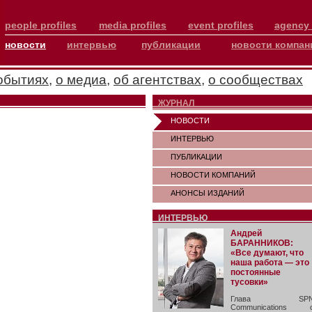
people profiles
media profiles
event profiles
agency 
новости
интервью
публикации
новости компан
обытиях
,
о медиа
,
об агентствах
,
о сообществах
ЖУРНАЛ
НОВОСТИ
ИНТЕРВЬЮ
ПУБЛИКАЦИИ
НОВОСТИ КОМПАНИЙ
АНОНСЫ ИЗДАНИЙ
ИНТЕРВЬЮ
Андрей
БАРАННИКОВ:
«Все думают, что
наша работа — это
постоянные
тусовки»
Глава SP
Communications 