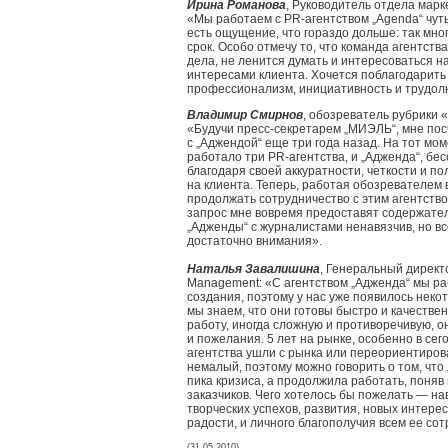
Ирина Романова
, Руководитель отдела марк
«Мы работаем с PR-агентством „Agenda“ чуть
есть ощущение, что гораздо дольше: так мно
срок. Особо отмечу то, что команда агентств
дела, не ленится думать и интересоваться н
интересами клиента. Хочется поблагодарить
профессионализм, инициативность и трудол
Владимир Смирнов
, обозреватель рубрики
«Будучи пресс-секретарем „МИЭЛЬ“, мне по
с „Аджендой“ еще три года назад. На тот мо
работало три PR-агентства, и „Адженда“, бе
благодаря своей аккуратности, четкости и п
на клиента. Теперь, работая обозревателем
продолжать сотрудничество с этим агентство
запрос мне вовремя предоставят содержате
„Адженды“ с журналистами ненавязчив, но в
достаточно внимания».
Наталья Завалишина
, Генеральный директ
Management: «С агентством „Адженда“ мы ра
создания, поэтому у нас уже появилось нек
мы знаем, что они готовы быстро и качеств
работу, иногда сложную и противоречивую, 
и пожелания. 5 лет на рынке, особенно в сег
агентства ушли с рынка или переориентиров
немалый, поэтому можно говорить о том, что
пика кризиса, а продолжила работать, поня
заказчиков. Чего хотелось бы пожелать — на
творческих успехов, развития, новых интерес
радости, и личного благополучия всем ее со
(31.05.2010)