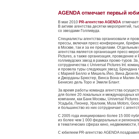
AGENDA отмечает первый юб
В мае 2010
PR-агентство AGENDA
отмечает 
В активе агентства десятки мероприятий, ты
со звездами Голливуда.
Специалисты агентства организовали и про
прессы, включая пресс-конференции, брифинг
в Москве, так и за ее пределами. Отдельны
агентства является организация пресс-меро
Pictures, а также организация, проведение 
голливудских звезд в рамках промо-туров. За
сотрудничества с Universal Pictures Int. ком
и провела туры следующих звезд: Брендана 
с Марией Белло и Мишель Йео, Вина Дизеля
и Джорданы Брюстер, Винса Вона и Малин А
Бенисио дель Торо и Эмили Блант.
За время работы команда агентства осущес
для более 20 локальных и международных кл
компании, как Банк Москвы, Universal Pictures
Усадьба, Пионер, Уралхим, Musa Motors, Goodye
и большинство из них сотрудничает с агентс
С 2005 года инициировано более 15 000 пу
из более чем 1 000 федеральных и регионал
в тематических сферах кино, недвижимости, IT
C юбилеем PR-агентство AGENDA поздравили