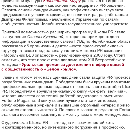
физической культуры
Константин Киуру
рассказал об игровых
моделях коммуникации как основе нестандартных PR-решений.
Освоить основы фандрайзинга, как эффективного инструмента
продвижения в условиях кризиса, позволила игра, разработанная
Дмитрием Филипповым, начальником Управления по связям
с общественностью Челябинского государственного университета.
Приятной возможностью расширить программу Школы PR стало
выступление
Оксаны Кувакиной
, которая на примере отдела
информации и общественных связей ГУВД по Челябинской облас
рассказала об организации деятельности пресс-служб силовых
структур, а также представила участникам школы PR-кампанию
«Мобильник БЕЗ опасности», реализованную в 2008 году. Стоит
отметить, что этот проект стал дипломантом XIII Всероссийского
конкурса
«Уральская премия за достижения в сфере связей
с общественностью «Белое крыло»
.
Главным итогом этих насыщенных дней стала защита PR-проектов
разработанных командами. Победителям были вручены памятны
профессионально ценные подарки от Генерального партнёра Шк
PR. Победителям вручили уникальную книгу «Секреты величия»,
которая является совместной работой редакторов знаменитого
Fortune Magazine. В книгу вошли лучшие статьи и интервью,
опубликованные в журнале и вызвавшие огромный интерес и живо
отклик со стороны читателей. По словам главного редактора Fortu
эта книга позволяет «заглянуть в мозг лучших в мире менеджеров»
Студенческая Школа PR — это одна из возможностей хоть
и кратковременного, но интенсивного погружения в профессию.