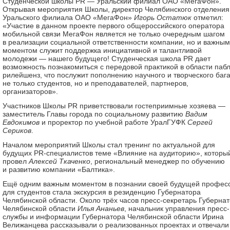
Студенческой школы PR — Уральский филиал ОАО «МегаФон».
Открывая мероприятия Школы, директор Челябинского отделения
Уральского филиала ОАО «МегаФон»
Игорь Остатюк
отметил:
«Участие в данном проекте первого общероссийского оператора
мобильной связи МегаФон является не только очередным шагом
в реализации социальной ответственности компании, но и важным
моментом служит поддержка инициативной и талантливой
молодежи — нашего будущего! Студенческая школа PR дает
возможность познакомиться с передовой практикой в области паб
рилейшенз, что послужит пополнению научного и творческого баг
не только студентов, но и преподавателей, партнеров,
организаторов».
Участников Школы PR приветствовали гостеприимные хозяева —
заместитель Главы города по социальному развитию
Вадим
Евдокимов
и проректор по учебной работе УралГУФК
Сергей
Сериков
.
Началом мероприятий Школы стал тренинг по актуальной для
будущих PR-специалистов теме «Влияние на аудиторию», которы
провел
Алексей Ткаченко
, региональный менеджер по обучению
и развитию компании «Балтика».
Ещё одним важным моментом в познании своей будущей профес
для студентов стала экскурсия в резиденцию Губернатора
Челябинской области. Около трёх часов пресс-секретарь Губерна
Челябинской области
Илья Ананьев
, начальник управления пресс-
службы и информации Губернатора Челябинской области Ирина
Велижанцева рассказывали о реализованных проектах и отвечали