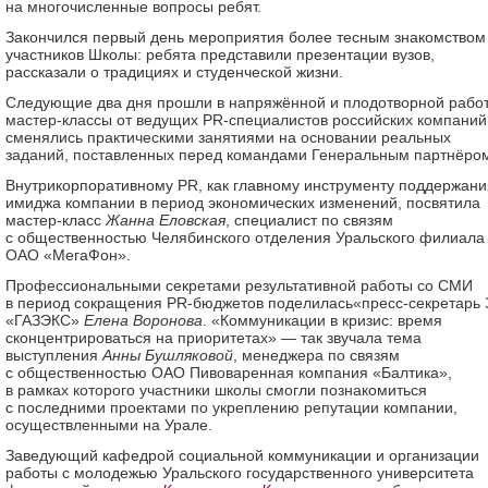
на многочисленные вопросы ребят.
Закончился первый день мероприятия более тесным знакомством
участников Школы: ребята представили презентации вузов,
рассказали о традициях и студенческой жизни.
Следующие два дня прошли в напряжённой и плодотворной работ
мастер-классы от ведущих PR-специалистов российских компаний
сменялись практическими занятиями на основании реальных
заданий, поставленных перед командами Генеральным партнёро
Внутрикорпоративному PR, как главному инструменту поддержани
имиджа компании в период экономических изменений, посвятила
мастер-класс
Жанна Еловская
, специалист по связям
с общественностью Челябинского отделения Уральского филиала
ОАО «МегаФон».
Профессиональными секретами результативной работы со СМИ
в период сокращения PR-бюджетов поделилась«пресс-секретарь
«ГАЗЭКС»
Елена Воронова
. «Коммуникации в кризис: время
сконцентрироваться на приоритетах» — так звучала тема
выступления
Анны Бушляковой
, менеджера по связям
с общественностью ОАО Пивоваренная компания «Балтика»,
в рамках которого участники школы смогли познакомиться
с последними проектами по укреплению репутации компании,
осуществленными на Урале.
Заведующий кафедрой социальной коммуникации и организации
работы с молодежью Уральского государственного университета