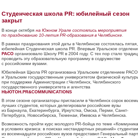
Студенческая школа PR: юбилейный сезон
закрыт
В конце октября
на Южном Урале состоялись мероприятия
по празднованию 10-летия PR-образования в Челябинске
.
В рамках празднования этой даты в Челябинске состоялась пятая,
юбилейная Студенческая школа PR. Впервые Уральское отделени
РАСО
организовало Школу PR в 2004 году. С тех пор стало тради
проводить эту образовательную программу в содружестве
с российскими вузами.
Юбилейная Щкола PR организована Уральским отделением РАСО
и Уральским государственным университетом физической культур
при поддержке Администрации г.Челябинск, Челябинского
государственного университета и агентства
НЬЮТОН.PR&COMMUNICATIONS
В этом сезоне организаторы пригласили в Челябинск сорок восем
лучших студентов, которых делегировали российские вузы
из Барнаула, Екатеринбурга, Иркутстка, Омска, Перми, Санкт-
Петербурга, Новосибирска, Тюменаи, Ижевска и Челябинска.
Возможность пройти курс молодого PR-бойца по теме «Коммуник
в условиях кризиса: в поисках нестандартных решений» студента
из восемнадцати российских вузов предоставил Генеральный пар