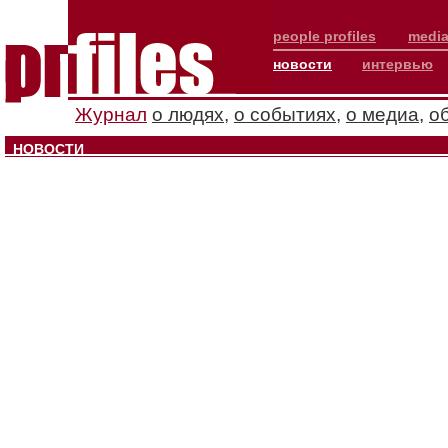
people profiles
media
новости
интервью
Журнал
о людях
,
о событиях
,
о медиа
,
о
НОВОСТИ