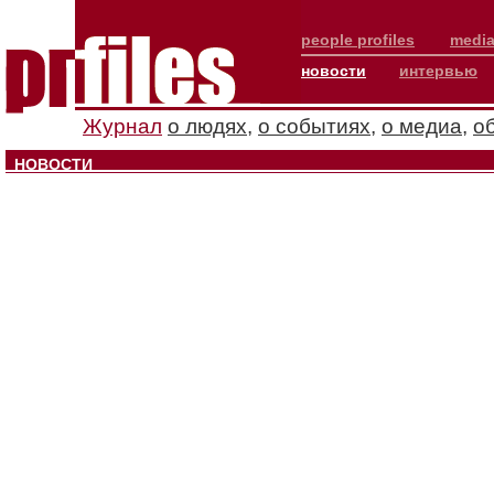
people profiles
media
новости
интервью
Журнал
о людях
,
о событиях
,
о медиа
,
о
НОВОСТИ