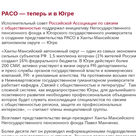
РАСО — теперь и в Югре
Исполнительный совет
Российской Ассоциации по связям
с общественностью
поддержал инициативу Негосударственного
пенсионного фонда и Югорского государственного университета
о создании представительства РАСО в Ханты-Мансийском
автономном округе — Югре.
«Ханты-Мансийский автономный округ — один из самых экономич
сильных субъектов РФ. 1,5 миллиона югорчан (1% жителей России
создают 16% федерального бюджета. В Югре действует более
200 СМИ, активно участвуют в жизни округа PR-департаменты
и пресс-службы органов государственной власти и коммерческих
компаний, РR- и рекламные агентства. На протяжении восьми лет
в Нижневартовском государственном гуманитарном университете
работает кафедра „Связей с общественностью и литературы“. Так
сложной системе, как медиапространство Югры, для дальнейшего
позитивного развития необходимо профессиональное объединени
которое будет служить консолидации специалистов по связям
с общественностью региона, защите их профессиональных
интересов», — считают члены инициативной группы.
Возглавит представительство вице-президент Ханты-Мансийского
Негосударственного пенсионного фонда Павел Манченко.
Более десяти лет он руководил информационными подразделен