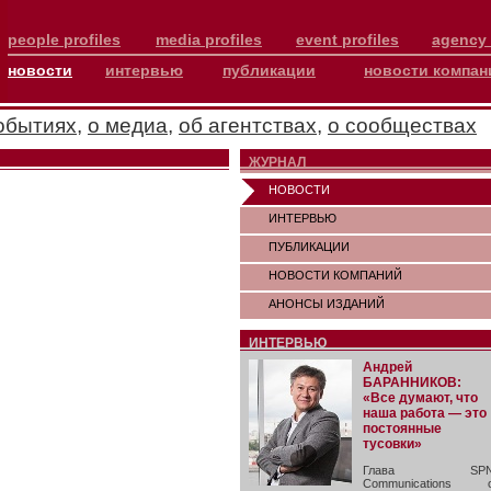
people profiles
media profiles
event profiles
agency 
новости
интервью
публикации
новости компан
обытиях
,
о медиа
,
об агентствах
,
о сообществах
ЖУРНАЛ
НОВОСТИ
ИНТЕРВЬЮ
ПУБЛИКАЦИИ
НОВОСТИ КОМПАНИЙ
АНОНСЫ ИЗДАНИЙ
ИНТЕРВЬЮ
Андрей
БАРАННИКОВ:
«Все думают, что
наша работа — это
постоянные
тусовки»
Глава SP
Communications 