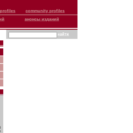
profiles
community profiles
ий
анонсы изданий
N
о