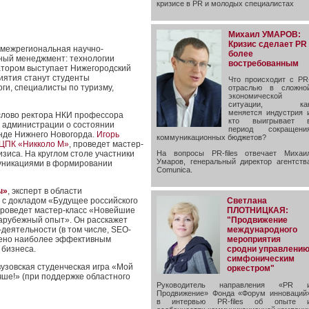
кризисе в PR и молодых специалистах
Михаил УМАРОВ:
Кризис сделает PR
межрегиональная научно-
более
ный менеджмент: технологии
востребованным
атором выступает Нижегородский
иятия станут студенты
Что происходит с PR
оги, специалисты по туризму,
отраслью в сложно
экономической
ситуации, ка
меняется индустрия 
слово ректора НКИ профессора
кто выигрывает 
 администрации о состоянии
период сокращени
енде Нижнего Новогорда.
Игорь
коммуникационных бюджетов?
ЦПК «Никколо М»
, проведет мастер-
изиса. На круглом столе участники
На вопросы PR-files отвечает Михаи
Умаров, генеральный директор агентств
муникациями в формировании
Comunica.
ы»
, эксперт в области
Светлана
 с докладом «Будущее российского
ПЛОТНИЦКАЯ:
проведет мастер-класс «Новейшие
"Продвижение
 зарубежный опыт». Он расскажет
международного
деятельности (в том числе, SEO-
мероприятия
лено наиболее эффективным
сродни управлени
 бизнеса.
симфоническим
узовская студенческая игра «Мой
оркестром"
чше!» (при поддержке областного
Руководитель направления «PR 
Продвижение» Фонда «Форум инноваций
в интервью PR-files об опыте 