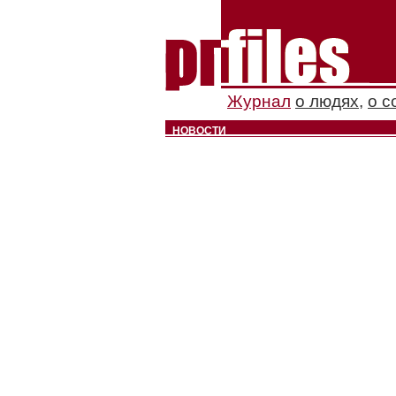
Журнал
о людях
,
о с
НОВОСТИ