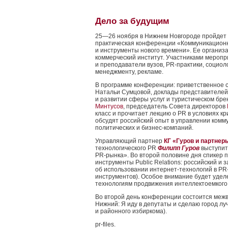
Дело за будущим
25—26 ноября в Нижнем Новгороде пройдет 
практическая конференции «Коммуникацион
и инструменты нового времени». Ее организ
коммерческий институт. Участниками меропр
и преподаватели вузов, PR-практики, социол
менеджменту, рекламе.
В программе конференции: приветственное 
Натальи Сумцовой, доклады представителей
и развитии сферы услуг и туристическом бр
Минтусов
, председатель Совета директоров
класс и прочитает лекцию о PR в условиях кр
обсудят российский опыт в управлении ком
политических и бизнес-компаний.
Управляющий партнер
КГ «Гуров и партнер
технологического PR
Филипп Гуров
выступит
PR-рынка». Во второй половине дня спикер 
инструменты Public Relations: российский и
об использовании интернет-технологий в PR-
инструментов). Особое внимание будет уде
технологиям продвижения интеллектоемкого
Во второй день конференции состоится межв
Нижний: Я иду в депутаты и сделаю город лу
и районного избиркома).
pr-files.