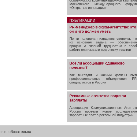
особенностях коммуникационной кампани
Московского международного форум
«Открытые инновации»
ПУБЛИКАЦИИ
PR-менеджер в digital-агентстве: кто
он и что должен уметь
Почти половина пиарщиков уверены, чт
их основная задача — обеспечени
продаж. А главной трудностью в свое
работе они назвали подготовку текстов
Все ли ассоциации одинаково
полезны?
Как выглядят и какими должны быт
профессиональные объединения PR
специалистов в России
Рекламные агентства подняли
зарплаты
Ассоциация Коммуникационных Агентст
России провела новое исследовани
заработных плат в рекламной индустрии
es.ru обязательна