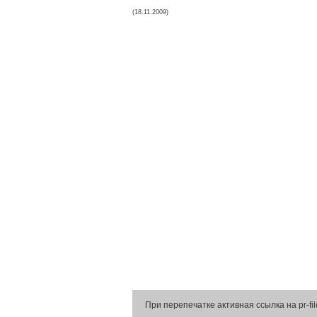
(18.11.2009)
При перепечатке активная ссылка на pr-fil