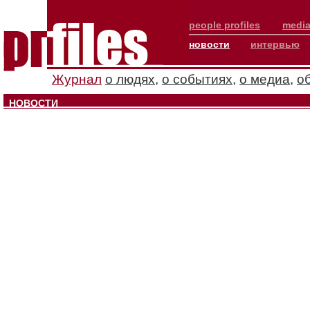
people profiles
media
новости
интервью
Журнал
о людях
,
о событиях
,
о медиа
,
о
НОВОСТИ