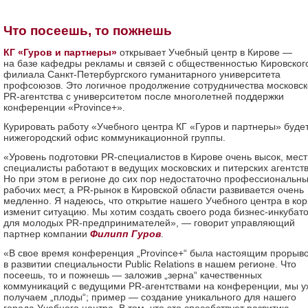
Что посеешь, то пожнешь
КГ «Гуров и партнеры»
открывает Учебный центр в Кирове —
на базе кафедры рекламы и связей с общественностью Кировског
филиала Санкт-Петербургского гуманитарного университета
профсоюзов. Это логичное продолжение сотрудничества московск
PR-агентства с университетом после многолетней поддержки
конференции «Province+».
Курировать работу «Учебного центра КГ «Гуров и партнеры» буде
нижегородский офис коммуникационной группы.
«Уровень подготовки PR-специалистов в Кирове очень высок, мес
специалисты работают в ведущих московских и питерских агентств
Но при этом в регионе до сих пор недостаточно профессиональн
рабочих мест, а PR-рынок в Кировской области развивается очень
медленно. Я надеюсь, что открытие нашего Учебного центра в ко
изменит ситуацию. Мы хотим создать своего рода бизнес-инкубат
для молодых PR-предпринимателей», — говорит управляющий
партнер компании
Филипп Гуров
.
«В свое время конференция „Province+“ была настоящим прорыв
в развитии специальности Public Relations в нашем регионе. Что
посеешь, то и пожнешь — заложив „зерна“ качественных
коммуникаций с ведущими PR-агентствами на конференции, мы у
получаем „плоды“; пример — создание уникального для нашего