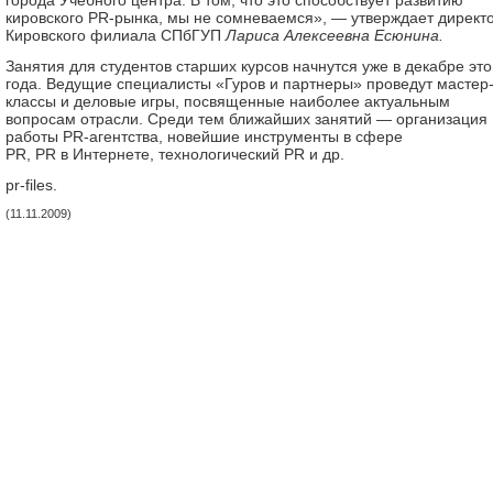
города Учебного центра. В том, что это способствует развитию
кировского PR-рынка, мы не сомневаемся», — утверждает директ
Кировского филиала СПбГУП
Лариса Алексеевна Есюнина.
Занятия для студентов старших курсов начнутся уже в декабре это
года. Ведущие специалисты «Гуров и партнеры» проведут мастер
классы и деловые игры, посвященные наиболее актуальным
вопросам отрасли. Среди тем ближайших занятий — организация
работы PR-агентства, новейшие инструменты в сфере
PR, PR в Интернете, технологический PR и др.
pr-files.
(11.11.2009)