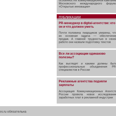
особенностях коммуникационной кампани
Московского международного форум
«Открытые инновации»
ПУБЛИКАЦИИ
PR-менеджер в digital-агентстве: кто
он и что должен уметь
Почти половина пиарщиков уверены, чт
их основная задача — обеспечени
продаж. А главной трудностью в свое
работе они назвали подготовку текстов
Все ли ассоциации одинаково
полезны?
Как выглядят и какими должны быт
профессиональные объединения PR
специалистов в России
Рекламные агентства подняли
зарплаты
Ассоциация Коммуникационных Агентст
России провела новое исследовани
заработных плат в рекламной индустрии
es.ru обязательна