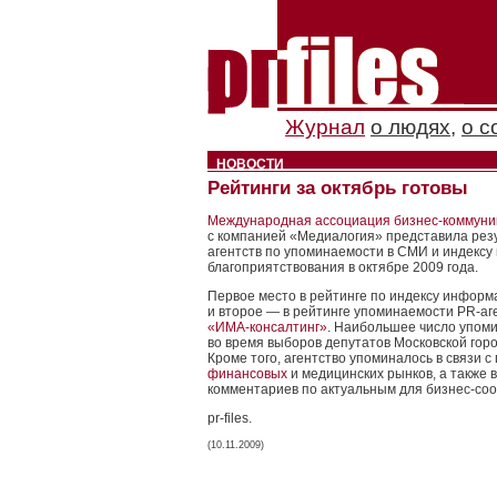
Журнал
о людях
,
о с
НОВОСТИ
Рейтинги за октябрь готовы
Международная ассоциация бизнес-коммуник
с компанией «Медиалогия» представила резу
агентств по упоминаемости в СМИ и индекс
благоприятствования в октябре 2009 года.
Первое место в рейтинге по индексу информ
и второе — в рейтинге упоминаемости PR-аг
«ИМА-консалтинг»
. Наибольшее число упом
во время выборов депутатов Московской горо
Кроме того, агентство упоминалось в связи
финансовых
и медицинских рынков, а также в
комментариев по актуальным для бизнес-со
pr-files.
(10.11.2009)