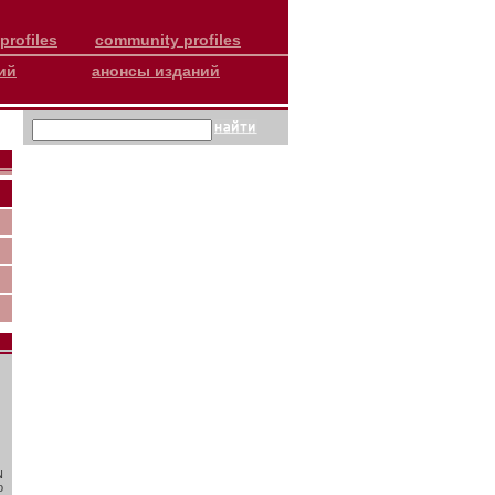
profiles
community profiles
ий
анонсы изданий
N
о