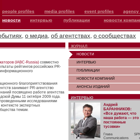
people profiles
media profiles
event profiles
agency 
новости
интервью
публикации
новости компан
обытиях
,
о медиа
,
об агентствах
,
о сообществах
ЖУРНАЛ
НОВОСТИ
аторов (IABC-Russia)
совместно
ИНТЕРВЬЮ
льтаты рейтингов российских PR-
ПУБЛИКАЦИИ
у информационного
НОВОСТИ КОМПАНИЙ
ационного благоприятствования
АНОНСЫ ИЗДАНИЙ
ентств занимает PR-агентство
инаний посвящено работе агентства
дской Думы 11 октября 2009 года.
ИНТЕРВЬЮ
 с проведенными исследованиями
Андрей
 контексте экспертных
БАРАННИКОВ:
общества темам.
«Все думают, что
наша работа — это
постоянные
тусовки»
Глава SP
Communications 