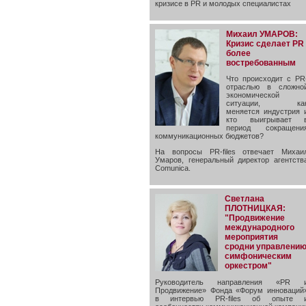
кризисе в PR и молодых специалистах
Михаил УМАРОВ:
Кризис сделает PR
более
востребованным
Что происходит с PR
отраслью в сложно
экономической
ситуации, ка
меняется индустрия 
кто выигрывает 
период сокращени
коммуникационных бюджетов?
На вопросы PR-files отвечает Михаи
Умаров, генеральный директор агентств
Comunica.
Светлана
ПЛОТНИЦКАЯ:
"Продвижение
международного
мероприятия
сродни управлени
симфоническим
оркестром"
Руководитель направления «PR 
Продвижение» Фонда «Форум инноваций
в интервью PR-files об опыте 