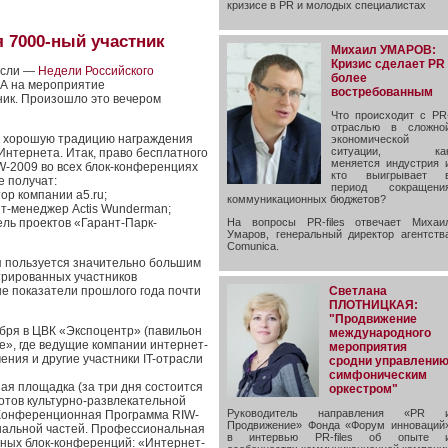
кризисе в PR и молодых специалистах
я 7000-ный участник
Михаил УМАРОВ:
Кризис сделает PR
расли —
Недели Российского
более
 А на мероприятие
востребованным
ник. Произошло это вечером
Что происходит с PR
отраслью в сложно
 хорошую традицию награждения
экономической
ситуации, ка
Интернета. Итак, право бесплатного
меняется индустрия 
W-2009 во всех блок-конференциях
кто выигрывает 
 получат:
период сокращени
ор компании a5.ru;
коммуникационных бюджетов?
т-менеджер Actis Wunderman;
ель проектов «Гарант-Парк-
На вопросы PR-files отвечает Михаи
Умаров, генеральный директор агентств
Comunica.
я пользуется значительно большим
стрированных участников
Светлана
е показатели прошлого года почти
ПЛОТНИЦКАЯ:
"Продвижение
ября в ЦВК «Экспоцентр» (павильон
международного
е», где ведущие компании интернет-
мероприятия
ния и другие участники IT-отрасли
сродни управлени
симфоническим
я площадка (за три дня состоится
оркестром"
отов культурно-развлекательной
Руководитель направления «PR 
. Конференционная Программа RIW-
Продвижение» Фонда «Форум инноваций
нальной частей. Профессиональная
в интервью PR-files об опыте 
пных блок-конференций: «Интернет-