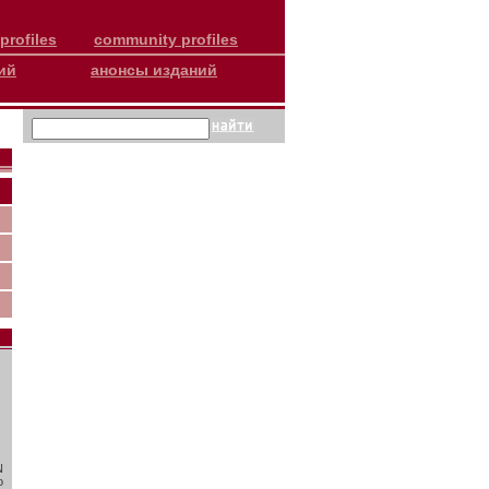
profiles
community profiles
ий
анонсы изданий
N
о