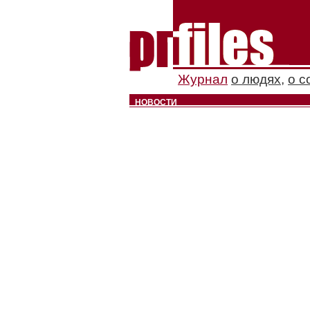
Журнал
о людях
,
о с
НОВОСТИ