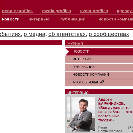
people profiles
media profiles
event profiles
agency 
новости
интервью
публикации
новости компан
обытиях
,
о медиа
,
об агентствах
,
о сообществах
ЖУРНАЛ
НОВОСТИ
ИНТЕРВЬЮ
ПУБЛИКАЦИИ
НОВОСТИ КОМПАНИЙ
АНОНСЫ ИЗДАНИЙ
ИНТЕРВЬЮ
Андрей
БАРАННИКОВ:
«Все думают, что
наша работа — это
постоянные
тусовки»
Глава SP
Communications 