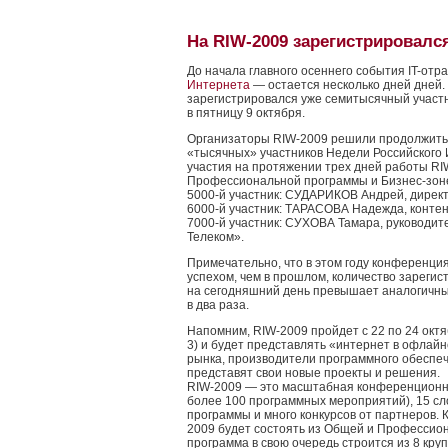
На RIW-2009 зарегистрировалс
До начала главного осеннего события IT-от
Интернета
— остается несколько дней дней.
зарегистрировался уже семитысячный участ
в пятницу 9 октября.
Организаторы RIW-2009 решили продолжить
«тысячных» участников Недели Российского 
участия на протяжении трех дней работы RI
Профессиональной программы и Бизнес-зоне
5000-й участник: СУДАРИКОВ Андрей, директ
6000-й участник: ТАРАСОВА Надежда, контен
7000-й участник: СУХОВА Тамара, руководит
Телеком».
Примечательно, что в этом году конференци
успехом, чем в прошлом, количество зареги
на сегодняшний день превышает аналогичны
в два раза.
Напомним, RIW-2009 пройдет с 22 по 24 окт
3) и будет представлять «интернет в офлайн
рынка, производители программного обеспече
представят свои новые проекты и решения.
RIW-2009 — это масштабная конференционна
более 100 программных мероприятий), 15 сл
программы и много конкурсов от партнеров
2009 будет состоять из Общей и Профессио
программа в свою очередь строится из 8 кру