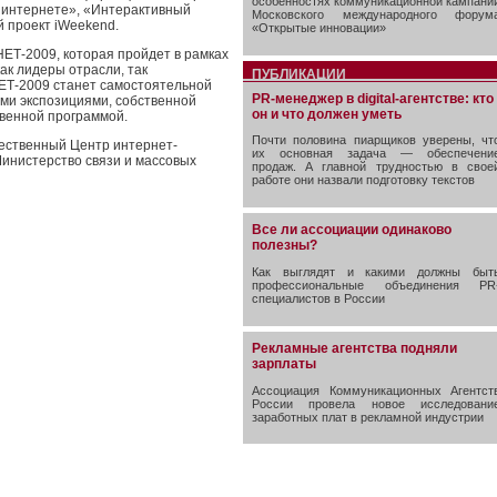
особенностях коммуникационной кампани
в интернете», «Интерактивный
Московского международного форум
й проект iWeekend.
«Открытые инновации»
ЕТ-2009, которая пройдет в рамках
ак лидеры отрасли, так
ПУБЛИКАЦИИ
ЕТ-2009 станет самостоятельной
PR-менеджер в digital-агентстве: кто
ми экспозициями, собственной
он и что должен уметь
твенной программой.
Почти половина пиарщиков уверены, чт
ественный Центр интернет-
их основная задача — обеспечени
инистерство связи и массовых
продаж. А главной трудностью в свое
работе они назвали подготовку текстов
Все ли ассоциации одинаково
полезны?
Как выглядят и какими должны быт
профессиональные объединения PR
специалистов в России
Рекламные агентства подняли
зарплаты
Ассоциация Коммуникационных Агентст
России провела новое исследовани
заработных плат в рекламной индустрии