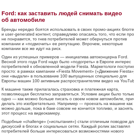
Ford: как заставить людей снимать видео
об автомобиле
Бренды нередко боятся использовать в своих промо-акциях блогг
и user-generated контент, справедливо опасаясь того, что если про
не понравится, то гнев потребителей может обернуться против
компании и «подмочить» ее репутацию. Впрочем, некоторые
компании все же идут на риск.
Один из успешных примеров — инициатива автоконцерна Ford.
Весной этого года Ford надо было «подогреть» в Европе интерес
потребителей к обновленной модели Fiesta. Маркетологи поступи
просто: в рамках кампании «Fiesta Movement» («Движение Fiesta»
они «выдали» в пользование 100 выпущенных специально для
Европы машин 100 активным распространителям видео на YouTub
К машине также прилагалась страховка и платежная карта,
позволяющая бесплатно заправляться. Условие акции было тольк
одно — как можно больше писать о своем новом автомобиле, при
делать это изобретательно. Например — проехать на машине как
можно дольше, пока в баке совсем не кончится топливо, и заснять
этот процесс на видеокамеру.
Подобные «challenge» («испытания») стали отличным поводом дл
дискуссий в блогах и социальных сетях. Каждый ролик заставлял
потребителей больше интересоваться возможностями нового