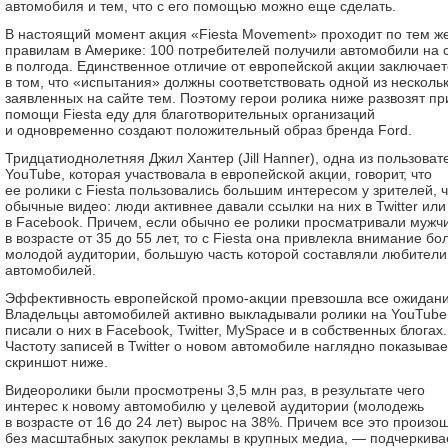
автомобиля и тем, что с его помощью можно еще сделать.
В настоящий момент акция «Fiesta Movement» проходит по тем ж
правилам в Америке: 100 потребителей получили автомобили на 
в полгода. Единственное отличие от европейской акции заключает
в том, что «испытания» должны соответствовать одной из несколь
заявленных на сайте тем. Поэтому герои ролика ниже развозят пр
помощи Fiesta еду для благотворительных организаций
и одновременно создают положительный образ бренда Ford.
Тридцатиоднолетняя Джил Хантер (Jill Hanner), одна из пользоват
YouTube, которая участвовала в европейской акции, говорит, что
ее ролики с Fiesta пользовались большим интересом у зрителей, 
обычные видео: люди активнее давали ссылки на них в Twitter или
в Facebook. Причем, если обычно ее ролики просматривали мужч
в возрасте от 35 до 55 лет, то с Fiesta она привлекла внимание бо
молодой аудитории, большую часть которой составляли любители
автомобилей.
Эффективность европейской промо-акции превзошла все ожидани
Владельцы автомобилей активно выкладывали ролики на YouTube
писали о них в Facebook, Twitter, MySpace и в собственных блогах.
Частоту записей в Twitter о новом автомобиле наглядно показывае
скриншот ниже.
Видеоролики были просмотрены 3,5 млн раз, в результате чего
интерес к новому автомобилю у целевой аудитории (молодежь
в возрасте от 16 до 24 лет) вырос на 38%. Причем все это произо
без масштабных закупок рекламы в крупных медиа, — подчеркива