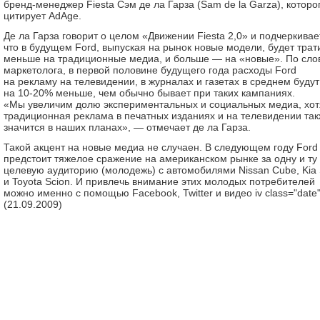
бренд-менеджер Fiesta Сэм де ла Гарза (Sam de la Garza), которо
цитирует AdAge.
Де ла Гарза говорит о целом «Движении Fiesta 2,0» и подчеркивае
что в будущем Ford, выпуская на рынок новые модели, будет трат
меньше на традиционные медиа, и больше — на «новые». По сло
маркетолога, в первой половине будущего года расходы Ford
на рекламу на телевидении, в журналах и газетах в среднем будут
на 10-20% меньше, чем обычно бывает при таких кампаниях.
«Мы увеличим долю экспериментальных и социальных медиа, хот
традиционная реклама в печатных изданиях и на телевидении та
значится в наших планах», — отмечает де ла Гарза.
Такой акцент на новые медиа не случаен. В следующем году Ford
предстоит тяжелое сражение на американском рынке за одну и ту
целевую аудиторию (молодежь) с автомобилями Nissan Cube, Kia 
и Toyota Scion. И привлечь внимание этих молодых потребителей
можно именно с помощью Facebook, Twitter и видео iv class="date
(21.09.2009)