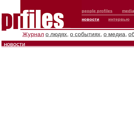
people profiles
media
новости
интервью
Журнал
о людях
,
о событиях
,
о медиа
,
о
НОВОСТИ