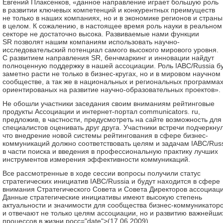
Евгений Плаксенков, «данное направление играет большую роль
в развитии ключевых компетенций и конкурентных преимуществ
не только в наших компаниях, но и в экономике регионов и страны
в целом. К сожалению, в настоящее время роль науки в реальном
секторе не достаточно высока. Развиваемые нами функции
SR позволят нашим компаниям использовать научно-
исследовательский потенциал самого высокого мирового уровня.
С развитием направления SR, бенчмаркинг и инновации найдут
полноценную поддержку в нашей ассоциации. Роль IABC/Russia б
заметно расти не только в бизнес-кругах, но и в мировом научном
сообществе, а так же в национальных и региональных программах
ориентированых на развитие научно-образовательных проектов».
Не обошли участники заседания своим вниманиям рейтинговые
продукты Ассоциации и интернет-портал communicators. ru,
предложив, в частности, предусмотреть на сайте возможность для
специалистов оценивать друг друга. Участники встречи подчеркнул
что внедрение новой системы рейтингования в сфере бизнес-
коммуникаций должно соответствовать целям и задачам IABC/Rus
в части поиска и введения в профессиональную практику лучших
инструментов измерения эффективности коммуникаций.
Все рассмотренные в ходе сессии вопросы получили статус
стратегических инициатив IABC/Russia и будут находится в сфере
внимания Стратегического Совета и Совета Директоров ассоциаци
Данные стратегические инициативы имеют высокую степень
актуальности и значимости для сообщества бизнес-коммуникатор
и отвечают не только целям ассоциации, но и развитию важнейши
процессов в жизни росс="date">(17.06.2009)