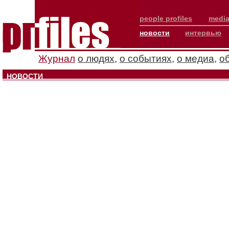
people profiles
media
новости
интервью
Журнал
о людях
,
о событиях
,
о медиа
,
о
НОВОСТИ