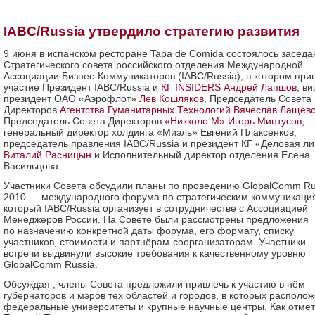
IABC/Russia утвердило стратегию развития
9 июня в испанском ресторане Tapa de Comida состоялось заседа
Стратегического совета российского отделения Международной
Ассоциации Бизнес-Коммуникаторов (IABC/Russia), в котором при
участие Президент IABC/Russia и
КГ INSIDERS
Андрей Лапшов
, ви
президент ОАО «Аэрофлот»
Лев Кошляков
, Председатель Совета
Директоров
Агентства Гуманитарных Технологий
Вячеслав Лащевс
Председатель Совета Директоров
«Никколо М»
Игорь Минтусов
,
генеральный директор холдинга «Миэль» Евгений Плаксенков,
председатель правления IABC/Russia и президент КГ «Деловая ли
Виталий Расницын
и Исполнительный директор отделения Елена
Васильцова.
Участники Совета обсудили планы по проведению GlobalComm Ru
2010 — международного форума по стратегическим коммуникаци
который IABC/Russia организует в сотрудничестве с Ассоциацией
Менеджеров России. На Совете были рассмотрены предложения
по назначению конкретной даты форума, его формату, списку
участников, стоимости и партнёрам-соорганизаторам. Участники
встречи выдвинули высокие требования к качественному уровню
GlobalComm Russia.
Обсуждая , члены Совета предложили привлечь к участию в нём
губернаторов и мэров тех областей и городов, в которых располо
федеральные университеты и крупные научные центры. Как отме