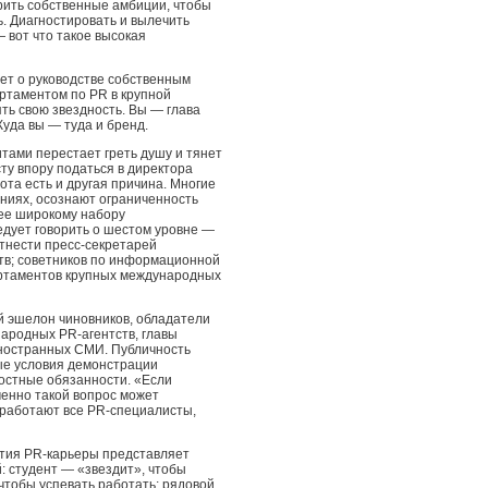
рить собственные амбиции, чтобы
. Диагностировать и вылечить
 вот что такое высокая
дет о руководстве собственным
артаментом по PR в крупной
ять свою звездность. Вы — глава
уда вы — туда и бренд.
итами перестает греть душу и тянет
исту впору податься в директора
ота есть и другая причина. Многие
ниях, осознают ограниченность
лее широкому набору
едует говорить о шестом уровне —
отнести пресс-секретарей
ств; советников по информационной
артаментов крупных международных
 эшелон чиновников, обладатели
ародных PR-агентств, главы
ностранных СМИ. Публичность
ые условия демонстрации
остные обязанности. «Если
менно такой вопрос может
 работают все PR-специалисты,
ития PR-карьеры представляет
 студент — «звездит», чтобы
 чтобы успевать работать; рядовой