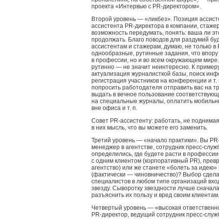
проекта «Интервью с PR-директором».
Второй уровень — «ликбез». Позиция ассист
ассистента PR-директора в компании, стажер
возможность передумать, понять: ваша ли эт
продолжать. Благо поводов для раздумий бу
ассистентам и стажерам, думаю, не только в 
однообразные, рутинные задания, что впору
в профессии, но и во всем окружающем мире.
рутинно — не значит неинтересно. К примеру,
актуализация журналисткой базы, поиск ин
регистрация участников на конференции и т.
попросить работодателя отправить вас на т
выдать в вечное пользование соответствующ
на специальные журналы, оплатить мобильн
вне офиса и т. п.
Совет PR-ассистенту: работать, не поднимая
в них мысль, что вы можете его заменить.
Третий уровень — «начало практики». Вы PR-
менеджер в агентстве, сотрудник пресс-служб
определились, где будете расти в профессии
с одним клиентом (корпоративный PR), превр
агентство) или же станете «болеть за идею»
(фактически — чиновничество)? Выбор сделан
специалистов в любом типе организаций входи
звезду. Сыворотку звездности лучше сначала
разъяснить их пользу и вред своим клиентам
Четвертый уровень — «высокая ответственно
PR-директор, ведущий сотрудник пресс-служ