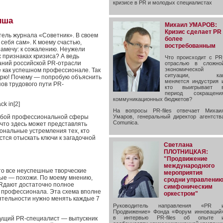
кризисе в PR и молодых специалистах
иша
Михаил УМАРОВ:
Кризис сделает PR
тель журнала «Советник». В своем
более
 себя сам». К моему счастью,
востребованным
 замечу: к сожалению. Неужели
 признаках кризиса? А ведь
Что происходит с PR
аний российской PR-отрасли
отраслью в сложно
экономической
бе как успешном профессионале. Так
ситуации, ка
верю! Почему — попробую объяснить
меняется индустрия 
ов трудового пути PR-
кто выигрывает 
период сокращени
коммуникационных бюджетов?
ck in[2]
На вопросы PR-files отвечает Михаи
любой профессиональной сферы
Умаров, генеральный директор агентств
Comunica.
 что здесь может представлять
ональные устремления тех, кто
астся отыскать ключи к загадочной
Светлана
ПЛОТНИЦКАЯ:
"Продвижение
международного
то все неуспешные творческие
мероприятия
ные — похожи. По моему мнению,
сродни управлени
Rдают достаточно полное
симфоническим
 профессионала. Эта схема вполне
оркестром"
еятельности нужно менять каждые 7
Руководитель направления «PR 
Продвижение» Фонда «Форум инноваций
в интервью PR-files об опыте 
дущий PR-специалист — выпускник