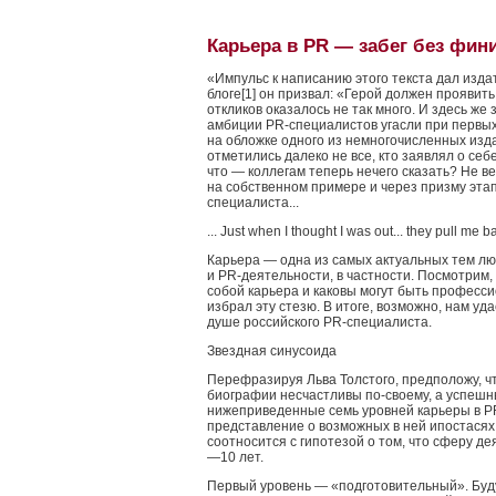
Карьера в PR — забег без фин
«Импульс к написанию этого текста дал изда
блоге[1] он призвал: «Герой должен проявить
откликов оказалось не так много. И здесь же
амбиции PR-специалистов угасли при первых
на обложке одного из немногочисленных изд
отметились далеко не все, кто заявлял о се
что — коллегам теперь нечего сказать? Не 
на собственном примере и через призму этап
специалиста...
... Just when I thought I was out... they pull me ba
Карьера — одна из самых актуальных тем 
и PR-деятельности, в частности. Посмотрим,
собой карьера и каковы могут быть професси
избрал эту стезю. В итоге, возможно, нам уд
душе российского PR-специалиста.
Звездная синусоида
Перефразируя Льва Толстого, предположу, ч
биографии несчастливы по-своему, а успеш
нижеприведенные семь уровней карьеры в P
представление о возможных в ней ипостасях
соотносится с гипотезой о том, что сферу д
—10 лет.
Первый уровень — «подготовительный». Бу