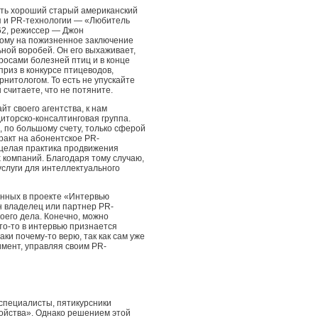
сть хороший старый американский
я и PR-технологии — «Любитель
962, режиссер — Джон
ному на пожизненное заключение
ьной воробей. Он его выхаживает,
просами болезней птиц и в конце
приз в конкурсе птицеводов,
нитологом. То есть не упускайте
ы считаете, что не потяните.
йт своего агентства, к нам
иторско-консалтинговая группа.
 по большому счету, только сферой
тракт на абонентское PR-
 целая практика продвижения
х компаний. Благодаря тому случаю,
услуги для интеллектуального
енных в проекте «Интервью
н владелец или партнер PR-
воего дела. Конечно, можно
то-то в интервью признается
аки почему-то верю, так как сам уже
мент, управляя своим PR-
-специалисты, пятикурсники
ойства». Однако решением этой