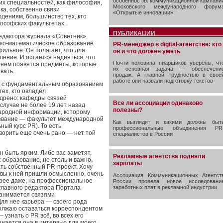
особенностях коммуникационной кампани
их специальностей, как философия,
Московского международного форум
ка, собственно связи
«Открытые инновации»
дениям, большинство тех, кто
лософских факультетах.
ПУБЛИКАЦИИ
 редактора журнала «Советник»
ико-математическое образование
PR-менеджер в digital-агентстве: кто
льное. Он полагает, что для
он и что должен уметь
ение. И остается надеяться, что
Почти половина пиарщиков уверены, чт
енем появятся предметы, которые
их основная задача — обеспечени
вать.
продаж. А главной трудностью в свое
работе они назвали подготовку текстов
дей с фундаментальным образованием
ех, кто овладел
дрено: кафедры связей
Все ли ассоциации одинаково
случае не более 19 лет назад
полезны?
народной информации, которому
звание — факультет международной
Как выглядят и какими должны быт
ый курс PR). То есть
профессиональные объединения PR
ворить еще очень рано — нет той
специалистов в России
н быть ярким. Либо вас заметят,
Рекламные агентства подняли
с образование, не столь и важно,
зарплаты
ть собственный PR-проект. Хочу
 вы к ней пришли осмысленно, очень
Ассоциация Коммуникационных Агентст
орее даже, на профессиональное
России провела новое исследовани
заработных плат в рекламной индустрии
главного редактора Портала
 занимается связями
Для нее карьера — своего рода
должаю оставаться корреспондентом
узнать о PR всё, во всех его
знается она в интервью для моего