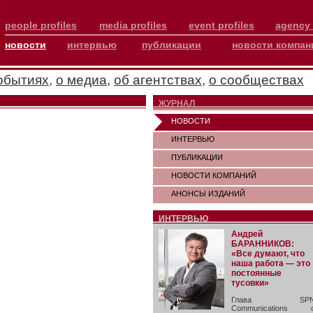
people profiles
media profiles
event profiles
agency 
новости
интервью
публикации
новости компан
обытиях
,
о медиа
,
об агентствах
,
о сообществах
ЖУРНАЛ
НОВОСТИ
ИНТЕРВЬЮ
ПУБЛИКАЦИИ
НОВОСТИ КОМПАНИЙ
АНОНСЫ ИЗДАНИЙ
ИНТЕРВЬЮ
Андрей
БАРАННИКОВ:
«Все думают, что
наша работа — это
постоянные
тусовки»
Глава SP
Communications 