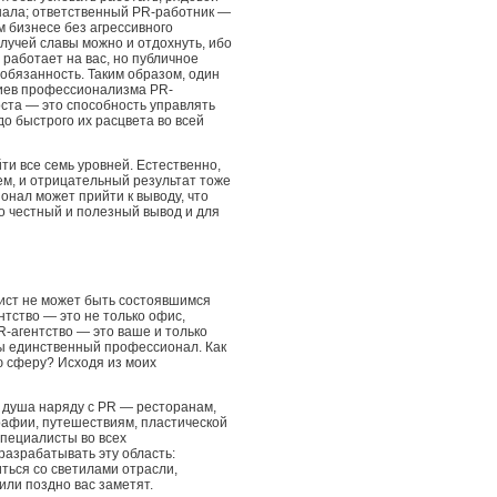
ала; ответственный PR-работник —
м бизнесе без агрессивного
 лучей славы можно и отдохнуть, ибо
 работает на вас, но публичное
обязанность. Таким образом, один
ериев профессионализма PR-
оста — это способность управлять
о быстрого их расцвета во всей
ти все семь уровней. Естественно,
очем, и отрицательный результат тоже
онал может прийти к выводу, что
то честный и полезный вывод и для
ист не может быть состоявшимся
тство — это не только офис,
R-агентство — это ваше и только
вы единственный профессионал. Как
ю сферу? Исходя из моих
а душа наряду с PR — ресторанам,
графии, путешествиям, пластической
специалисты во всех
азрабатывать эту область:
иться со светилами отрасли,
или поздно вас заметят.