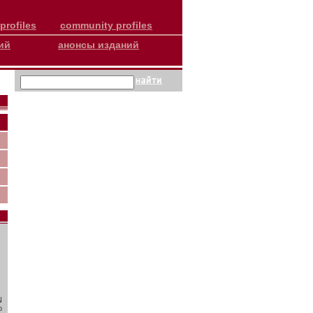
profiles
community profiles
ий
анонсы изданий
N
о