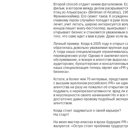
Второй способ отдает неким фатализмом. Е
фильм, в котором между делом раскрываютс
птиц из Алькатраса» (Birdman of Alcatraz), 1
Франкенхаймер. Его сюжет таков. К осужден
главному герою случайно попадет в руки бол
лечит, учит летать, широко интересуется во
концов пишет книгу-бестселлер, выигрывает 
открывает бизнес и становится уважаемым ор
того, что само идет к вам в руки. Даже если в
Личный пример. Когда в 2005 году я открыл са
обратилась довольно уважаемая крупная ауд
А тогда наша специализация ограничивалась,
переводческих услуг. Однако я заключил кон
обслуживание, и вскоре в агентстве выросла
аудиторских, бухгалтерских и консалтинговы
наша специализация теперь звучит как «PR-
бизнеса».
Кстати, в более чем 70 интервью, представл
с высшим эшелоном российского PR» ни оди
агентства ни разу не пожалел об открытии с
подумать о нерепрезентативности: вряд ли к
в неуспешности своего начинания! Но я все-т
достаточно давно провожу подобный экспери
агентством.
Когда стоит задуматься о своей карьере?
На старт!
На моих мастер-классах в вузах будущие PR
жалуются: «Остро стоит проблема трудоустр