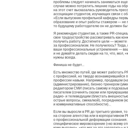
проблемы следует начинать заниматься еще н
случае можно потратить лишние годы на обр
на этот счет высказалась руководитель пре
ассоциации студентов, изучающих связи с о
«Если выпускник профильной кафедры перв
образование и опыт работы стажером — не п
то будущему работодателю он не должен быт
Я рекомендую студентам, а также PR-специа
свое трудоустройство рассматривать как кон
получить работу. Достигните цели — можете
за профессионализм. Не получилось? Тогда,
ваши профессиональные устремления — ваше
и не думайте делать скидки на то, что, мол,
нужны всегда.
Финиша не будет...
Есть множество путей, где может работать 
с профессией, но твердо вознамерившийся 
профессии навыки. Например, продавцом (н
(администрирование), бизнес-тренером (уме
редактором СМИ (писать самому и подсказыват
писателем (сочинять сказки или приукрашива
радио- и телеведущим (блистать внешностью
острые вопросы, смекалкой), посредником (
и коммуникативные способности)...
Если вы выросли в PR до третьего уровня, т
на стороне агентства или в корпоративном P
о профессиональной деформации сознания. Ф
специфическое мировоззрение («ко всему от
кому выгодно», «кто мог за это заплатить» и т