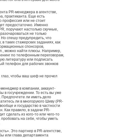
ента PR-менеджера в агентстве,
а, практиканта. Еще есть
о профессия или не стоит
дет предостаточно. Именно
PR, поручают настолько скучные,
 разочароваться не только
 Но спешу предупредить, что
 в таких стажерских заданиях, как
формационных спонсоров,
 п., можно найти плюсы. Например,
ренинг по телефонным переговорам,
ую литературу или подписать
ый телефон для рабочих звонков
 глаз, чтобы ваш шеф не прочел
менеджер в компании, аккаунт-
ы в госучреждении. То есть вы уже
. Предпочтете ли иметь дело
атитесь ли в многорукого Шиву (PR-
 вообще и государство в частности
. Как правило, в задачи PR-
т сделать из кого-то или чего-то
 пробовать на себе, чтобы уметь
.
сть». Это партнер в PR-агентстве,
бы или глава департамента