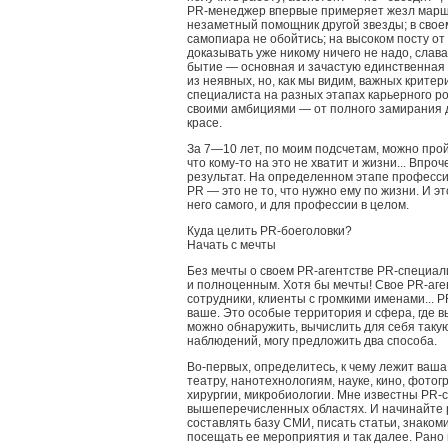
PR-менеджер впервые примеряет жезл марш
незаметный помощник другой звезды; в свое
самопиара не обойтись; на высоком посту от
доказывать уже никому ничего не надо, слава
бытие — основная и зачастую единственная 
из неявных, но, как мы видим, важных крит
специалиста на разных этапах карьерного р
своими амбициями — от полного замирания д
красе.
За 7—10 лет, по моим подсчетам, можно прой
что кому-то на это не хватит и жизни... Впр
результат. На определенном этапе професси
PR — это не то, что нужно ему по жизни. И э
него самого, и для профессии в целом.
Куда целить PR-боеголовки?
Начать с мечты
Без мечты о своем PR-агентстве PR-специал
и полноценным. Хотя бы мечты! Свое PR-аген
сотрудники, клиенты с громкими именами... P
ваше. Это особые территория и сфера, где 
можно обнаружить, вычислить для себя таку
наблюдений, могу предложить два способа.
Во-первых, определитесь, к чему лежит ваш
театру, нанотехнологиям, науке, кино, фото
хирургии, микробиологии. Мне известны PR-
вышеперечисленных областях. И начинайте р
составлять базу СМИ, писать статьи, знаком
посещать ее мероприятия и так далее. Рано 