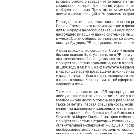
высшего учебного заведения по одной из так
социология, история, филология, журналисти
с общественностью. При этом, по моим наблю
достиг высоких позиций в PR, учились на фи
Правда, есть мнение, в частности, главного
Бориса Еремина, что математическое и физ
для PR-сферы целесообразнее, нежели профи
настоящего пиарщика важно системное мышл
в курсе «Связи с общественностью» со врем
помогут будущим PR-специалистам его разви
А пока выходит, что сегодня в России у лю
больше шансов быть успешными в PR, чем у т
«свежеиспеченной» специальностью. И нему
с общественностью появились у нас в любом 
(в 1990 году в МГИМО на факультете между
в настоящее время возвращено исконное на
журналистики, — был введен экспериментальн
о качественном образовании в этой сфере го
«давности лет».
Так или иначе, ваш старт в PR-карьере долже
либо дальше и пытаться не стоит. Какое у ва
главное — оно должно помочь вам реализова
также отметить, первая специальность, если
влияет на дальнейший карьерный путь и, ск
мировоззрение. Мне близок «кейс» бывшего 
Sovetnik. ru Марии Ганиной, которая сейчас
с общественностью в страховых компаниях. 
увлекательный эксперимент. «В душе я про
профессионального издания, цель которого — 
проявлениях, на собственной шкуре», — при