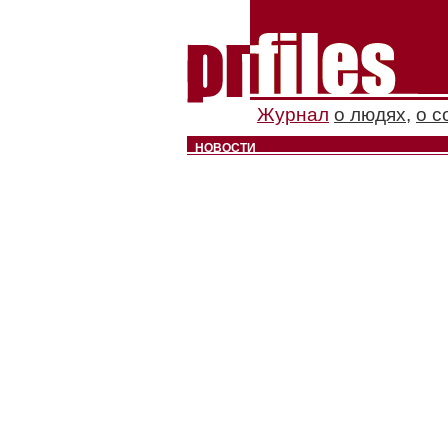
Журнал
о людях
,
о с
НОВОСТИ