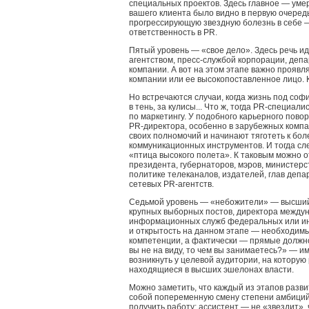
специальных проектов. Здесь главное — уме
вашего клиента было видно в первую очередь
прогрессирующую звездную болезнь в себе —
ответственность в PR.
Пятый уровень — «свое дело». Здесь речь и
агентством, пресс-службой корпорации, деп
компании. А вот на этом этапе важно проявл
компании или ее высокопоставленное лицо. К
Но встречаются случаи, когда жизнь под соф
в тень, за кулисы... Что ж, тогда PR-специал
по маркетингу. У подобного карьерного повор
PR-директора, особенно в зарубежных компа
своих полномочий и начинают тяготеть к бо
коммуникационных инструментов. И тогда сл
«птица высокого полета». К таковым можно 
президента, губернаторов, мэров, министер
политике телеканалов, издателей, глав деп
сетевых PR-агентств.
Седьмой уровень — «небожители» — высший
крупных выборных постов, директора междун
информационных служб федеральных или и
и открытость на данном этапе — необходим
компетенции, а фактически — прямые должн
вы не на виду, то чем вы занимаетесь?» — и
возникнуть у целевой аудитории, на которую
находящиеся в высших эшелонах власти.
Можно заметить, что каждый из этапов разв
собой попеременную смену степени амбиций:
получить работу; ассистент — не «звездит»,