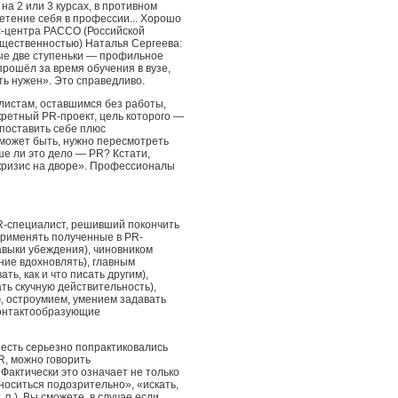
а 2 или 3 курсах, в противном
етение себя в профессии... Хорошо
сс-центра РАССО (Российской
бщественностью) Наталья Сергеева:
ые две ступеньки — профильное
рошёл за время обучения в вузе,
ь нужен». Это справедливо.
листам, оставшимся без работы,
кретный PR-проект, цель которого —
 поставить себе плюс
 может быть, нужно пересмотреть
 ли это дело — PR? Кстати,
 «кризис на дворе». Профессионалы
PR-специалист, решивший покончить
применять полученные в PR-
авыки убеждения), чиновником
ние вдохновлять), главным
ь, как и что писать другим),
ть скучную действительность),
, остроумием, умением задавать
контактообразующие
о есть серьезно попрактиковались
R, можно говорить
актически это означает не только
носиться подозрительно», «искать,
. п.). Вы сможете, в случае если