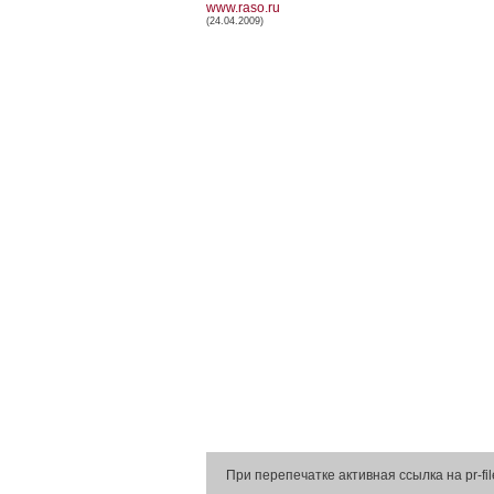
www.raso.ru
(24.04.2009)
При перепечатке активная ссылка на pr-fil