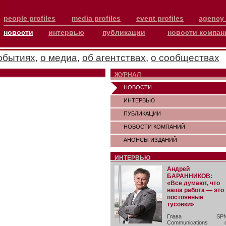
people profiles
media profiles
event profiles
agency 
новости
интервью
публикации
новости компан
обытиях
,
о медиа
,
об агентствах
,
о сообществах
ЖУРНАЛ
НОВОСТИ
ИНТЕРВЬЮ
ПУБЛИКАЦИИ
НОВОСТИ КОМПАНИЙ
АНОНСЫ ИЗДАНИЙ
ИНТЕРВЬЮ
Андрей
БАРАННИКОВ:
«Все думают, что
наша работа — это
постоянные
тусовки»
Глава SP
Communications 