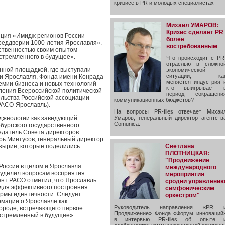
кризисе в PR и молодых специалистах
Михаил УМАРОВ:
Кризис сделает PR
нция «Имидж регионов России
более
преддверии 1000-летия Ярославля».
востребованным
ственностью своим опытом
устремленного в будущее».
Что происходит с PR
отраслью в сложно
нной площадкой, где выступали
экономической
ситуации, ка
ии Ярославля, Фонда имени Конрада
меняется индустрия 
емии бизнеса и новых технологий
кто выигрывает 
ления Всероссийской политической
период сокращени
льства Российской ассоциации
коммуникационных бюджетов?
РАСО-Ярославль).
На вопросы PR-files отвечает Михаи
иджеологии как заведующий
Умаров, генеральный директор агентств
Comunica.
ургского государственного
едатель Совета директоров
ь Минтусов, генеральный директор
Светлана
зырин, которые поделились
ПЛОТНИЦКАЯ:
"Продвижение
России в целом и Ярославля
международного
 уделил вопросам восприятия
мероприятия
ент РАСО отметил, что Ярославль
сродни управлени
, для эффективного построения
симфоническим
ормы идентичности. Следует
оркестром"
мации о Ярославле как
Руководитель направления «PR 
ороде, встречающего первое
Продвижение» Фонда «Форум инноваций
устремленный в будущее».
в интервью PR-files об опыте 