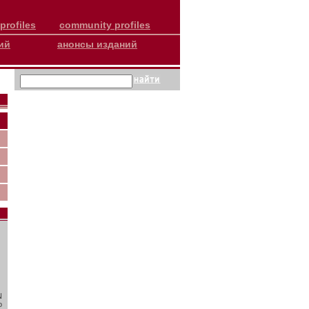
profiles
community profiles
ий
анонсы изданий
N
о