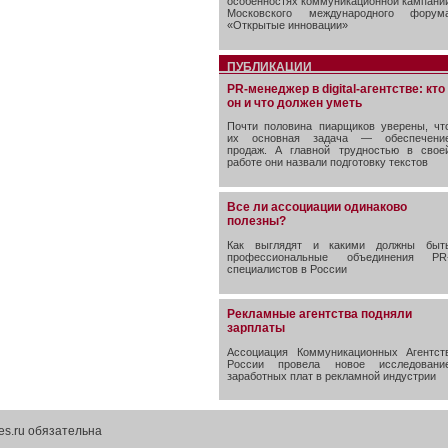
особенностях коммуникационной кампани
Московского международного форум
«Открытые инновации»
ПУБЛИКАЦИИ
PR-менеджер в digital-агентстве: кто
он и что должен уметь
Почти половина пиарщиков уверены, чт
их основная задача — обеспечени
продаж. А главной трудностью в свое
работе они назвали подготовку текстов
Все ли ассоциации одинаково
полезны?
Как выглядят и какими должны быт
профессиональные объединения PR
специалистов в России
Рекламные агентства подняли
зарплаты
Ассоциация Коммуникационных Агентст
России провела новое исследовани
заработных плат в рекламной индустрии
es.ru обязательна