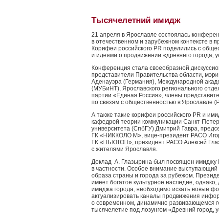
Тысячелетний имидж
21 апреля в Ярославле состоялась конфере
в отечественном и зарубежном контексте в 
Корифеи российского PR поделились с обще
и идеями о продвижении «древнего города, 
Конференция стала своеобразной дискуссио
представители Правительства области, мэр
Аденауэра (Германия), Международной акад
(МУБиНТ), Ярославского регионального отде
партии «Единая Россия», члены представите
по связям с общественностью в Ярославле (
А также такие корифеи российского PR и им
кафедрой теории коммуникации Санкт-Петерб
университета (СпбГУ) Дмитрий Гавра, предс
ГК «НИККОЛО М», вице-президент РАСО Игор
ГК «НЬЮТОН», президент РАСО Алексей Гла
с жителями Ярославля.
Доклад А. Глазырина был посвящен имиджу 
в частности. Особое внимание выступающий
образа страны и города за рубежом. Презид
имеет богатое культурное наследие, однако
имиджа города, необходимо искать новые ф
актуализировать каналы продвижения инфор
о современном, динамично развивающемся г
тысячелетие под лозунгом «Древний город, 