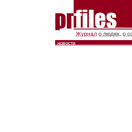
Журнал
о людях
,
о с
НОВОСТИ