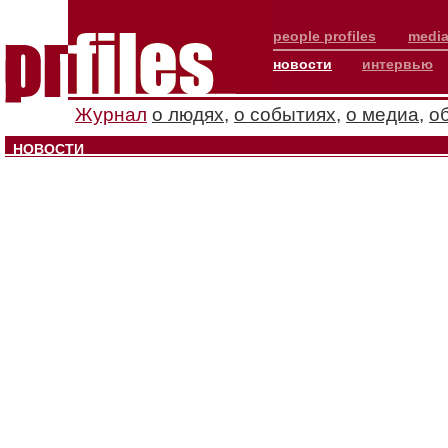
people profiles
media
новости
интервью
Журнал
о людях
,
о событиях
,
о медиа
,
о
НОВОСТИ