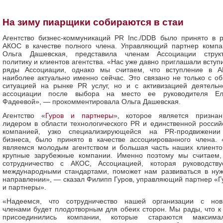
На зиму пиарщики собираются в стаи
Агентство бизнес-коммуникаций PR Inc./DDB было принято в 
АКОС в качестве полного члена. Управляющий партнер компа
Ольга Дашевская, представила членам Ассоциации структ
политику и клиентов агентства. «Нас уже давно приглашали вступи
ряды Ассоциации, однако мы считаем, что вступление в 
наиболее актуально именно сейчас. Это связано не только с о
ситуацией на рынке PR услуг, но и с активизацией деятельн
ассоциации после выбора на место ее руководителя Е
Фадеевой», — прокомментировала Ольга Дашевская.
Агентство «
Гуров и партнеры
», которое является призна
лидером в области технологического PR и единственной россий
компанией, узко специализирующейся на PR-продвижении
бизнеса, было принято в качестве ассоциированного члена.
являемся молодым агентством и большая часть наших клиент
крупные зарубежные компании. Именно поэтому мы считаем,
сотрудничество с АКОС, Ассоциацией, которая руководству
международными стандартами, поможет нам развиваться в ну
направлении», — сказал Филипп Гуров, управляющий партнер «Г
и партнеры».
«Надеемся, что сотрудничество нашей организации с но
членами будет плодотворным для обеих сторон. Мы рады, что к
присоединились компании, которые стараются максима