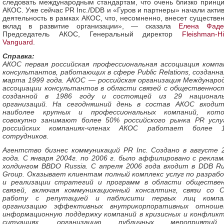
следовать международным стандартам, что очень близко принц
АКОС. Уже сейчас PR Inc./DDB и «Гуров и партнеры» начали акти
деятельность в рамках АКОС, что, несомненно, внесет существе
вклад в развитие организации», — сказала
Елена Фаде
Председатель АКОС, Генеральный директор
Fleishman-Hi
Vanguard
.
Справка:
АКОС первая российская профессиональная ассоциация компа
консультантов, работающих в сфере Public Relations, созданна
марта 1999 года. АКОС — российская организация Междунаро
ассоциации консультантов в области связей с общественнос
созданной в 1986 году и состоящей из 29 националь
организаций. На сегодняшний день в состав АКОС входи
наиболее крупных и профессиональных компаний, кот
совокупно занимают более 50% российского рынка PR услу
российских компаниях-членах АКОС работает более 1
сотрудников.
Агентство бизнес коммуникаций PR Inc.
Создано в августе 
года. С января 2004г. по 2006 г. было аффилировано с рекла
холдингом BBDO Russia. C апреля 2006 года входит в DDB Ru
Group. Оказывает клиентам полный комплекс услуг по разраб
и реализации стратегий и программ в области обществе
связей, включая коммуникационный консалтинг, связи со 
работу с репутацией и паблисити первых лиц компан
организацию эффективных внутрикорпоративных отноше
информационную поддержку компаний в кризисных и конфлик
ситуациях, организацию публичных мероприяти