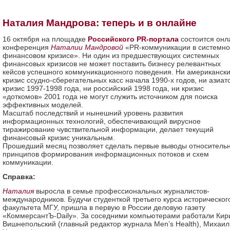
Наталия Мандрова: теперь и в онлайне
16 октября на площадке
Российского PR-портала
состоится онл
конференция
Наталии Мандровой
«PR-коммуникации в системн
финансовом кризисе». Ни один из предшествующих системных
финансовых кризисов не может поставить бизнесу релевантных
кейсов успешного коммуникационного поведения. Ни американск
кризис ссудно-сберегательных касс начала 1990-х годов, ни азиат
кризис 1997-1998 года, ни российский 1998 года, ни кризис
«доткомов» 2001 года не могут служить источником для поиска
эффективных моделей.
Масштаб последствий и нынешний уровень развития
информационных технологий, обеспечивающий вирусное
тиражирование чувствительной информации, делает текущий
финансовый кризис уникальным.
Прошедший месяц позволяет сделать первые выводы относитель
принципов формирования информационных потоков и схем
коммуникации.
Справка:
Наталия
выросла в семье профессиональных журналистов-
международников. Будучи студенткой третьего курса историческог
факультета МГУ, пришла в первую в России деловую газету
«КоммерсантЪ-Daily». За соседними компьютерами работали Кир
Вишнепольский (главный редактор журнала Men’s Health), Михаил