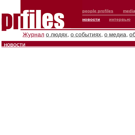
people profiles
media
новости
интервью
Журнал
о людях
,
о событиях
,
о медиа
,
о
НОВОСТИ