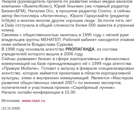
Умаров (руководитель проекта по развитию новых медиа-каналов
компании «ВымпелКом»), Юрий Хнычкин (экс-главный редактор
Бизнес&FM), Наталия Осс, в прошлом редактор Cosmo, а сейчас
автор бестселлера «Антиглянец», Юрате Гараускайте (редактор
InStyle) и многие-многие другие хорошие люди. За почти пять лет
в Daily отстучала в общей сложности более 500 заметок в утренни
номер.
Связями с общественностью занялась в 1995 году с легкой руки
владельцев группы МЕНАТЕП. Рабочий кабинет находился этажо
ниже кабинета Владислава Суркова.
В 1998 году основала агентство
PRОПАГАНДА
, из состава
учредителей которого вышла в 2006 году.
Сейчас развивает бизнес в сфере корпоративных и финансовых
коммуникаций на базе принадлежащего ей с 1999 года агентства
«Примум Мобиле». Готовит к запуску в феврале специализирован
агентство, которое займется проектами в области корпоративной
культуры, этики и внутренних коммуникаций. Является «Мастером
развития общественных связей 2007» по мнению экспертов,
попечителей и участников премии «Серебряный лучник».
Начало онлайн-конференции в 15:00.
Источник:
www.raso.ru
(15.10.2008)