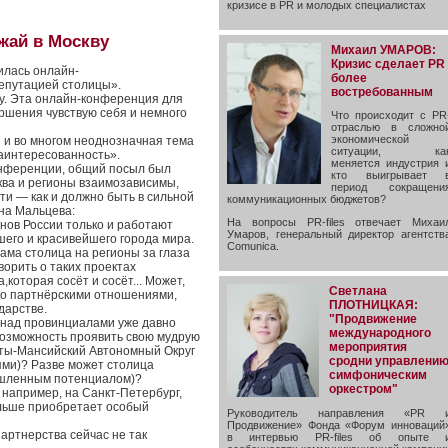
кризисе в PR и молодых специалистах
жай в Москву
Михаил УМАРОВ:
Кризис сделает PR
илась онлайн-
более
репутацией столицы».
востребованным
у. Эта онлайн-конференция для
ршения чувствую себя и немного
Что происходит с PR
отраслью в сложно
экономической
я и во многом неоднозначная тема
ситуации, ка
заинтересованность».
меняется индустрия 
нференции, общий посыл был
кто выигрывает 
ва и регионы взаимозависимы,
период сокращени
ти — как и должно быть в сильной
коммуникационных бюджетов?
-на Мальцева:
На вопросы PR-files отвечает Михаи
нов России только и работают
Умаров, генеральный директор агентств
шего и красивейшего города мира.
Comunica.
ама столица на регионы за глаза
ворить о таких проектах
,которая сосёт и сосёт... Может,
Светлана
но партнёрскими отношениями,
ПЛОТНИЦКАЯ:
дарстве.
"Продвижение
и над провинциалами уже давно
международного
возможность проявить свою мудрую
мероприятия
нты-Мансийский Автономный Округ
сродни управлени
ями)? Разве может столица
симфоническим
ышленным потенциалом)?
оркестром"
 например, на Санкт-Петербург,
ольше приобретает особый
Руководитель направления «PR 
Продвижение» Фонда «Форум инноваций
артнерства сейчас не так
в интервью PR-files об опыте 