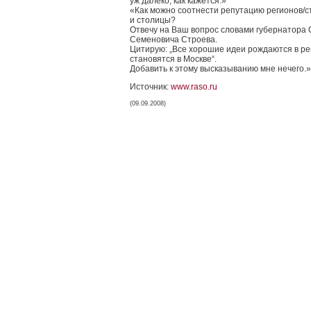
уж далеко, как кажется.»
«Как можно соотнести репутацию регионов/с
и столицы?
Отвечу на Ваш вопрос словами губернатора 
Семеновича Строева.
Цитирую: „Все хорошие идеи рождаются в ре
становятся в Москве“.
Добавить к этому высказыванию мне нечего.»
Источник:
www.raso.ru
(09.09.2008)