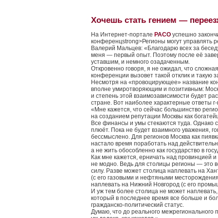
Хочешь стать гением — переез
На Интернет-портале
РАСО
успешно законч
конференцstrong>Регионы могут управлять 
Валерий Мальцев: «Благодарю всех за бесед
меня — первый опыт. Поэтому после её заве
уставшим, и немного озадаченным.
Откровенно говоря, я не ожидал, что сложна
конференции вызовет такой отклик и такую 
Несмотря на «провоцирующее» название ко
вполне умиротворяющим и позитивным: Моск
и степень этой взаимозависимости будет рас
стране. Вот наиболее характерные ответы г
«Мне кажется, что сейчас большинство регио
на созданием репутации Москвы как богатей
Все финансы и умы стекаются туда. Однако с
плюёт. Пока не будет взаимного уважения, го
бессмыслено. Для регионов Москва как пиявка
настало время поработать над действитель
а не жить обособленно как государство в госу
Как мне кажется, ерничать над провинцией 
не модно. Ведь для столицы регионы — это 
силу. Разве может столица наплевать на Ха
(с его газовыми и нефтяными месторождени
наплевать на Нижний Новгород (с его пром
И уж тем более столица не может наплевать,
который в последнее время все больше и б
гражданско-политический статус.
Думаю, что до реального межрегионального п