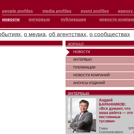
people profiles
media profiles
event profiles
agency 
новости
интервью
публикации
новости компан
обытиях
,
о медиа
,
об агентствах
,
о сообществах
ЖУРНАЛ
НОВОСТИ
ИНТЕРВЬЮ
ПУБЛИКАЦИИ
НОВОСТИ КОМПАНИЙ
АНОНСЫ ИЗДАНИЙ
ИНТЕРВЬЮ
Андрей
БАРАННИКОВ:
«Все думают, что
наша работа — это
постоянные
тусовки»
Глава SP
Communications 