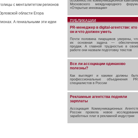
особенностях коммуникационной кампани
Московского международного форум
толицы с менталитетом регионов
«Открытые инновации»
Орловской области Егора
ПУБЛИКАЦИИ
гионах. А гениальными эти идеи
PR-менеджер в digital-агентстве: кто
он и что должен уметь
Почти половина пиарщиков уверены, чт
их основная задача — обеспечени
продаж. А главной трудностью в свое
работе они назвали подготовку текстов
Все ли ассоциации одинаково
полезны?
Как выглядят и какими должны быт
профессиональные объединения PR
специалистов в России
Рекламные агентства подняли
зарплаты
Ассоциация Коммуникационных Агентст
России провела новое исследовани
заработных плат в рекламной индустрии