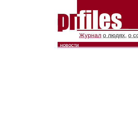
Журнал
о людях
,
о с
НОВОСТИ