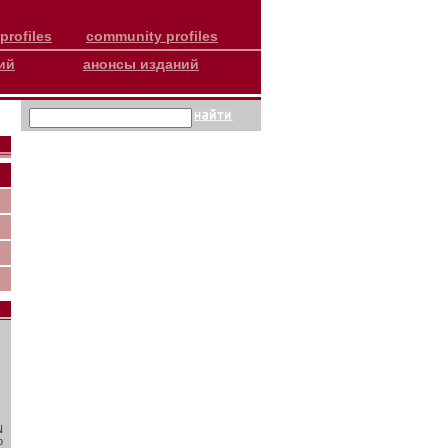
profiles
community profiles
ий
анонсы изданий
N
о