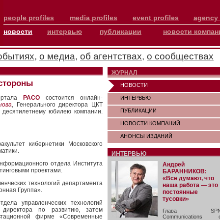
people profiles
media profiles
event profiles
agency 
новости
интервью
публикации
новости компан
обытиях
,
о медиа
,
об агентствах
,
о сообществах
ЖУРНАЛ
 стороны
НОВОСТИ
портала
РАСО
состоится онлайн-
ИНТЕРВЬЮ
нова
, Генерального директора ЦКТ
ПУБЛИКАЦИИ
 десятилетнему юбилею компании.
НОВОСТИ КОМПАНИЙ
АНОНСЫ ИЗДАНИЙ
культет кибернетики Московского
матики.
ИНТЕРВЬЮ
 информационного отдела Института
Андрей
тинговыми проектами.
БАРАННИКОВ:
«Все думают, что
вленческих технологий департамента
наша работа — это
нная Группа».
постоянные
тусовки»
тдела управленческих технологий
ь директора по развитию, затем
Глава SP
льтационной фирме «Современные
Communications 