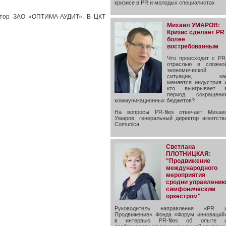
кризисе в PR и молодых специалистах
ектор ЗАО «ОПТИМА-АУДИТ». В ЦКТ
Михаил УМАРОВ:
Кризис сделает PR
более
востребованным
Что происходит с PR
отраслью в сложно
экономической
ситуации, ка
меняется индустрия 
кто выигрывает 
период сокращени
коммуникационных бюджетов?
На вопросы PR-files отвечает Михаи
Умаров, генеральный директор агентств
Comunica.
Светлана
ПЛОТНИЦКАЯ:
"Продвижение
международного
мероприятия
сродни управлени
симфоническим
оркестром"
Руководитель направления «PR 
Продвижение» Фонда «Форум инноваций
в интервью PR-files об опыте 