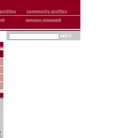
profiles
community profiles
ий
анонсы изданий
N
о