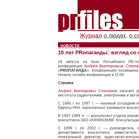
Журнал
о людях
,
о с
НОВОСТИ
10 лет PRопаганды: взгляд со
26 августа на базе Российского PR-
конференция
Андрея Викторовича Степа
«
PROПАГАНДА
». Конференция посвящена
Начало онлайн-конференции в 15:00.
Справка
Андрей Викторович Степанов
окончил фа
института радиотехники, электроники и авто
С 1990 г. по 1997 г. — научный сотрудник
Европы РАН, параллельно занимался консал
В 1997-1999 гг. — консультант отдела упра
консалтинга ЗАО «ЮНИКОН/МС Консультацио
С 1999 г. по 2002 г. — руководитель о
департамента консалтинга, заместител
генеральный директор аудиторско-консу