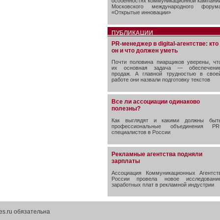
особенностях коммуникационной кампани
Московского международного форум
«Открытые инновации»
ПУБЛИКАЦИИ
PR-менеджер в digital-агентстве: кто
он и что должен уметь
Почти половина пиарщиков уверены, чт
их основная задача — обеспечени
продаж. А главной трудностью в свое
работе они назвали подготовку текстов
Все ли ассоциации одинаково
полезны?
Как выглядят и какими должны быт
профессиональные объединения PR
специалистов в России
Рекламные агентства подняли
зарплаты
Ассоциация Коммуникационных Агентст
России провела новое исследовани
заработных плат в рекламной индустрии
es.ru обязательна