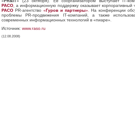
«
PR&IT
» (23 октября). Ее соорганизатором выступает IT-ком
РАСО
, а информационную поддержку оказывает корпоративный 
РАСО
PR-агентство
«
Гуров и партнеры
».
На конференции обс
проблемы PR-продвижения IT-компаний, а также использов
современных информационных технологий в «пиаре».
Источник:
www.raso.ru
(12.08.2008)