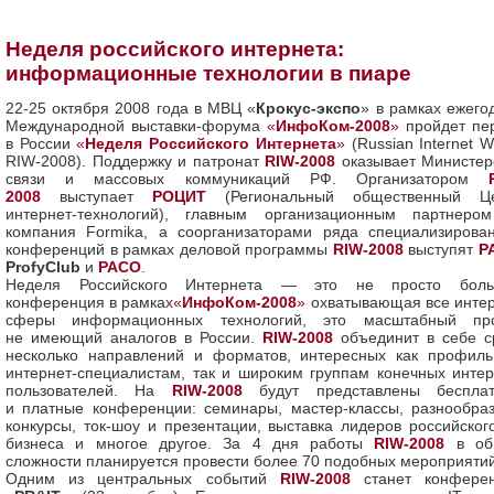
Неделя российского интернета:
информационные технологии в пиаре
22-25 октября 2008 года в МВЦ «
Крокус-экспо
» в рамках ежего
Международной выставки-форума
«
ИнфоКом-2008
»
пройдет пе
в России
«
Неделя Российского Интернета
»
(Russian Internet W
RIW-2008). Поддержку и патронат
RIW-2008
оказывает Министер
связи и массовых коммуникаций РФ. Организатором
2008
выступает
РОЦИТ
(Региональный общественный Це
интернет-технологий), главным организационным партнер
компания Formika, а соорганизаторами ряда специализирова
конференций в рамках деловой программы
RIW-2008
выступят
Р
ProfyClub
и
РАСО
.
Неделя Российского Интернета — это не просто боль
конференция в рамках
«
ИнфоКом-2008
»
охватывающая все инте
сферы информационных технологий, это масштабный про
не имеющий аналогов в России.
RIW-2008
объединит в себе с
несколько направлений и форматов, интересных как профил
интернет-специалистам, так и широким группам конечных интер
пользователей. На
RIW-2008
будут представлены беспла
и платные конференции: семинары, мастер-классы, разнообра
конкурсы, ток-шоу и презентации, выставка лидеров российского
бизнеса и многое другое. За 4 дня работы
RIW-2008
в об
сложности планируется провести более 70 подобных мероприятий
Одним из центральных событий
RIW-2008
станет конфере