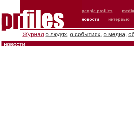
people profiles
media
новости
интервью
Журнал
о людях
,
о событиях
,
о медиа
,
о
НОВОСТИ