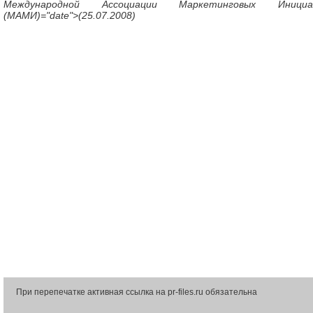
Международной Ассоциации Маркетинговых Инициа
(МАМИ)="date">(25.07.2008)
При перепечатке активная ссылка на pr-files.ru обязательна