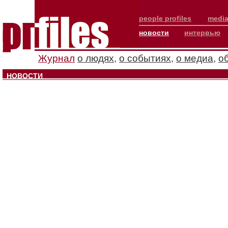
people profiles
media
новости
интервью
Журнал
о людях
,
о событиях
,
о медиа
,
о
НОВОСТИ