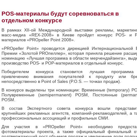
POS-материалы будут соревноваться в
отдельном конкурсе
В рамках XII-ой Международной выставки рекламы, маркетин
масс-медиа «REX-2008» в Киеве пройдет конкурс POS- и 
материалов «PRОpeller Point 2008».
«PRОpeller Point» проводится дирекцией Интернациональной 
Премии «Золотой PROпеллер», которая приняла решение расши
номинацию «Лучшая программа в области мерчендайзинга», выд
производство POS- и POP-материалов в отдельный конкурс.
Победителем конкурса становится лучшая программа
привлечению внимания покупателей к продукту или бр
непосредственно в Рoint of Sales (P.O.S. — точках продаж).
В конкурсе выделены три номинации: Временные (temporary) P
Полувременные (semipermanent) POSM, Постоянные (perman
POSM.
В состав Экспертного совета конкурса вошли представи
крупнейших рекламных агентств, компаний-рекламодателей, а т
профессиональных ассоциаций и профильных СМИ.
Для участия в «PRОpeller Point» необходимо предоста
фотоматериалы проекта, а также официальный финальный от
подтверждающий рост объемов продаж и увеличение доли полоч