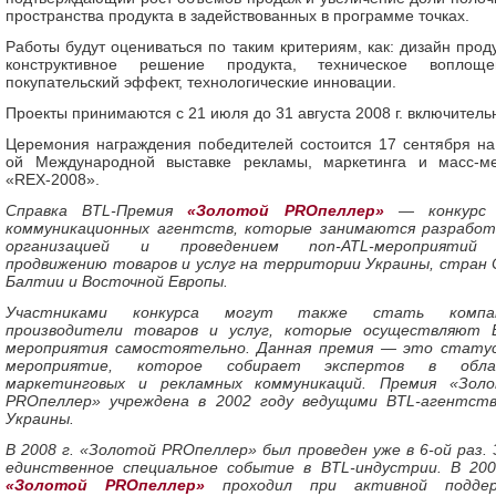
пространства продукта в задействованных в программе точках.
Работы будут оцениваться по таким критериям, как: дизайн проду
конструктивное решение продукта, техническое воплоще
покупательский эффект, технологические инновации.
Проекты принимаются с 21 июля до 31 августа 2008 г. включитель
Церемония награждения победителей состоится 17 сентября на 
ой Международной выставке рекламы, маркетинга и масс-м
«REX-2008».
Справка BTL-Премия
«Золотой PROпеллер»
— конкурс 
коммуникационных агентств, которые занимаются разработ
организацией и проведением non-ATL-мероприятий
продвижению товаров и услуг на территории Украины, стран 
Балтии и Восточной Европы.
Участниками конкурса могут также стать компан
производители товаров и услуг, которые осуществляют 
мероприятия самостоятельно. Данная премия — это стату
мероприятие, которое собирает экспертов в обла
маркетинговых и рекламных коммуникаций. Премия «Зол
PROпеллер» учреждена в 2002 году ведущими BTL-агентст
Украины.
В 2008 г. «Золотой PROпеллер» был проведен уже в 6-ой раз.
единственное специальное событие в BTL-индустрии. В 200
«Золотой PROпеллер»
проходил при активной подде