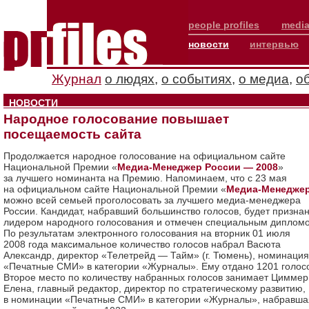
people profiles
media
новости
интервью
Журнал
о людях
,
о событиях
,
о медиа
,
о
НОВОСТИ
Народное голосование повышает
посещаемость сайта
Продолжается народное голосование на официальном сайте
Национальной Премии «
Медиа-Менеджер России — 2008
»
за лучшего номинанта на Премию. Напоминаем, что с 23 мая
на официальном сайте Национальной Премии «
Медиа-Менедже
можно всей семьей проголосовать за лучшего медиа-менеджера
России. Кандидат, набравший большинство голосов, будет призна
лидером народного голосования и отмечен специальным диплом
По результатам электронного голосования на вторник 01 июля
2008 года максимальное количество голосов набрал Васюта
Александр, директор «Телетрейд — Тайм» (г. Тюмень), номинация
«Печатные СМИ» в категории «Журналы». Ему отдано 1201 голос
Второе место по количеству набранных голосов занимает Цимме
Елена, главный редактор, директор по стратегическому развитию,
в номинации «Печатные СМИ» в категории «Журналы», набравша