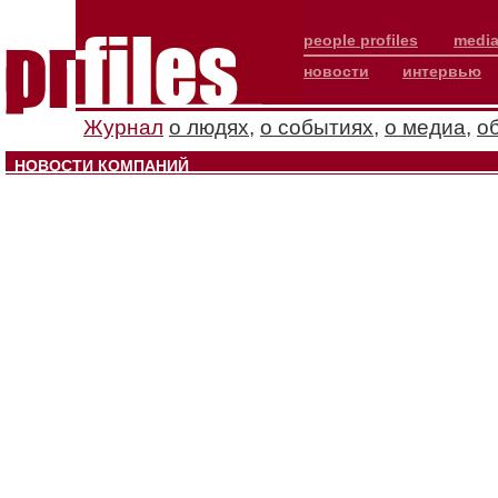
people profiles
media
новости
интервью
Журнал
о людях
,
о событиях
,
о медиа
,
о
НОВОСТИ КОМПАНИЙ