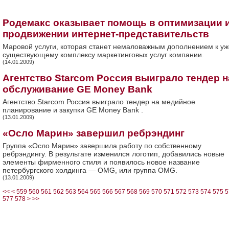
Родемакс оказывает помощь в оптимизации 
продвижении интернет-представительств
Маровой услуги, которая станет немаловажным дополнением к уж
существующему комплексу маркетинговых услуг компании.
(14.01.2009)
Агентство Starcom Россия выиграло тендер н
обслуживание GE Money Bank
Агентство Starcom Россия выиграло тендер на медийное
планирование и закупки GE Money Bank .
(13.01.2009)
«Осло Марин» завершил ребрэндинг
Группа «Осло Марин» завершила работу по собственному
ребрэндингу. В результате изменился логотип, добавились новые
элементы фирменного стиля и появилось новое название
петербургского холдинга — OMG, или группа OMG.
(13.01.2009)
<<
<
559
560
561
562
563
564
565
566
567
568
569
570
571
572
573
574
575
5
577
578
>
>>