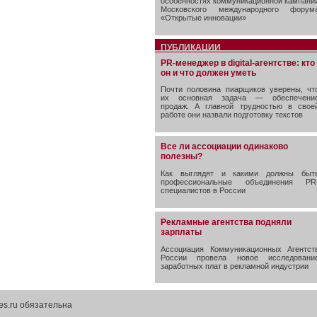
особенностях коммуникационной кампани
Московского международного форум
«Открытые инновации»
ПУБЛИКАЦИИ
PR-менеджер в digital-агентстве: кто
он и что должен уметь
Почти половина пиарщиков уверены, чт
их основная задача — обеспечени
продаж. А главной трудностью в свое
работе они назвали подготовку текстов
Все ли ассоциации одинаково
полезны?
Как выглядят и какими должны быт
профессиональные объединения PR
специалистов в России
Рекламные агентства подняли
зарплаты
Ассоциация Коммуникационных Агентст
России провела новое исследовани
заработных плат в рекламной индустрии
es.ru обязательна