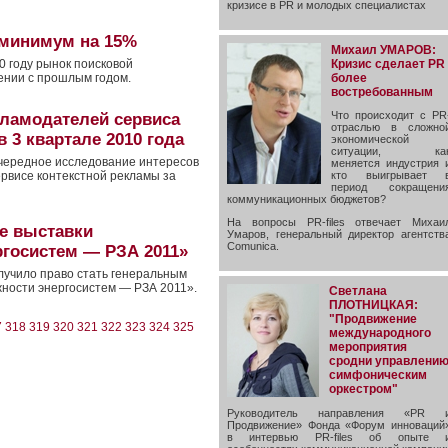
кризисе в PR и молодых специалистах
 минимум на 15%
Михаил УМАРОВ:
Кризис сделает PR
10 году рынок поисковой
более
ении с прошлым годом.
востребованным
Что происходит с PR
кламодателей сервиса
отраслью в сложно
 3 квартале 2010 года
экономической
ситуации, ка
очередное исследование интересов
меняется индустрия 
ервисе контекстной рекламы за
кто выигрывает 
период сокращени
коммуникационных бюджетов?
На вопросы PR-files отвечает Михаи
е выставки
Умаров, генеральный директор агентств
Comunica.
ргосистем — РЗА 2011»
лучило право стать генеральным
ности энергосистем — РЗА 2011».
Светлана
ПЛОТНИЦКАЯ:
"Продвижение
7
318
319
320
321
322
323
324
325
международного
мероприятия
сродни управлени
симфоническим
оркестром"
Руководитель направления «PR 
Продвижение» Фонда «Форум инноваций
в интервью PR-files об опыте 