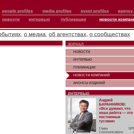
people profiles
media profiles
event profiles
agency 
новости
интервью
публикации
новости компан
обытиях
,
о медиа
,
об агентствах
,
о сообществах
ЖУРНАЛ
НОВОСТИ
ИНТЕРВЬЮ
ПУБЛИКАЦИИ
НОВОСТИ КОМПАНИЙ
АНОНСЫ ИЗДАНИЙ
ИНТЕРВЬЮ
Андрей
БАРАННИКОВ:
«Все думают, что
наша работа — это
постоянные
тусовки»
Глава SP
Communications 