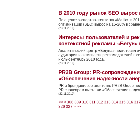
В 2010 году рынок SEO вырос
По оценке экспертов агентства «Matik», в 20
оптимизации (SEO) вырос на 15-20% в сравн
(23.11.2010)
Интересы пользователей и ре
контекстной рекламы «Бегун» в
Аналитический центр «Бегуна» подготовил 
аудитории и активности рекламодателей в с
июль-сентябрь 2010 года.
(23.11.2010)
PR2B Group: PR-сопровождени
«Обеспечение надежности эне
PR и брендинговое агентство PR2B Group по
PR спонсором выставки «Обеспечение надеж
(22.11.2010)
<<
<
308
309
310
311
312
313
314
315
316
31
326
327
>
>>