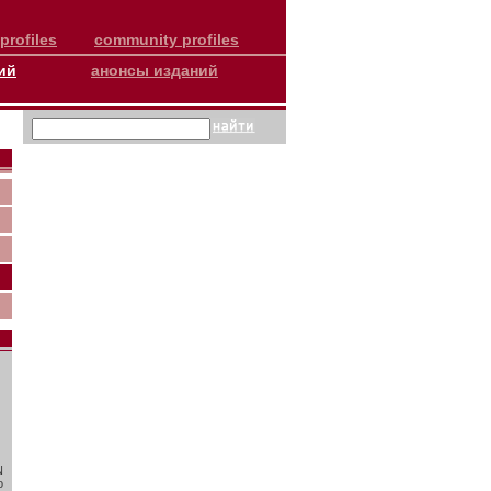
profiles
community profiles
ий
анонсы изданий
N
о