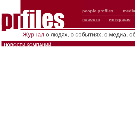
people profiles
media
новости
интервью
Журнал
о людях
,
о событиях
,
о медиа
,
о
НОВОСТИ КОМПАНИЙ