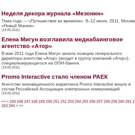
Неделя декора журнала «Мезонин»
Тема года — «Путешествие во времени». 8–12 июня, 2011, Москва
«Новый Манеж».
(19.05.2011)
Елена Мигун возглавила медиабаинговое
агентство «Атор»
В мае 2011 года Елена Мигун заняла позицию генерального
директора агентства «Атор» (входит в группу компаний «Атор»),
специализирующегося на ООН-баинге.
(19.05.2011)
Promo Interactive стало членом РАЕК
Агентство инновационного маркетинга Promo Interactive вошло в
состав Российской Ассоциации электронных коммуникаций.
(19.05.2011)
<<
<
245
246
247
248
249
250
251
252
253
254
255
256
257
258
259
260
261
2
263
264
>
>>