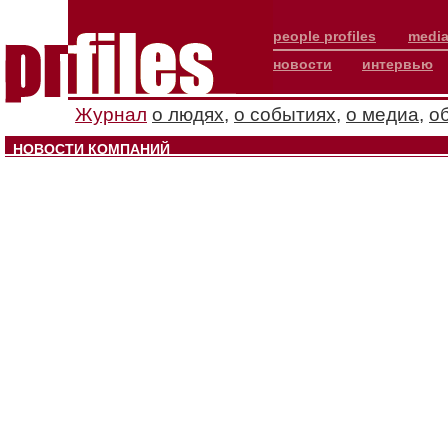
people profiles
media
новости
интервью
Журнал
о людях
,
о событиях
,
о медиа
,
о
НОВОСТИ КОМПАНИЙ