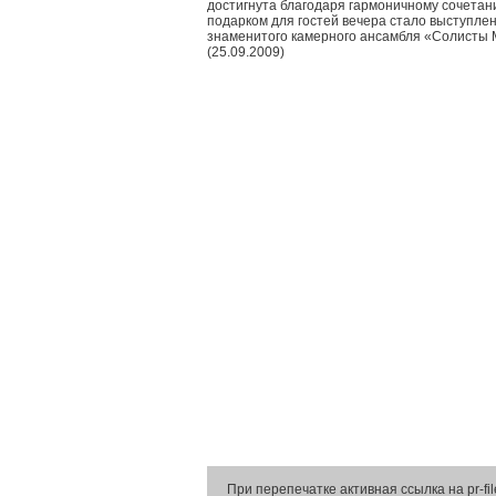
достигнута благодаря гармоничному сочета
подарком для гостей вечера стало выступле
знаменитого камерного ансамбля «Солисты М
(25.09.2009)
При перепечатке активная ссылка на pr-fil