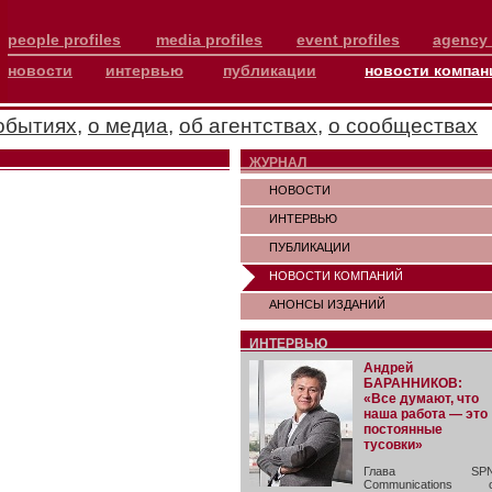
people profiles
media profiles
event profiles
agency 
новости
интервью
публикации
новости компан
обытиях
,
о медиа
,
об агентствах
,
о сообществах
ЖУРНАЛ
НОВОСТИ
ИНТЕРВЬЮ
ПУБЛИКАЦИИ
НОВОСТИ КОМПАНИЙ
АНОНСЫ ИЗДАНИЙ
ИНТЕРВЬЮ
Андрей
БАРАННИКОВ:
«Все думают, что
наша работа — это
постоянные
тусовки»
Глава SP
Communications 