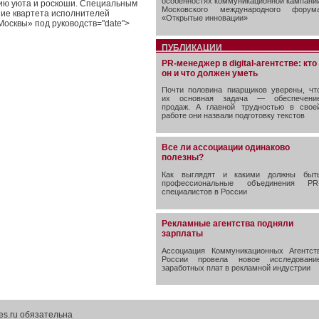
особенностях коммуникационной кампани
нию уюта и роскоши. Специальным
Московского международного форум
ние квартета исполнителей
«Открытые инновации»
осквы» под руководств="date">
ПУБЛИКАЦИИ
PR-менеджер в digital-агентстве: кто
он и что должен уметь
Почти половина пиарщиков уверены, чт
их основная задача — обеспечени
продаж. А главной трудностью в свое
работе они назвали подготовку текстов
Все ли ассоциации одинаково
полезны?
Как выглядят и какими должны быт
профессиональные объединения PR
специалистов в России
Рекламные агентства подняли
зарплаты
Ассоциация Коммуникационных Агентст
России провела новое исследовани
заработных плат в рекламной индустрии
es.ru обязательна