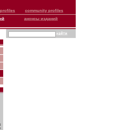
profiles
community profiles
ий
анонсы изданий
N
о