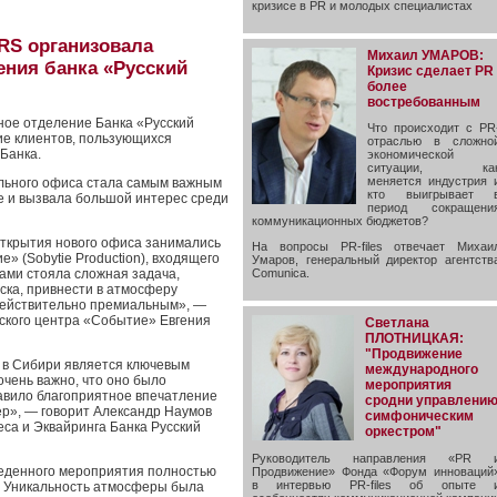
кризисе в PR и молодых специалистах
RS организовала
Михаил УМАРОВ:
ения банка «Русский
Кризис сделает PR
более
востребованным
ное отделение Банка «Русский
Что происходит с PR
ие клиентов, пользующихся
отраслью в сложно
Банка.
экономической
ситуации, ка
меняется индустрия 
льного офиса стала самым важным
кто выигрывает 
ре и вызвала большой интерес среди
период сокращени
коммуникационных бюджетов?
открытия нового офиса занимались
На вопросы PR-files отвечает Михаи
 (Sobytie Production), входящего
Умаров, генеральный директор агентств
нами стояла сложная задача,
Comunica.
ска, привнести в атмосферу
 действительно премиальным», —
ского центра «Событие» Евгения
Светлана
ПЛОТНИЦКАЯ:
"Продвижение
 в Сибири является ключевым
международного
очень важно, что оно было
мероприятия
авило благоприятное впечатление
сродни управлени
ер», — говорит Александр Наумов
симфоническим
са и Эквайринга Банка Русский
оркестром"
Руководитель направления «PR 
веденного мероприятия полностью
Продвижение» Фонда «Форум инноваций
в интервью PR-files об опыте 
. Уникальность атмосферы была