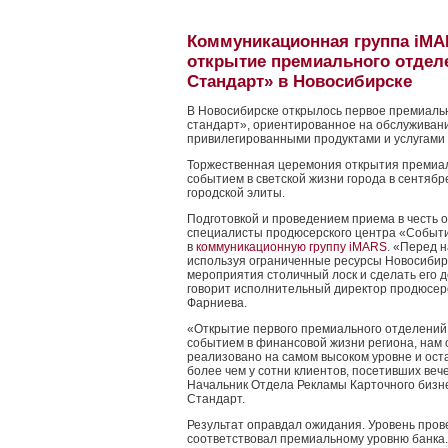
Коммуникационная группа iMA
открытие премиального отдел
Стандарт» в Новосибирске
В Новосибирске открылось первое премиаль
стандарт», ориентированное на обслуживан
привилегированными продуктами и услугами 
Торжественная церемония открытия премиа
событием в светской жизни города в сентяб
городской элиты.
Подготовкой и проведением приема в честь 
специалисты продюсерского центра «Событие»
в
коммуникационную группу iMARS
. «Перед 
используя ограниченные ресурсы Новосибир
мероприятия столичный лоск и сделать его
говорит исполнительный директор продюсер
Фарниева.
«Открытие первого премиального отделений
событием в финансовой жизни региона, нам 
реализовано на самом высоком уровне и ост
более чем у сотни клиентов, посетивших веч
Начальник Отдела Рекламы Карточного бизне
Стандарт.
Результат оправдал ожидания. Уровень про
соответствовал премиальному уровню банка