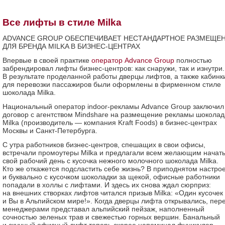
Все лифты в стиле Milka
ADVANCE GROUP ОБЕСПЕЧИВАЕТ НЕСТАНДАРТНОЕ РАЗМЕЩЕ
ДЛЯ БРЕНДА MILKA В БИЗНЕС-ЦЕНТРАХ
Впервые в своей практике
оператор Advance Group
полностью
забрендировал лифты бизнес-центров: как снаружи, так и изнутри.
В результате проделанной работы дверцы лифтов, а также кабинк
для перевозки пассажиров были оформлены в фирменном стиле
шоколада Milka.
Национальный оператор indoor-рекламы Advance Group заключил
договор с агентством Mindshare на размещение рекламы шоколад
Milka (производитель — компания Kraft Foods) в бизнес-центрах
Москвы и Санкт-Петербурга.
С утра работников бизнес-центров, спешащих в свои офисы,
встречали промоутеры Milka и предлагали всем желающим начат
свой рабочий день с кусочка нежного молочного шоколада Milka.
Кто же откажется подсластить себе жизнь? В приподнятом настро
и буквально с кусочком шоколадки за щекой, офисные работники
попадали в холлы с лифтами. И здесь их снова ждал сюрприз:
на внешних створках лифтов читался призыв Milka: «Один кусочек
и Вы в Альпийском мире!». Когда дверцы лифта открывались, пер
менеджерами представал альпийский пейзаж, наполненный
сочностью зеленых трав и свежестью горных вершин. Банальный