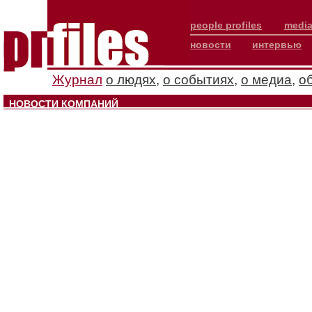
people profiles
media
новости
интервью
Журнал
о людях
,
о событиях
,
о медиа
,
о
НОВОСТИ КОМПАНИЙ