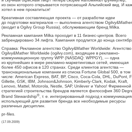
и скучный офисный лифт теперь скорее напоминал фуникулер,
из окон которого открывается потрясающий Альпийский вид. И ка
хотел в нем прокатиться!
Креативная составляющая проекта — от разработки идеи
до подготовки материалов — выполнена агентством Ogilvy&Mathe
(входит в Ogilvy Group Russia), обслуживающим бренд Milkа.
Рекламная кампания Milka проходит в 11 бизнес-центров. Всего
забрендировано 34 лифта. Кампания продлится до конца сентябр
Справка: Рекламное агентство Ogilvy&Mather Worldwide: Агентство
Ogilvy&Mather Worldwide (ogilvy.com), входящее в рекламно-
коммуникационную группу WPP (NASDAQ: WPPGY), — одна
из крупнейших в мире рекламно-маркетинговых сетей, имеющая
более 450 офисов в 120 странах. Среди клиентов агентства —
транснациональные компании из списка Fortune Global 500, в том
числе: American Express, BAT, BP, Cisco, Coca-Cola, DHL, DuPont, F
Gillette, GSK, IBM, Johnson&Johnson, Kimberly-Clark, Kodak, Kraft,
Lenovo, Mattel, Motorola, Nestle, SAP, Unilever и Yahoo! Фирменной
стратегией строительства брендов является философия 360 Degr
®
Brand Stewardship
, т. е. интегрированный подход к коммуникация
использующий для развития бренда все необходимые ресурсы
различных дисциплин.
pr-files.
(17.09.2009)