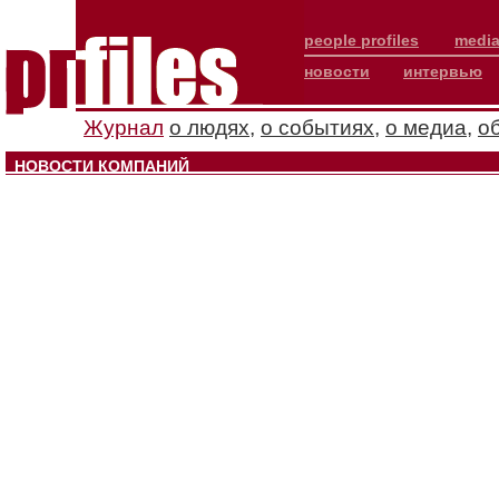
people profiles
media
новости
интервью
Журнал
о людях
,
о событиях
,
о медиа
,
о
НОВОСТИ КОМПАНИЙ