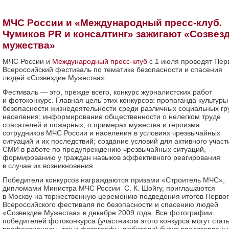
МЧС России и «Международный пресс-клуб.
Чумиков PR и консалтинг» зажигают «Созвез
мужества»
МЧС России и
Международный пресс-клуб
с 1 июля проводят Пер
Всероссийский фестиваль по тематике безопасности и спасения
людей «Созвездие Мужества».
Фестиваль — это, прежде всего, конкурс журналистских работ
и фотоконкурс. Главная цель этих конкурсов: пропаганда культуры
безопасности жизнедеятельности среди различных социальных гр
населения; информирование общественности о нелегком труде
спасателей и пожарных, о примерах мужества и героизма
сотрудников МЧС России и населения в условиях чрезвычайных
ситуаций и их последствий; создание условий для активного участ
СМИ в работе по предупреждению чрезвычайных ситуаций,
формированию у граждан навыков эффективного реагирования
в случае их возникновения.
Победители конкурсов награждаются призами «Строитель МЧС»,
дипломами Министра МЧС России С. К. Шойгу, приглашаются
в Москву на торжественную церемонию подведения итогов Перво
Всероссийского фестиваля по безопасности и спасению людей
«Созвездие Мужества» в декабре 2009 года. Все фотографии
победителей фотоконкурса (участником этого конкурса могут стать