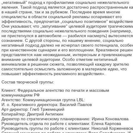
„негативный“ подход к профилактике социально нежелательного
явления. Такой подход является достаточно распространенным ка
в нашей стране, так и за рубежом. Последнее время многие
специалисты в области социальной рекламы оспаривают его
эффективность, предпочитая „социально позитивное“ воздействие
Они указывают, что „запугивание“ целевой аудитории трагическим
последствиями социально нежелательного поведения (например,
не пристегнулся в автомобиле — разбился насмерть) вытесняется
сознанием. С другой стороны, по нашему мнению, социально
негативный подход далеко не исчерпал своего потенциала, особе
при качественном сценарии и его воплощении. Креативное реше
представляется нам неожиданным, интересным и привлекающим
внимание целевой аудитории. Особо отметим нетипичный
минимализм в решении сюжета, позволяющий каждому зрителю
самостоятельно осмыслить заложенную в материале идею, что
повышает эффективность рекламного воздействия».
Состав творческой группы:
Клиент: Федеральное агентство по печати и массовым
коммуникациям РФ
Агентство: Коммуникационная группа LBL:
И. о. Креативного директора: Василий Павлов
Арт-директор: Глеб Тржемецкий
Копирайтер: Дмитрий Антипкин
Директор по стратегическому планированию: Ирина Коновалова
Руководитель отдела по работе с клиентами: Елена Карпова
Руководитель группы по работе с клиентами: Николай Корженевск