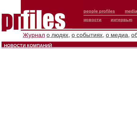
people profiles
media
новости
интервью
Журнал
о людях
,
о событиях
,
о медиа
,
о
НОВОСТИ КОМПАНИЙ