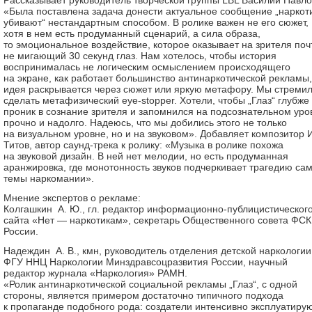
Рассказывает руководитель творческой группы LBL Василий Павло
«Была поставлена задача донести актуальное сообщение „наркот
убивают“ нестандартным способом. В ролике важен не его сюжет,
хотя в нем есть продуманный сценарий, а сила образа,
то эмоциональное воздействие, которое оказывает на зрителя поч
не мигающий 30 секунд глаз. Нам хотелось, чтобы история
воспринималась не логическим осмыслением происходящего
на экране, как работает большинство антинаркотической рекламы,
идея раскрывается через сюжет или яркую метафору. Мы стреми
сделать метафизический eye-stopper. Хотели, чтобы „Глаз“ глубже
проник в сознание зрителя и запомнился на подсознательном уро
прочно и надолго. Надеюсь, что мы добились этого не только
на визуальном уровне, но и на звуковом». Добавляет композитор 
Титов, автор саунд-трека к ролику: «Музыка в ролике похожа
на звуковой дизайн. В ней нет мелодии, но есть продуманная
аранжировка, где монотонность звуков подчеркивает трагедию са
темы наркомании».
Мнение экспертов о рекламе:
Колгашкин А. Ю., гл. редактор информационно-публицистическог
сайта «Нет — наркотикам», секретарь Общественного совета ФС
России.
Надеждин А. В., кмн, руководитель отделения детской наркологии
ФГУ ННЦ Наркологии Минздравсоцразвития России, научный
редактор журнала «Наркология» РАМН.
«Ролик антинаркотической социальной рекламы „Глаз“, с одной
стороны, является примером достаточно типичного подхода
к пропаганде подобного рода: создатели интенсивно эксплуатиру