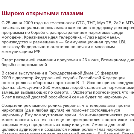
Широко открытыми глазами
С 25 июня 2009 года на телеканалах СТС, ТНТ, Муз ТВ, 2×2 и MT
началась социальная рекламная кампания в поддержку долгосро
программы по борьбе с распространением наркотиков среди
молодежи. Креативная идея телеролика «Глаз наркомана»,
производство и размещение — Коммуникационная группа LBL
по заказу Федерального агентства по печати и массовым
коммуникациям РФ.
Старт рекламной кампании приурочен к 26 июня, Всемирному дн
борьбы с наркоманией.
В своем выступлении в Государственной Думе 19 февраля
2009 г. директор Федеральной службы Российской Федерации
по контролю за оборотом наркотиков В. П. Иванов привел следу
факты: «Ежесуточно 250 молодых людей становятся наркоманами
замещая выбывающих по смерти... Эксперты прогнозируют, что ч
5 лет в каждой десятой российской семье будет по наркоману».
Создатели рекламного ролика уверены, что телереклама против
наркотиков (да и любая другая) не поможет состоявшемуся
наркоману. Ему помогут только врачи. Но антинаркотическая рек
может повлиять на тех, кто еще не пристрастился к наркотикам, к
впервые могут предложить затяжку или укол. Именно для этой
целевой аудитории и создавался новый ролик «Глаз наркомана».