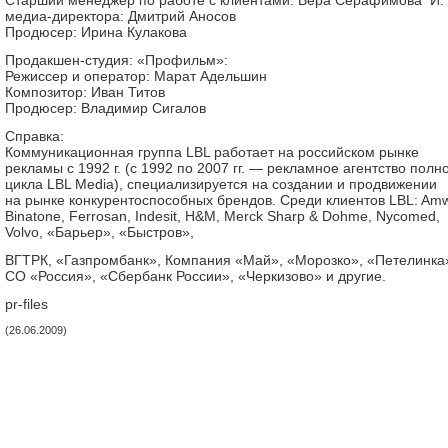
Старший менеджер по работе с клиентами: Вера Серафимова И. 
медиа-директора: Дмитрий Аносов
Продюсер: Ирина Кулакова
Продакшен-студия: «Профильм»:
Режиссер и оператор: Марат Адельшин
Композитор: Иван Титов
Продюсер: Владимир Сигалов
Справка:
Коммуникационная группа LBL работает на российском рынке
рекламы с 1992 г. (с 1992 по 2007 гг. — рекламное агентство полн
цикла LBL Media), специализируется на создании и продвижении
на рынке конкурентоспособных брендов. Среди клиентов LBL: Am
Binatone, Ferrosan, Indesit, H&M, Merck Sharp & Dohme, Nycomed,
Volvo, «Барьер», «Быстров»,
ВГТРК, «Газпромбанк», Компания «Май», «Морозко», «Петелинка
СО «Россия», «Сбербанк России», «Черкизово» и другие.
pr-files
(26.06.2009)