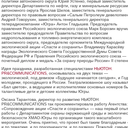
политики автономного округа Юрий Устенко, первый заместитель
директора Департамента по нефти, газу и минеральным ресурсам
автономного округа Ярослав Шилов, заместитель генерального
директора по правовым вопросам «Салым Петролеум девелопме
Андрей Говорухин, заместитель генерального директора
телерадиокомпании «Югра» Антон Гладышев. Председатель
правления Российского экологического союза Марк Борозин вручи
заместителю председателя Правительства по вопросам
недропользования и топливно-энергетического комплекса
автономного округа, председателю оргкомитета Международной
экологической акции «Спасти и сохранить» Владимиру Карасёву
награды Экологического Совета Государственной Думы Совета
Федерации РФ и Правления Российского экологического союза —
почетный диплом и медаль «За охрану природы России» II степен
Идея праздника, разработанная специалистами
НЬЮТОН.
PR&COMMUNICATIONS
, основывалась на двух темах —
экологической, под девизом «Будущее начинается сегодня», и Го
молодежи, проходящего в России. Театрализованное шоу называ
«Бал цветов», а ведущими и исполнителями основных номеров б
талантливые дети и детские коллективы Югры.
Оксана Тарантова, директор по развитию НЬЮТОН.
PR&COMMUNICATIONS так прокомментировала работу Агентства:
«Сопровождение акции «Спасти и сохранить» — наш первый опы
работы с Департаментом охраны окружающей среды и экологичес
безопасности ХМАО-Югры по организации такого масштабного
мероприятия. Очень приятно, что проект был таким благодарным
и по тематике, и по праздничности, и по размаху. Пожалуй, самым