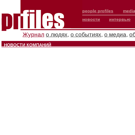
people profiles
media
новости
интервью
Журнал
о людях
,
о событиях
,
о медиа
,
о
НОВОСТИ КОМПАНИЙ