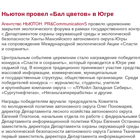
Ньютон провел «Бал цветов» в Югре
Агентство НЬЮТОН. PR&СommunicationS
провело церемонию
закрытия экологического форума в рамках государственного контр
с Департаментом охраны окружающей среды и экологической
безопасности Ханты-Мансийского автономного округа-Югры
на сопровождение Международной экологической Акции «Спасти
и сохранить».
Центральным событием церемонии стало награждение победите
конкурса «Спасти и сохранить», который проводится в Югре уже
седьмой год. В конкурсе традиционно принимают участие средств
массовой информации, коммерческие, муниципальные
и государственные структуры, общественные организации. Среди
победителей конкурса — журналисты, студенты, учителя
и крупнейшие компании округа — «ЛУКойл-Западная Сибирь»,
«Сургутнефтегаз», «Няганьгазпереработка» и другие.
Награды победителям вручали: председатель Комитета
по молодежной политике автономного округа Олег Пономарев,
директор Департамента лесного хозяйства автономного округа
Евгений Платонов, начальник отдела по работе с федеральными
Департамента информационной политики Югры Евгения Останин
заместитель директора Департамента охраны окружающей среды
и экологической безопасности автономного округа Галина Ткаченк
первый заместитель директора Департамента информационной