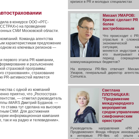
кризисе в PR и молодых специалистах
автостраховании
Михаил УМАРОВ:
Кризис сделает PR
дила в конкурсе ООО «РГС-
более
ОССТРАХ») на проведение
востребованным
йонных СМИ Московской области.
Что происходит с PR
 компаний. Команда агентства
отраслью в сложно
вым характеристикам предложение
экономической
ситуации, ка
 одном из ключевых регионов —
меняется индустрия 
кто выигрывает 
период сокращени
и первого этапа PR-кампании,
коммуникационных бюджетов?
нформирование и разъяснение
ной страховой программы:
На вопросы PR-files отвечает Михаи
го страхования», страхование
Умаров, генеральный директор агентств
Comunica.
лью PR-активностей является
чества с одной из компаний
Светлана
нно приятно, что „Росгосстрах-
ПЛОТНИЦКАЯ:
гентстве, — отметил руководитель
"Продвижение
уппы iMARS Дмитрий Буданов. —
международного
то ставка тут сделана на высокую
мероприятия
стным СМИ. Для достижения
сродни управлени
итории информационная кампания
симфоническим
, так и на радио и телевидении».
оркестром"
Руководитель направления «PR 
Продвижение» Фонда «Форум инноваций
в интервью PR-files об опыте 