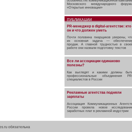
особенностях коммуникационной кампани
Московского международного форум
«Открытые инновации»
ПУБЛИКАЦИИ
PR-менеджер в digital-агентстве: кто
он и что должен уметь
Почти половина пиарщиков уверены, чт
их основная задача — обеспечени
продаж. А главной трудностью в свое
работе они назвали подготовку текстов
Все ли ассоциации одинаково
полезны?
Как выглядят и какими должны быт
профессиональные объединения PR
специалистов в России
Рекламные агентства подняли
зарплаты
Ассоциация Коммуникационных Агентст
России провела новое исследовани
заработных плат в рекламной индустрии
es.ru обязательна