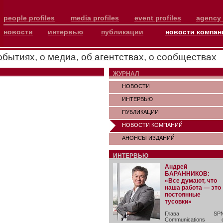
people profiles
media profiles
event profiles
agency 
новости
интервью
публикации
новости компан
обытиях
,
о медиа
,
об агентствах
,
о сообществах
ЖУРНАЛ
НОВОСТИ
ИНТЕРВЬЮ
ПУБЛИКАЦИИ
НОВОСТИ КОМПАНИЙ
АНОНСЫ ИЗДАНИЙ
ИНТЕРВЬЮ
Андрей
БАРАННИКОВ:
«Все думают, что
наша работа — это
постоянные
тусовки»
Глава SP
Communications 