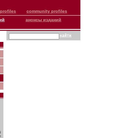
profiles
community profiles
ий
анонсы изданий
N
о