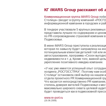
КГ iMARS Group расскажет об 
Коммуникационная группа iMARS Group
побе
Столица» (входит в группу компаний «РОСГ
информационной кампании в городских и ра
В тендере участвовали 5 крупных рекламных
представила лучшее по содержанию и цено
по PR-сопровождению страховой компании в
Подмосковье.
В июне iMARS Group приступила к реализаци
которая по замыслу будет направлена на и
потенциальным клиентам деталей той или и
автострахование, программа «Сезон выгодно
недвижимости и т. д. Кроме того, важной це
укрепление позитивного имиджа компании.
«У нас уже имеется успешный опыт сотрудни
холдинга „РОСГОССТРАХ“. Поэтому нам особе
Столица“ остановила свой выбор на нашем а
отдела проектного PR Коммуникационной гр
Что касается непосредственно PR-кампании, 
степень доверия жителей Подмосковья к ме
максимально широкого охвата целевой ауд
будет проводиться как в подмосковной прессе
www.re-port.ru
(16.06.2009)