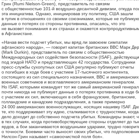
Грин (Rumi Nielson-Green), представитель по связям
с общественностью 101-й воздушно-десантной дивизии, откуда п
эта инициатива. Однако, инициировав эту политику, США зашли
в тупик в отношениях со своими союзниками, которые не публикую
данные о потерях со стороны противника, опасаясь, что это
не вызовет понимания в их странах и окажется контрпродуктивны
в Афганистане.
«Начав вести подсчет убитых, мы вряд ли завоюем симпатии
афганского народа», — говорит капитан британских ВВС Марк Де
(Mark Durkin), представитель по связям с общественностью
Международных сил содействия безопасности (ISAF), действующ
под эгидой НАТО и представляющих 42 государства. Сотрудники
пресс-службы сухопутных сил США регулярно публикуют отчеты
о погибших в ходе боев с участием 17-тысячного контингента,
состоящего из сил специального назначения, ВВС и американских
военных советников и возглавляемого американским генералом.
Но ISAF, которыми командует тот же самый американский генерал
почти никогда не публикует данные о потерях противника в ходе б
с участием их сил, включающих в себя французские, британские,
голландские и канадские подразделения, а также примерно
24 000 американских военнослужащих, носящих нашивку ISAF. Да
те, кто поддерживает эту идею, сталкиваются с трудностями, когда
дело доходит до собственно подсчета убитых. Командиры знают, ч
в тех случаях, когда противоборствующие стороны отделяет до ты
ярдов, а бои заканчиваются воздушными ударами, трудно говорит
о точности. Боевики часто выносят своих убитых, что подполковни
Нилсон-Грин называет «самоочисткой поля боя».