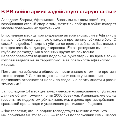
В PR-войне армия задействует старую тактик
Аэродром Баграм, Афганистан. Вновь мы считаем погибших,
возобновляя старый спор о том, может ли победа в войне измеря
числом поверженных противников.
В последние месяцы командование американских сил в Афганист
начало публиковать данные о каждом противнике, убитом в бою. 
самый подробный подсчет убитых со времен войны во Вьетнаме, 
эта практика была дискредитирована. Ее возрождение выявило
глубокие расхождения в военных кругах относительно
целесообразности ведения подобной ’бухгалтерии’ во время войн
которая ведется не за территорию, а за лояльность афганского
народа.
Помогает ли войскам и общественности знание о том, что противн
тоже страдает? Или же акцент на физическое уничтожение
противника отвлекает от целей по созданию легитимности и разв
экономики?
За последние 14 месяцев американское командование опубликов
данные об уничтожении почти 2000 боевиков. Американские офи
говорят, что подсчетом убитых занялись в целях противодействия
вражеской пропаганде и укрепления решимости общества.
«Нас тревожит, что на родине господствует мнение о том, что
мы проигрываем эту войну», — говорит подполковник Руми Нилсо