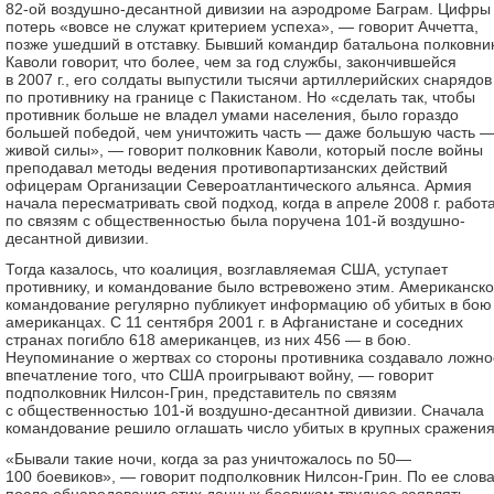
82-ой воздушно-десантной дивизии на аэродроме Баграм. Цифры
потерь «вовсе не служат критерием успеха», — говорит Аччетта,
позже ушедший в отставку. Бывший командир батальона полковни
Каволи говорит, что более, чем за год службы, закончившейся
в 2007 г., его солдаты выпустили тысячи артиллерийских снарядов
по противнику на границе с Пакистаном. Но «сделать так, чтобы
противник больше не владел умами населения, было гораздо
большей победой, чем уничтожить часть — даже большую часть —
живой силы», — говорит полковник Каволи, который после войны
преподавал методы ведения противопартизанских действий
офицерам Организации Североатлантического альянса. Армия
начала пересматривать свой подход, когда в апреле 2008 г. работ
по связям с общественностью была поручена 101-й воздушно-
десантной дивизии.
Тогда казалось, что коалиция, возглавляемая США, уступает
противнику, и командование было встревожено этим. Американск
командование регулярно публикует информацию об убитых в бою
американцах. С 11 сентября 2001 г. в Афганистане и соседних
странах погибло 618 американцев, из них 456 — в бою.
Неупоминание о жертвах со стороны противника создавало ложно
впечатление того, что США проигрывают войну, — говорит
подполковник Нилсон-Грин, представитель по связям
с общественностью 101-й воздушно-десантной дивизии. Сначала
командование решило оглашать число убитых в крупных сражения
«Бывали такие ночи, когда за раз уничтожалось по 50—
100 боевиков», — говорит подполковник Нилсон-Грин. По ее слов