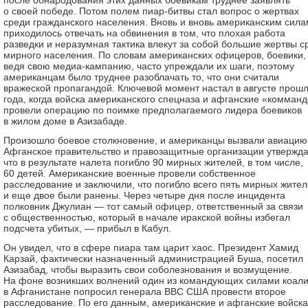
после обнародования этих данных боевикам труднее заявлять
о своей победе. Потом полем пиар-битвы стал вопрос о жертвах
среди гражданского населения. Вновь и вновь американским сила
приходилось отвечать на обвинения в том, что плохая работа
разведки и неразумная тактика влекут за собой большие жертвы с
мирного населения. По словам американских офицеров, боевики,
ведя свою медиа-кампанию, часто упреждали их шаги, поэтому
американцам было труднее разоблачать то, что они считали
вражеской пропагандой. Ключевой момент настал в августе прош
года, когда войска американского спецназа и афганские «комман
провели операцию по поимке предполагаемого лидера боевиков
в жилом доме в Азизабаде.
Произошло боевое столкновение, и американцы вызвали авиацию
Афганское правительство и правозащитные организации утвержда
что в результате налета погибло 90 мирных жителей, в том числе,
60 детей. Американские военные провели собственное
расследование и заключили, что погибло всего пять мирных жител
и еще двое были ранены. Через четыре дня после инцидента
полковник Джулиан — тот самый офицер, ответственный за связи
с общественностью, который в начале иракской войны избегал
подсчета убитых, — прибыл в Кабул.
Он увидел, что в сфере пиара там царит хаос. Президент Хамид
Карзай, фактически назначенный администрацией Буша, посетил
Азизабад, чтобы выразить свои соболезнования и возмущение.
На фоне возникших волнений один из командующих силами коал
в Афганистане попросил генерала ВВС США провести второе
расследование. По его данным, американские и афганские войска