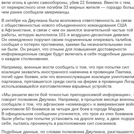
вели огонь в целях самообороны, убив 22 боевика. Вместе с тем,
от перекрестного огня погибли 33 мирных жителя — гораздо боль
чем ранее сообщали американцы.
В октябре на Джулиана была возложена ответственность за связи
с общественностью нового объединенного командования США
в Афганистане, в связи с чем он занялся значительной частью той
работы, которую выполняла 101-я воздушно-десантная дивизия.
Он немедленно поручил своим подчиненным опережать талибов,
сообщая о потерях противника, какими бы незначительными они
ни были. Он решил, что отныне для повышения достоверности
информационные сводки будут включать в себя подробные данны
о каждом столкновении.
Например, военные могли сообщить о том, что при попытке сил
коалиции захватить иностранного наемника в провинции Пактика,
погиб один боевик, или что военнослужащие коалиции уничтожил
партизана, прятавшегося среди скота на ферме в провинции Лога
использовавшейся изготовителями взрывных устройств.
«Мы решили вести бой точностью преподносимой информации»,
говорит полковник Джулиан. Например, в прошлом месяце военн
сообщали о том, что афганские «коммандос» и американские вой
уничтожили 60 боевиков за четыре дня боев в городе Мардже.
В официальном сообщении уточняется, что трое из этих боевиков
были убиты при попытке установить на дороге мину, а двое подор
себя, пытаясь проникнуть в расположение сил союзников.
Подобные данные, по словам полковника Джулиана, разглашаютс