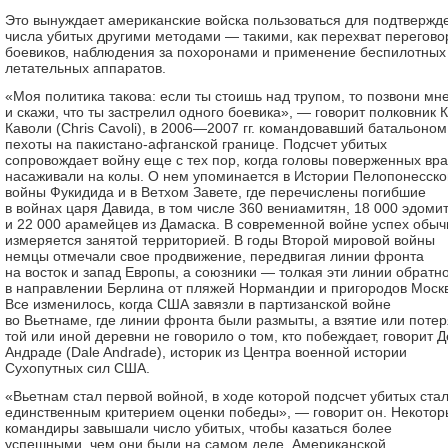
Это вынуждает американские войска пользоваться для подтвержд
числа убитых другими методами — такими, как перехват перегово
боевиков, наблюдения за похоронами и применение беспилотных
летательных аппаратов.
«Моя политика такова: если ты стоишь над трупом, то позвони мн
и скажи, что ты застрелил одного боевика», — говорит полковник 
Каволи (Chris Cavoli), в 2006—2007 гг. командовавший батальоном
пехоты на пакистано-афганской границе. Подсчет убитых
сопровождает войну еще с тех пор, когда головы поверженных вра
насаживали на колы. О нем упоминается в Истории Пелопонесско
войны Фукидида и в Ветхом Завете, где перечислены погибшие
в войнах царя Давида, в том числе 360 вениамитян, 18 000 эдоми
и 22 000 арамейцев из Дамаска. В современной войне успех обыч
измеряется занятой территорией. В годы Второй мировой войны
немцы отмечали свое продвижение, передвигая линии фронта
на восток и запад Европы, а союзники — толкая эти линии обратн
в направлении Берлина от пляжей Нормандии и пригородов Моск
Все изменилось, когда США завязли в партизанской войне
во Вьетнаме, где линии фронта были размыты, а взятие или потер
той или иной деревни не говорило о том, кто побеждает, говорит 
Андраде (Dale Andrade), историк из Центра военной истории
Сухопутных сил США.
«Вьетнам стал первой войной, в ходе которой подсчет убитых ста
единственным критерием оценки победы», — говорит он. Некото
командиры завышали число убитых, чтобы казаться более
успешными, чем они были на самом деле. Американской