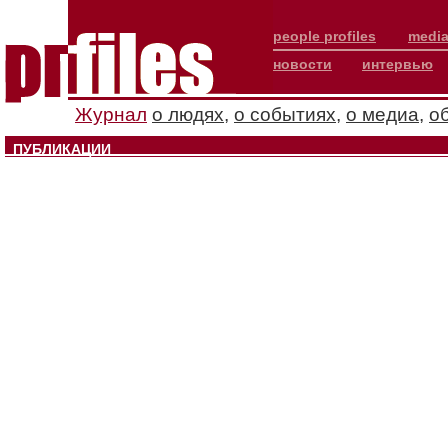
people profiles
media
новости
интервью
Журнал
о людях
,
о событиях
,
о медиа
,
о
ПУБЛИКАЦИИ