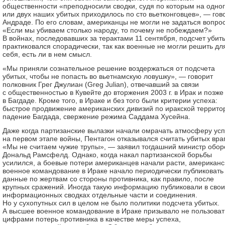
общественности «преподносили сводки, судя по которым на одно
или двух наших убитых приходилось по сто вьетконговцев», — гов
Андраде. По его словам, американцы не могли не задаться вопро
«Если мы убиваем столько народу, то почему не побеждаем?»
В войнах, последовавших за терактами 11 сентября, подсчет убит
практиковался спорадически, так как военные не могли решить дл
себя, есть ли в нем смысл.
«Мы приняли сознательное решение воздержаться от подсчета
убитых, чтобы не попасть во вьетнамскую ловушку», — говорит
полковник Грег Джулиан (Greg Julian), отвечавший за связи
с общественностью в Кувейте до вторжения 2003 г. в Ирак и позже
в Багдаде. Кроме того, в Ираке и без того были критерии успеха:
быстрое продвижение американских дивизий по иракской террито
падение Багдада, свержение режима Саддама Хусейна.
Даже когда партизанские вылазки начали омрачать атмосферу ус
на первом этапе войны, Пентагон отказывался считать убитых враг
«Мы не считаем чужие трупы», — заявил тогдашний министр обо
Дональд Рамсфелд. Однако, когда накал партизанской борьбы
усилился, а боевые потери американцев начали расти, американс
военное командование в Ираке начало периодически публиковать
данные по жертвам со стороны противника, как правило, после
крупных сражений. Иногда такую информацию публиковали в свои
информационных сводках отдельные части и соединения.
Но у сухопутных сил в целом не было политики подсчета убитых.
А высшее военное командование в Ираке призывало не пользоват
цифрами потерь противника в качестве меры успеха,