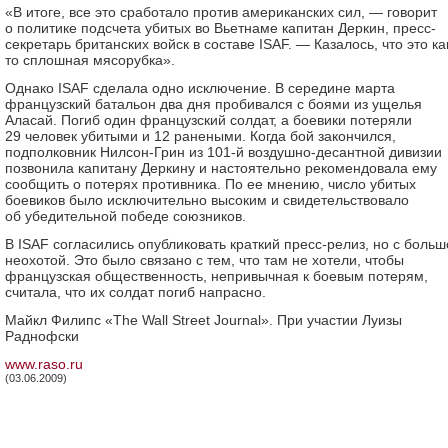
«В итоге, все это сработало против американских сил, — говорит
о политике подсчета убитых во Вьетнаме капитан Деркин, пресс-
секретарь британских войск в составе ISAF. — Казалось, что это ка
то сплошная мясорубка».
Однако ISAF сделала одно исключение. В середине марта
французский батальон два дня пробивался с боями из ущелья
Аласай. Погиб один французский солдат, а боевики потеряли
29 человек убитыми и 12 ранеными. Когда бой закончился,
подполковник Нилсон-Грин из 101-й воздушно-десантной дивизии
позвонила капитану Деркину и настоятельно рекомендовала ему
сообщить о потерях противника. По ее мнению, число убитых
боевиков было исключительно высоким и свидетельствовало
об убедительной победе союзников.
В ISAF согласились опубликовать краткий пресс-релиз, но с больш
неохотой. Это было связано с тем, что там не хотели, чтобы
французская общественность, непривычная к боевым потерям,
считала, что их солдат погиб напрасно.
Майкл Филипс «The Wall Street Journal». При участии Луизы
Раднофски
www.raso.ru
(03.06.2009)