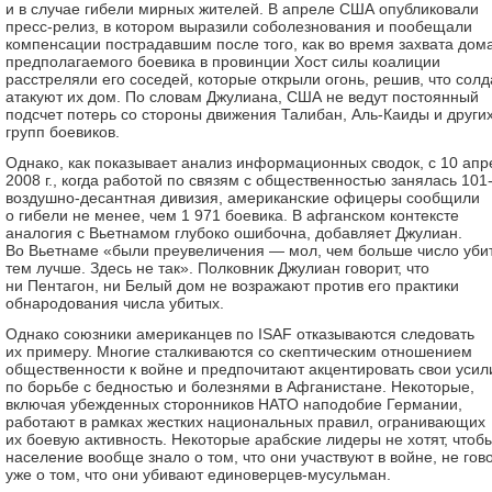
и в случае гибели мирных жителей. В апреле США опубликовали
пресс-релиз, в котором выразили соболезнования и пообещали
компенсации пострадавшим после того, как во время захвата дом
предполагаемого боевика в провинции Хост силы коалиции
расстреляли его соседей, которые открыли огонь, решив, что сол
атакуют их дом. По словам Джулиана, США не ведут постоянный
подсчет потерь со стороны движения Талибан, Аль-Каиды и други
групп боевиков.
Однако, как показывает анализ информационных сводок, с 10 апр
2008 г., когда работой по связям с общественностью занялась 101
воздушно-десантная дивизия, американские офицеры сообщили
о гибели не менее, чем 1 971 боевика. В афганском контексте
аналогия с Вьетнамом глубоко ошибочна, добавляет Джулиан.
Во Вьетнаме «были преувеличения — мол, чем больше число уби
тем лучше. Здесь не так». Полковник Джулиан говорит, что
ни Пентагон, ни Белый дом не возражают против его практики
обнародования числа убитых.
Однако союзники американцев по ISAF отказываются следовать
их примеру. Многие сталкиваются со скептическим отношением
общественности к войне и предпочитают акцентировать свои усил
по борьбе с бедностью и болезнями в Афганистане. Некоторые,
включая убежденных сторонников НАТО наподобие Германии,
работают в рамках жестких национальных правил, огранивающих
их боевую активность. Некоторые арабские лидеры не хотят, чтоб
население вообще знало о том, что они участвуют в войне, не гов
уже о том, что они убивают единоверцев-мусульман.