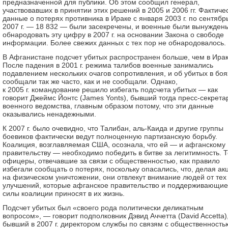
предназначенной для публики. Об этом сообщил генерал,
участвовавших в принятии этих решений в 2005 и 2006 гг. Фактиче
данные о потерях противника в Ираке с января 2003 г. по сентябр
2007 г. — 18 832 — были засекречены, и военные были вынужден
обнародовать эту цифру в 2007 г. на основании Закона о свободе
информации. Более свежих данных с тех пор не обнародовалось.
В Афганистане подсчет убитых распространен больше, чем в Ирак
После падения в 2001 г. режима талибов военные занимались
подавлением нескольких очагов сопротивления, и об убитых в боя
сообщали так же часто, как и не сообщали. Однако,
к 2005 г. командование решило избегать подсчета убитых — как
говорит Джеймс Йонтс (James Yonts), бывший тогда пресс-секрет
военного ведомства, главным образом потому, что эти данные
оказывались ненадежными.
К 2007 г. было очевидно, что Талибан, аль-Каида и другие группы
боевиков фактически ведут полноценную партизанскую борьбу.
Коалиция, возглавляемая США, осознала, что ей — и афганскому
правительству — необходимо победить в битве за легитимность. Т
офицеры, отвечавшие за связи с общественностью, как правило
избегали сообщать о потерях, поскольку опасались, что, делая ак
на физическом уничтожении, они отвлекут внимание людей от тех
улучшений, которые афганское правительство и поддерживающие
силы коалиции приносят в их жизнь.
Подсчет убитых был «своего рода политически деликатным
вопросом», — говорит подполковник Дэвид Аччетта (David Accetta)
бывший в 2007 г. директором службы по связям с общественность