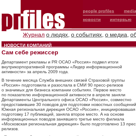
people profiles
media
новости
интервью
Журнал
о людях
,
о событиях
,
о медиа
,
о
НОВОСТИ КОМПАНИЙ
Сам себе режиссер
Департамент рекламы и PR ОСАО «Россия» подвел итоги
внутрикорпоративной программы «Лидер информационной
активности» за апрель 2009 года.
В течение месяца Служба внешних связей Страховой группы
«Россия» подготовила и разослала в СМИ 90 пресс-релизов
о значимых для бизнеса компании событиях. Первое место
по показателю информационной активности в апреле заняли
Департаменты Центрального офиса ОСАО «Россия», совместно
предоставившие 30 поводов для подготовки новостных сообщений
Южная региональная дирекция ОСАО «Россия», инициировавшая
подготовку 17 публикаций, заняла второе место. А на основе
информационных поводов занявшего третье место филиала
«Московская региональная дирекция» было подготовлено 13 прес
релизов.