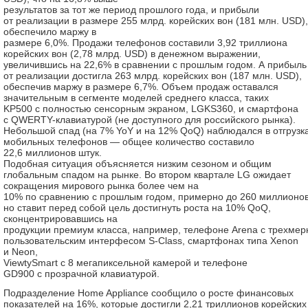
результатов за тот же период прошлого года, и прибыли
от реализации в размере 255 млрд. корейских вон (181 млн. USD),
обеспечило маржу в
размере 6,0%. Продажи телефонов составили 3,92 триллиона
корейских вон (2,78 млрд. USD) в денежном выражении,
увеличившись на 22,6% в сравнении с прошлым годом. А прибыль
от реализации достигла 263 млрд. корейских вон (187 млн. USD),
обеспечив маржу в размере 6,7%. Объем продаж оставался
значительным в сегменте моделей среднего класса, таких
KP500 с полностью сенсорным экраном, LGKS360, и смартфона
с QWERTY-клавиатурой (не доступного для российского рынка).
Небольшой спад (на 7% YoY и на 12% QoQ) наблюдался в отгрузк
мобильных телефонов — общее количество составило
22,6 миллионов штук.
Подобная ситуация объясняется низким сезоном и общим
глобальным спадом на рынке. Во втором квартале LG ожидает
сокращения мирового рынка более чем на
10% по сравнению с прошлым годом, примерно до 260 миллионов
но ставит перед собой цель достигнуть роста на 10% QoQ,
сконцентрировавшись на
продукции премиум класса, например, телефоне Arena с трехме
пользовательским интерфесом S-Class, смартфонах типа Xenon
и Neon,
ViewtySmart с 8 мегапиксельной камерой и телефоне
GD900 с прозрачной клавиатурой.
Подразделение Home Appliance сообщило о росте финансовых
показателей на 16%, которые достигли 2,21 триллионов корейских