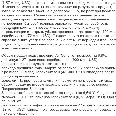
(1,57 млрд. USD) по сравнению с тем же периодом прошлого года
Изменение курса валют оказало влияние на результаты продаж,
которые показали снижение в долларах США, но рост при исчисл
в корейских вонах. Снижение бизнеса на внутреннем рынке
замедлило происходящее в настоящее время восстановление
потребления бытовой техники, однако конкурентоспособность
продукции компании позволила успешно получить маржу
от реализации и покрыть убыток прошлого года, достигнув 102 млр
корейских вон (72 млн. USD). Ожидается, что во втором квартале
спрос на рынке упадет по сравнению с тем же периодом прошлог
года в силу продолжающейся рецессии, однако спад на рынке, ск
всего, замедлится.
Объем продаж подразделения Air Conditioningвырос на 8,9%,
достигнув 1,27 триллиона корейских вон (900 млн. USD),
по сравнению с результатами того же
периода прошлого года.. Маржа от реализации обеспечила прибы
в размере 61 млрд. корейских вон (43 млн. USD) благодаря росту
продаж премиальных
моделей. По прогнозам компании несмотря на глобальный спад,
объем продаж во втором квартале увеличится из-за сезонности.
Подразделение Business
Solutions сообщило о спаде объема продаж на 6,6% YoY, в денеж
выражении 1,10 триллионов корейских вон (0,78 млрд. USD). При 
прибыль от
реализации была зафиксирована на уровне 27 млрд. корейских в
(19 млн. USD). Снижение спроса, вызванное глобальной рецессие
привело к падению