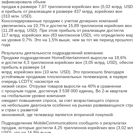
зафиксировала объем
продаж в размере 7,07 триллионов корейских вон (5,02 млрд. USD
и прибыль от реализации в размере 437 млрд. корейских вон
(310 млн. USD).
Консолидированные продажи с учетом дочерних компаний
увеличились на 10,7% и достигли 15,89 триллионов корейских вон
(11,28 млрд. USD). При этом прибыль от реализации достигла
117 млрд. корейских вон (83 миллионов USD), что определило ма
на уровне 0,7%. Это на 1,5% выше, чем за тот же период прошлог
года.
Результаты деятельности подразделений компании:
Продажи подразделения HomeEntertainment выросли на 18,6%
и достигли 4,3 триллионов корейских вон (3,05 млрд. USD), обесп
прибыль в размере 14
млрд. корейских вон (10 млн. USD). Это произошло благодаря
устойчивым продажам плоскопанельных телевизоров, в первую
очередь LCDTV, насмотря на
низкий сезон. Отгрузки товаров выросли на 40% в сравнении
с прошлым годом, достигнув 3 538 000 единиц. Во 2-м квартале
на глобальном уровне компания
ожидает повышения спроса, за счет возрастающего спроса
на небольшие диагонали особенно на рынках развивающихся стр
и стран с развитой
экономикой, где телевизор является вторичной покупкой.
Подразделение MobileCommunications сообщило о результатах
продаж, которые достигли 4,25 триллионов корейских вон (3,02 мл
USD), что на 16,8% выше