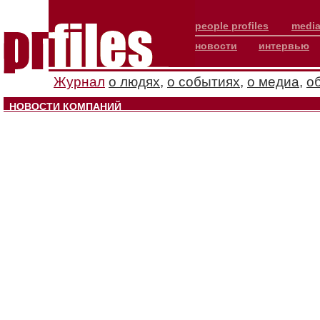
people profiles
media
новости
интервью
Журнал
о людях
,
о событиях
,
о медиа
,
о
НОВОСТИ КОМПАНИЙ