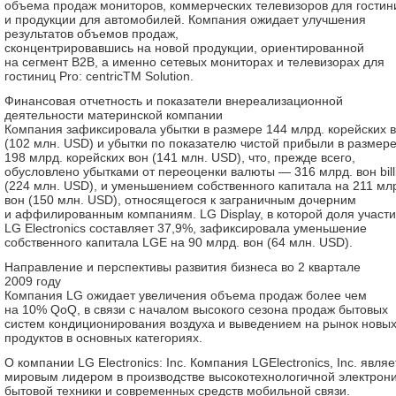
объема продаж мониторов, коммерческих телевизоров для гостин
и продукции для автомобилей. Компания ожидает улучшения
результатов объемов продаж,
сконцентрировавшись на новой продукции, ориентированной
на сегмент B2B, а именно сетевых мониторах и телевизорах для
гостиниц Pro: centricTM Solution.
Финансовая отчетность и показатели внереализационной
деятельности материнской компании
Компания зафиксировала убытки в размере 144 млрд. корейских 
(102 млн. USD) и убытки по показателю чистой прибыли в размер
198 млрд. корейских вон (141 млн. USD), что, прежде всего,
обусловлено убытками от переоценки валюты — 316 млрд. вон bill
(224 млн. USD), и уменьшением собственного капитала на 211 мл
вон (150 млн. USD), относящегося к заграничным дочерним
и аффилированным компаниям. LG Display, в которой доля участ
LG Electronics составляет 37,9%, зафиксировала уменьшение
собственного капитала LGE на 90 млрд. вон (64 млн. USD).
Направление и перспективы развития бизнеса во 2 квартале
2009 году
Компания LG ожидает увеличения объема продаж более чем
на 10% QoQ, в связи с началом высокого сезона продаж бытовых
систем кондиционирования воздуха и выведением на рынок новы
продуктов в основных категориях.
О компании LG Electronics: Inc. Компания LGElectronics, Inc. являе
мировым лидером в производстве высокотехнологичной электрони
бытовой техники и современных средств мобильной связи.