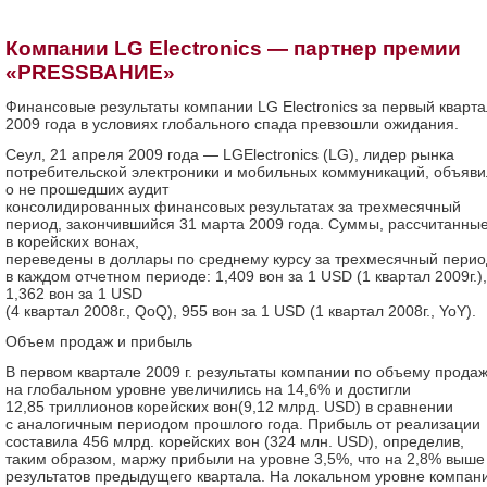
Компании LG Electronics — партнер премии
«PRESSВАНИЕ»
Финансовые результаты компании LG Electronics за первый кварта
2009 года в условиях глобального спада превзошли ожидания.
Сеул, 21 апреля 2009 года — LGElectronics (LG), лидер рынка
потребительской электроники и мобильных коммуникаций, объяв
о не прошедших аудит
консолидированных финансовых результатах за трехмесячный
период, закончившийся 31 марта 2009 года. Суммы, рассчитанны
в корейских вонах,
переведены в доллары по среднему курсу за трехмесячный перио
в каждом отчетном периоде: 1,409 вон за 1 USD (1 квартал 2009г.),
1,362 вон за 1 USD
(4 квартал 2008г., QoQ), 955 вон за 1 USD (1 квартал 2008г., YoY).
Объем продаж и прибыль
В первом квартале 2009 г. результаты компании по объему прода
на глобальном уровне увеличились на 14,6% и достигли
12,85 триллионов корейских вон(9,12 млрд. USD) в сравнении
с аналогичным периодом прошлого года. Прибыль от реализации
составила 456 млрд. корейских вон (324 млн. USD), определив,
таким образом, маржу прибыли на уровне 3,5%, что на 2,8% выше
результатов предыдущего квартала. На локальном уровне компан