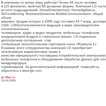
В компании по всему миру работает более 84 тысяч человек
в 115 филиалах, включая 84 дочерние фирмы. Компания LG сост
из пяти подразделений: HomeEntertainment, HomeAppliance,
AirConditioning, BusinessSolutionsи MobileCommunications, общий
объем
мировых продаж которых в 2008 году составил 44,7 млрд. доллар
США. LGElectronicsявляется ведущим в мире производителем
плоскопанельных
телевизоров, аудио и видео продуктов, мобильных телефонов,
кондиционеров воздуха и стиральных машин. LG подписала
долгосрочное соглашение, став
глобальным технологическим партнером гонок «Формула 1».
В рамках этого сотрудничества компания LG приобретает
эксклюзивные маркетинговые права в
качестве официального поставщика потребительской электроники
мобильных телефонов и оборудования обработки данных для эти
международных
соревнований. За дополнительной информацией, пожалуйста,
обратитесь к www.lge.com.
pr-files.ru
(24.04.2009)