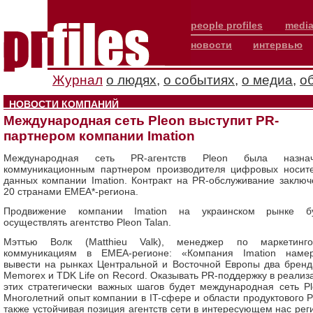
people profiles
media
новости
интервью
Журнал
о людях
,
о событиях
,
о медиа
,
о
НОВОСТИ КОМПАНИЙ
Международная сеть Pleon выступит PR-
партнером компании Imation
Международная сеть PR-агентств Pleon была назнач
коммуникационным партнером производителя цифровых носит
данных компании Imation. Контракт на PR-обслуживание заключ
20 странами EMEA*-региона.
Продвижение компании Imation на украинском рынке б
осуществлять агентство Pleon Talan.
Мэттью Волк (Matthieu Valk), менеджер по маркетинг
коммуникациям в EMEA-регионе: «Компания Imation наме
вывести на рынках Центральной и Восточной Европы два брен
Memorex и TDK Life on Record. Оказывать PR-поддержку в реализ
этих стратегически важных шагов будет международная сеть Pl
Многолетний опыт компании в IT-сфере и области продуктового P
также устойчивая позиция агентств сети в интересующем нас рег