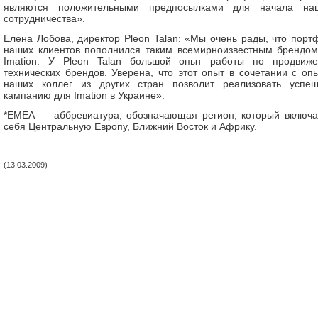
являются положительными предпосылками для начала на
сотрудничества».
Елена Лобова, директор Pleon Talan: «Мы очень рады, что порт
наших клиентов пополнился таким всемирноизвестным брендом
Imation. У Pleon Talan большой опыт работы по продвиж
технических брендов. Уверена, что этот опыт в сочетании с оп
наших коллег из других стран позволит реализовать успе
кампанию для Imation в Украине».
*EMEA — аббревиатура, обозначающая регион, который включа
себя Центральную Европу, Ближний Восток и Африку.
(13.03.2009)