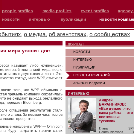
people profiles
media profiles
event profiles
agency 
новости
интервью
публикации
новости компан
обытиях
,
о медиа
,
об агентствах
,
о сообществах
ЖУРНАЛ
ия мира уволит две
НОВОСТИ
ИНТЕРВЬЮ
ресса называет либо крупнейшей,
ПУБЛИКАЦИИ
ркетинговой компанией мира после
атить около двух тысяч человек. Это
НОВОСТИ КОМПАНИЙ
личества сотрудников WPP, отмечает
АНОНСЫ ИЗДАНИЙ
 после того, как WPP объявила о
ИНТЕРВЬЮ
истая прибыль компании сократилась
 что не ожидают выхода рекламного
Андрей
ода, передает Bloomberg.
БАРАННИКОВ:
«Все думают, что
осле оглашения результатов стали
наша работа — это
езного спада. За первые часы торгов
постоянные
а восемь процентов.
тусовки»
основные конкуренты WPP — Omnicom
Глава SP
дены будут сократить тысячи своих
Communications 