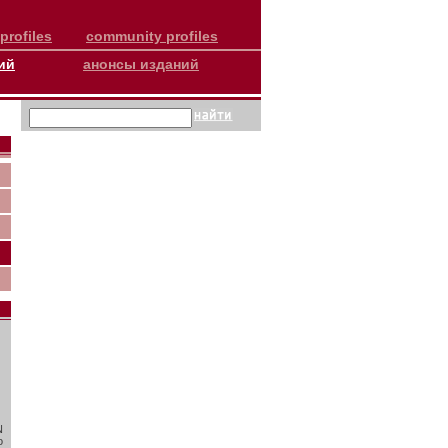
profiles
community profiles
ий
анонсы изданий
N
о