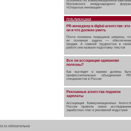
особенностях коммуникационной кампани
Московского международного форум
«Открытые инновации»
ПУБЛИКАЦИИ
PR-менеджер в digital-агентстве: кто
он и что должен уметь
Почти половина пиарщиков уверены, чт
их основная задача — обеспечени
продаж. А главной трудностью в свое
работе они назвали подготовку текстов
Все ли ассоциации одинаково
полезны?
Как выглядят и какими должны быт
профессиональные объединения PR
специалистов в России
Рекламные агентства подняли
зарплаты
Ассоциация Коммуникационных Агентст
России провела новое исследовани
заработных плат в рекламной индустрии
es.ru обязательна