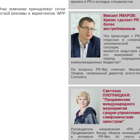
кризисе в PR и молодых специалистах
йчас компании принадлежат сотни
откой рекламы и маркетингом. WPP
Михаил УМАРОВ:
Кризис сделает PR
более
востребованным
Что происходит с PR
отраслью в сложно
экономической
ситуации, ка
меняется индустрия 
кто выигрывает 
период сокращени
коммуникационных бюджетов?
На вопросы PR-files отвечает Михаи
Умаров, генеральный директор агентств
Comunica.
Светлана
ПЛОТНИЦКАЯ:
"Продвижение
международного
мероприятия
сродни управлени
симфоническим
оркестром"
Руководитель направления «PR 
Продвижение» Фонда «Форум инноваций
в интервью PR-files об опыте 