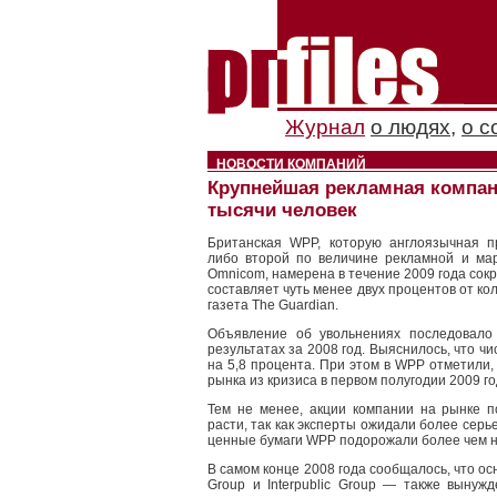
Журнал
о людях
,
о с
НОВОСТИ КОМПАНИЙ
Крупнейшая рекламная компан
тысячи человек
Британская WPP, которую англоязычная п
либо второй по величине рекламной и ма
Omnicom, намерена в течение 2009 года сокр
составляет чуть менее двух процентов от ко
газета The Guardian.
Объявление об увольнениях последовало
результатах за 2008 год. Выяснилось, что ч
на 5,8 процента. При этом в WPP отметили,
рынка из кризиса в первом полугодии 2009 г
Тем не менее, акции компании на рынке п
расти, так как эксперты ожидали более серь
ценные бумаги WPP подорожали более чем н
В самом конце 2008 года сообщалось, что 
Group и Interpublic Group — также вынуж