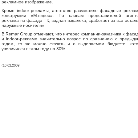
рекламное изображение.
Кроме indoor-рекламы, агентство разместило фасадные рекла
конструкции «М.видео». По словам представителей агентс
реклама на фасаде ТК, видная издалека, «работает за все остал
наружные носители».
В Remar Group отмечают, что интерес компании-заказчика к фаса
и indoor-рекламе значительно возрос по сравнению с предыд
годом, то же можно сказать и о выделяемом бюджете, кот
увеличился в этом году на 30%.
(10.02.2009)