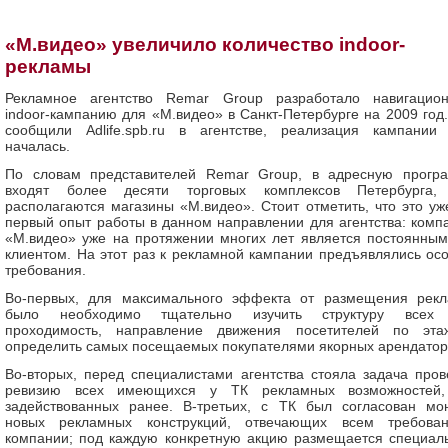
«М.видео» увеличило количество indoor-
рекламы
Рекламное агентство Remar Group разработало навигацио
indoor-кампанию для «М.видео» в Санкт-Петербурге на 2009 год.
сообщили Adlife.spb.ru в агентстве, реализация кампании
началась.
По словам представителей Remar Group, в адресную прогр
входят более десяти торговых комплексов Петербурга,
располагаются магазины «М.видео». Стоит отметить, что это уж
первый опыт работы в данном направлении для агентства: комп
«М.видео» уже на протяжении многих лет является постоянным
клиентом. На этот раз к рекламной кампании предъявлялись ос
требования.
Во-первых, для максимального эффекта от размещения рек
было необходимо тщательно изучить структуру всех 
проходимость, направление движения посетителей по эта
определить самых посещаемых покупателями якорных арендатор
Во-вторых, перед специалистами агентства стояла задача пров
ревизию всех имеющихся у ТК рекламных возможностей
задействованных ранее. В-третьих, с ТК был согласован мо
новых рекламных конструкций, отвечающих всем требова
компании; под каждую конкретную акцию размещается специал