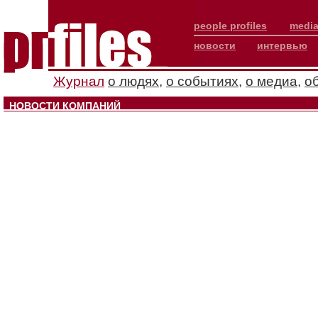
people profiles
media
новости
интервью
Журнал
о людях
,
о событиях
,
о медиа
,
о
НОВОСТИ КОМПАНИЙ